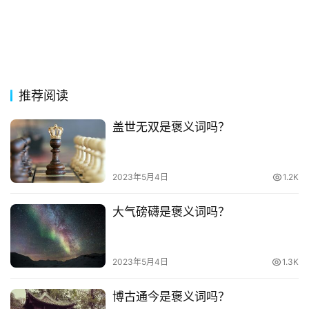
古
今
诗
词
推荐阅读
常
登录
注册
用
盖世无双是褒义词吗？
贺
词
2023年5月4日
1.2K
网
络
大气磅礴是褒义词吗？
热
词
2023年5月4日
1.3K
电
博古通今是褒义词吗？
影