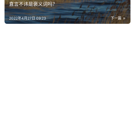
直言不讳是褒义词吗？
2022年4月27日 09:23
下一篇
首
页
好
词
好
句
经
典
歌
词