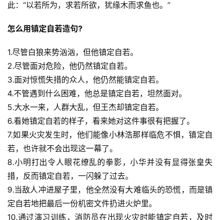
此：“以若所为，求若所欲，犹缘木而求鱼也。”
怎么用镇定自若造句?
1.尽管白狼来势汹汹，但他镇定自若。
2.尽管面对危险，他仍然镇定自若。
3.面对惊慌失措的众人，他仍然能镇定自若。
4.不管遇到什么困难，他总是镇定自若，坦然面对。
5.大水一来，人群大乱，但王杰却镇定自若。
6.看她镇定自若的样子，看来她对这件事很有把握了。
7.如果火灾发生时，他们能像小林浩那样临危不惧，镇定自
若，也许就不会出现这一幕了。
8.小明打出令人眼花缭乱的拳影，小华并没有显得张皇失
措，反而镇定自若，一闪躲了过去。
9.当敌人冲进屋子里，他全然没有大难临头的恐慌，而是镇
定自若地把最后一份机密文件扔进火炉里。
10.通过演习训练，消防员在出现火灾时能镇定自若，及时