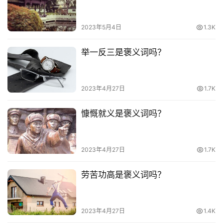
台
词
2023年5月4日
1.3K
其
举一反三是褒义词吗？
他
词
语
2023年4月27日
1.7K
慷慨就义是褒义词吗？
2023年4月27日
1.7K
劳苦功高是褒义词吗？
2023年4月27日
1.4K