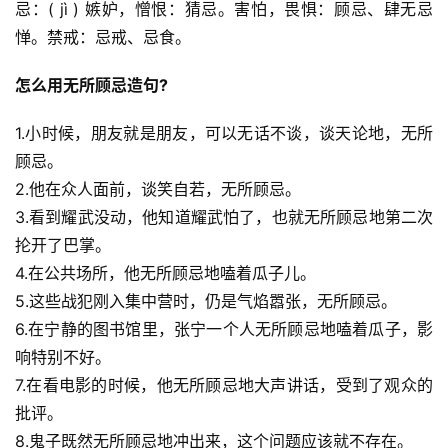
忌：( jì ) 嫉妒，憎恨：猜忌。害怕，畏惧：顾忌、肆无忌
惮。禁戒：忌戒、忌食。
怎么用无所顾忌造句?
1.小时候，朋友就是朋友，可以无话不谈，谈天论地，无所
顾忌。
2.他在众人面前，谈笑自若，无所顾忌。
3.看到耀武没动，他知道耀武怕了，也就无所顾忌地第二次
抡开了巴掌。
4.在公共场所，他无所顾忌地嗑着瓜子儿。
5.这些战犯刚入集中营时，仍是气焰嚣张，无所顾忌。
6.在宁静的图书馆里，张宁一个人无所顾忌地嗑着瓜子，影
响特别不好。
7.在看电影的时候，他无所顾忌地大声讲话，受到了观众的
批评。
8.鬼子既然无所顾忌地冲出来，这个问题应该就不存在。