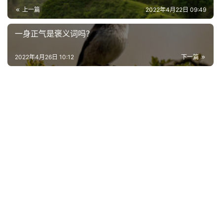
上一篇
2022年4月22日 09:49
一身正气是褒义词吗？
2022年4月26日 10:12
下一篇
首
页
好
词
好
句
经
典
歌
词