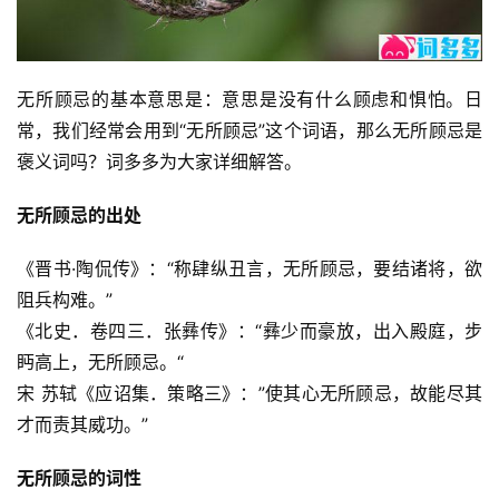
无所顾忌的基本意思是：意思是没有什么顾虑和惧怕。日
常，我们经常会用到“无所顾忌”这个词语，那么无所顾忌是
褒义词吗？词多多为大家详细解答。
无所顾忌的出处
《晋书·陶侃传》：“称肆纵丑言，无所顾忌，要结诸将，欲
阻兵构难。”
《北史．卷四三．张彝传》：“彝少而豪放，出入殿庭，步
眄高上，无所顾忌。“
宋 苏轼《应诏集．策略三》：”使其心无所顾忌，故能尽其
才而责其威功。”
无所顾忌的词性