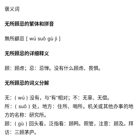
褒义词
无所顾忌的繁体和拼音
無所顧忌 [ wú suǒ gù jì ]
无所顾忌的详细释义
顾：顾虑；忌：忌惮。没有什么顾虑、畏惧。
无所顾忌的词义分解
无：( wú ) 没有，与“有”相对；不：无辜、无偿。
所：( suǒ ) 处，地方：住所、哨所。机关或其他办事的地
方的名称：研究所。
顾：( gù ) 回头看，泛指看：顾眄。照管，注意：顾及。拜
访：三顾茅庐。