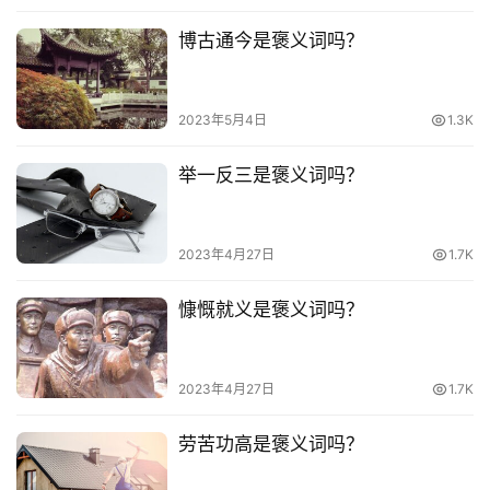
影
台
博古通今是褒义词吗？
词
2023年5月4日
1.3K
其
他
举一反三是褒义词吗？
词
语
2023年4月27日
1.7K
慷慨就义是褒义词吗？
2023年4月27日
1.7K
劳苦功高是褒义词吗？