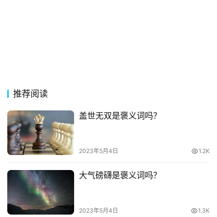
古
今
诗
词
常
推荐阅读
登录
注册
用
贺
盖世无双是褒义词吗？
词
网
2023年5月4日
1.2K
络
热
大气磅礴是褒义词吗？
词
电
2023年5月4日
1.3K