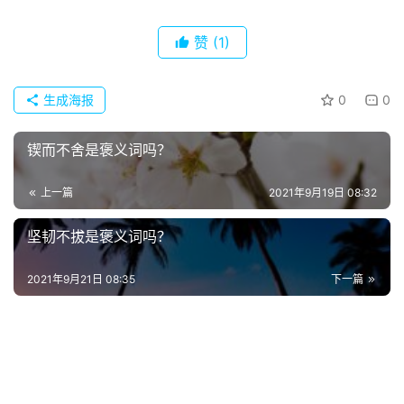
赞
(1)
生成海报
0
0
锲而不舍是褒义词吗？
上一篇
2021年9月19日 08:32
坚韧不拔是褒义词吗？
首
页
2021年9月21日 08:35
下一篇
好
词
好
句