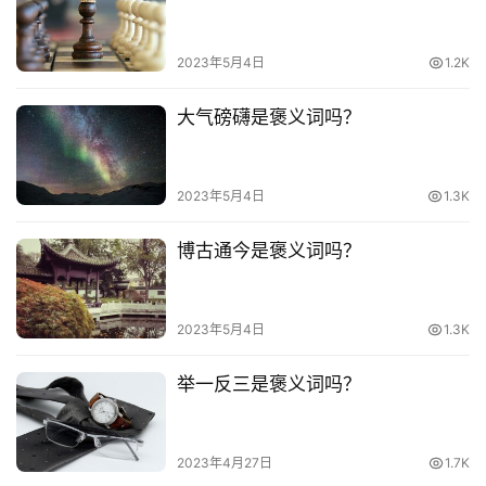
热
词
2023年5月4日
1.2K
电
影
大气磅礴是褒义词吗？
台
词
2023年5月4日
1.3K
其
博古通今是褒义词吗？
他
词
语
2023年5月4日
1.3K
举一反三是褒义词吗？
2023年4月27日
1.7K