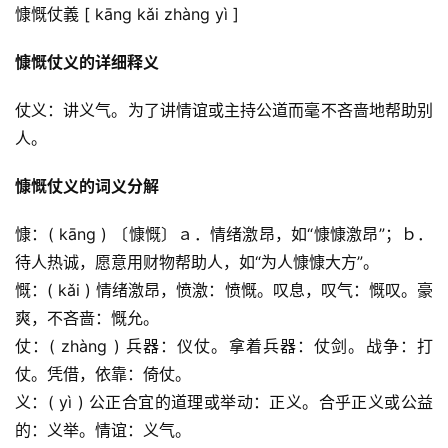
慷慨仗義 [ kāng kǎi zhàng yì ]
慷慨仗义的详细释义
仗义：讲义气。为了讲情谊或主持公道而毫不吝啬地帮助别
人。
慷慨仗义的词义分解
慷：( kāng ) 〔慷慨〕ａ．情绪激昂，如“慷慷激昂”；ｂ．
待人热诚，愿意用财物帮助人，如“为人慷慷大方”。
慨：( kǎi ) 情绪激昂，愤激：愤慨。叹息，叹气：慨叹。豪
爽，不吝啬：慨允。
仗：( zhàng ) 兵器：仪仗。拿着兵器：仗剑。战争：打
仗。凭借，依靠：倚仗。
义：( yì ) 公正合宜的道理或举动：正义。合乎正义或公益
的：义举。情谊：义气。