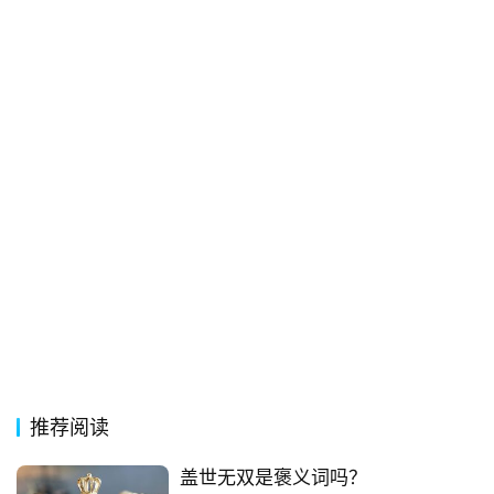
经
典
歌
词
古
今
诗
词
常
登录
注册
用
贺
词
推荐阅读
网
络
盖世无双是褒义词吗？