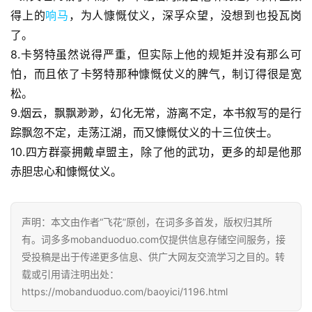
得上的
响马
，为人慷慨仗义，深孚众望，没想到也投瓦岗
了。
8.卡努特虽然说得严重，但实际上他的规矩并没有那么可
怕，而且依了卡努特那种慷慨仗义的脾气，制订得很是宽
松。
9.烟云，飘飘渺渺，幻化无常，游离不定，本书叙写的是行
踪飘忽不定，走荡江湖，而又慷慨仗义的十三位侠士。
10.四方群豪拥戴卓盟主，除了他的武功，更多的却是他那
赤胆忠心和慷慨仗义。
声明：本文由作者“飞花”原创，在词多多首发，版权归其所
有。词多多mobanduoduo.com仅提供信息存储空间服务，接
受投稿是出于传递更多信息、供广大网友交流学习之目的。转
载或引用请注明出处：
https://mobanduoduo.com/baoyici/1196.html