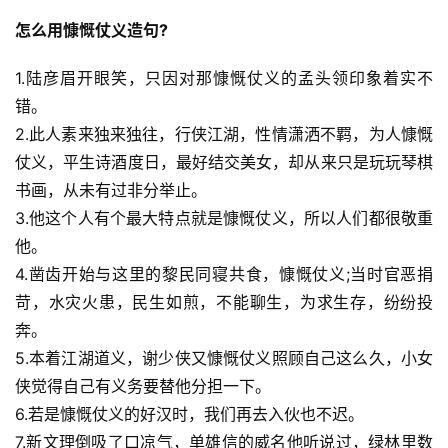
怎么用慷慨仗义造句?
1.陆彦眉开眼笑，只因对那慷慨仗义的孟头领印象着实不
错。
2.此人素来独来独往，行侠江湖，性情潇洒不羁，为人慷慨
仗义，平生诗酒度日，最好结交美女，却从来只是玩玩琴棋
书画，从未有过非分举止。
3.他这个人有个最大特点就是慷慨仗义，所以人们都很敬重
他。
4.凿齿开始与这里的黎民同寝共食，慷慨仗义;当时官恶捐
苛，水灾火患，民生如煎，不能聊生，为求生存，纷纷投
奔。
5.本着江湖道义，谢少侠又慷慨仗义照顾自己这么久，小女
侠觉得自己有义务要替他分担一下。
6.若是慷慨仗义的好汉时，我们再去入伙也不迟。
7.新文理倒吸了口凉气，单雄信的威名他听说过，绿林里数