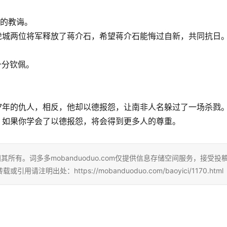
们的教诲。
虎城两位将军释放了蒋介石，希望蒋介石能悔过自新，共同抗日
。
十分钦佩。
27年的仇人，相反，他却以德报怨，让南非人名躲过了一场杀戮
，如果你学会了以德报怨，将会得到更多人的尊重。
所有。词多多mobanduoduo.com仅提供信息存储空间服务，接受投
处：https://mobanduoduo.com/baoyici/1170.html