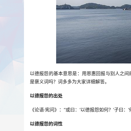
以德报怨的基本意思是：用恩惠回报与别人之间
是褒义词吗？词多多为大家详细解答。
以德报怨的出处
《论语·宪问》：“或曰：‘以德报怨如何？’子曰：
以德报怨的词性