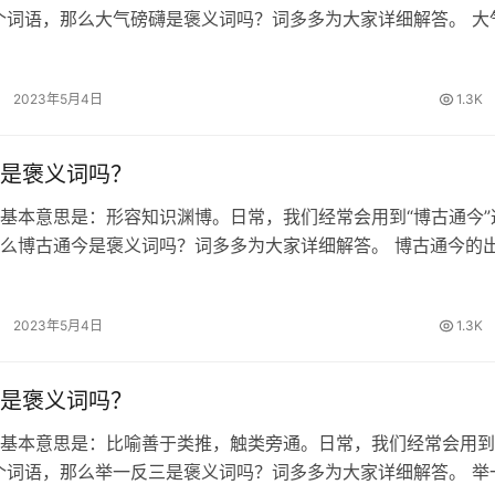
个词语，那么大气磅礴是褒义词吗？词多多为大家详细解答。 大
 《荀子·性恶》：“杂能旁魄而无用。”王先谦《集解》引郝懿行
旁薄’；皆谓…
2023年5月4日
1.3K
是褒义词吗？
基本意思是：形容知识渊博。日常，我们经常会用到“博古通今”
么博古通今是褒义词吗？词多多为大家详细解答。 博古通今的
·观周》：“吾闻老聃博古通今。” 博古通今的词性 褒义词 博古
音 博古通今…
2023年5月4日
1.3K
是褒义词吗？
基本意思是：比喻善于类推，触类旁通。日常，我们经常会用到
个词语，那么举一反三是褒义词吗？词多多为大家详细解答。 举