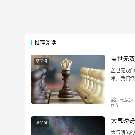
推荐阅读
盖世无双
褒义词
盖世无双的
常，我们经
为大家详细
不利兮骓不
代古拉K
大气磅礴
褒义词
大气磅礴的