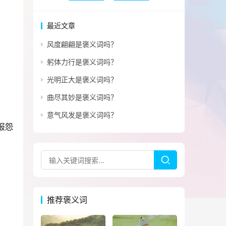
最近文章
风度翩翩是褒义词吗？
躬体力行是褒义词吗？
光明正大是褒义词吗？
曲尽其妙是褒义词吗？
意气风发是褒义词吗？
报怨
推荐褒义词