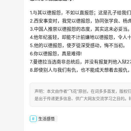
1.与其以德报怨，不如以直报怨；这是孔子给我
2.西安事变时，我党以德报怨，协同张学良、杨
3.中国人推崇以德报怨的态度，其实这未必妥当
4.他年纪虽轻，却能不计前嫌地以德报怨，令人
5.他的以德报怨，使歹徒深受感动，悔不当初。
6.你以德报怨，真是难得!
7.曼德拉当选南非总统后，并没有报复判他入狱
8.即使别人与我们有仇，也不能成天想着去报仇
声明：本文由作者“飞花”原创，在词多多首发，版权归其
是出于传递更多信息、供广大网友交流学习之目的。转载或引用请注明出
生活感悟