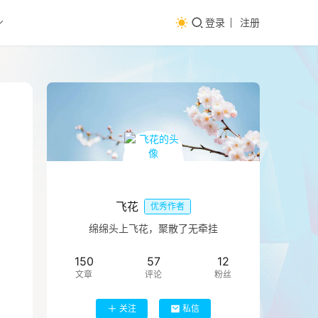
登录
注册
飞花
优秀作者
绵绵头上飞花，聚散了无牵挂
150
57
12
文章
评论
粉丝
关注
私信