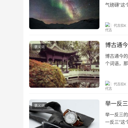
气磅礴”这
磅礴的出处
“‘旁魄’即‘
代古拉K
博古通今
褒义词
博古通今的
个词语，那
《孔子家语
的繁体和拼
代古拉K
举一反三
褒义词
举一反三的
一反三”这