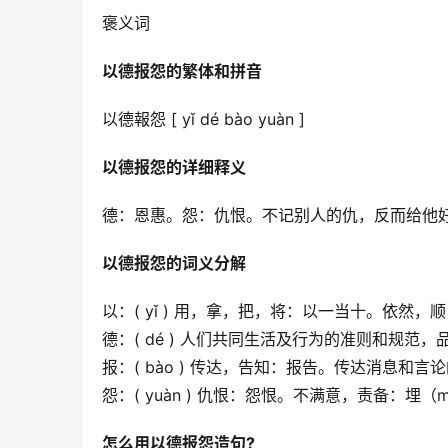
褒义词
以德报怨的繁体和拼音
以德報怨 [ yǐ dé bào yuàn ]
以德报怨的详细释义
德：恩惠。怨：仇恨。不记别人的仇，反而给他
以德报怨的词义分解
以：( yǐ ) 用，拿，把，将：以一当十。依然
德：( dé ) 人们共同生活及行为的准则和规
报：( bào ) 传达，告知：报告。传达消息
怨：( yuàn ) 仇恨：怨恨。不满意，责备：埋
怎么用以德报怨造句?