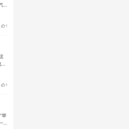
气
曰：
1
这
出处
通今
1
“举
一