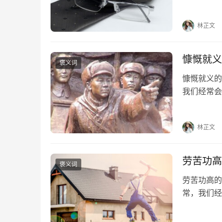
反三的出处
褒义词 举
林芷文
慷慨就义
褒义词
慷慨就义的
我们经常会
家详细解答
义；何用悲
林芷文
劳苦功高
褒义词
劳苦功高的
常，我们经
为大家详细
有封侯之赏