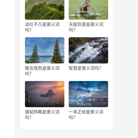
谈吐不凡是褒义词
天赋异禀是褒义词
吗？
吗？
察言观色是褒义词
智慧是褒义词吗？
吗？
雄韬伟略是褒义词
一本正经是褒义词
吗？
吗？