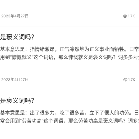
 《论语·述而》：“举一隅不以三隅反；则不复也。” 举一反三的
一反三的繁体…
2023年4月27日
1.7K
是褒义词吗？
基本意思是：指情绪激昂，正气凛然地为正义事业而牺牲。日常
用到“慷慨就义”这个词语，那么慷慨就义是褒义词吗？词多多为
。 慷慨就义的出处 明·朱鼎《玉镜台记·王敦反》：“大丈夫当慷
为！” 慷慨就义…
2023年4月27日
1.7K
是褒义词吗？
基本意思是：出了很多力，吃了很多苦，立下了很大的功劳。日
常会用到“劳苦功高”这个词语，那么劳苦功高是褒义词吗？词多
解答。 劳苦功高的出处 《史记·项羽本纪》：“劳苦而功高如此
；而听细说；欲诛有功…