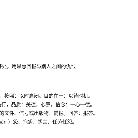
好处。用恩惠回报与别人之间的仇恨
，顺，按照：以时启闭。目的在于：以待时机。
范，品行，品质：美德。心意，信念：一心一德。
和言论的文件、信号或出版物：简报。回答：报答。
（mán ）怨、抱怨、怨言、任劳任怨。