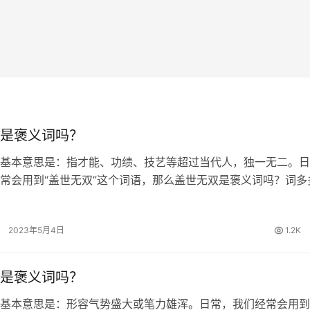
是褒义词吗？
基本意思是：指才能、功绩、技艺等超过当代人，独一无二。日
常会用到“盖世无双”这个词语，那么盖世无双是褒义词吗？词多
解答。 盖世无双的出处 《史记·项羽本纪》：“力拔山兮气盖世
逝。” 盖世无双的词…
2023年5月4日
1.2K
是褒义词吗？
基本意思是：形容气势盛大或笔力雄浑。日常，我们经常会用到