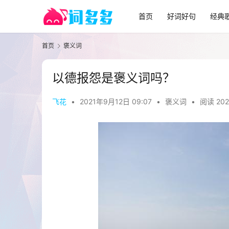
首页
好词好句
经典
首页
褒义词
以德报怨是褒义词吗？
飞花
•
2021年9月12日 09:07
•
褒义词
•
阅读 202