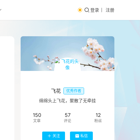
登录
注册
飞花
优秀作者
绵绵头上飞花，聚散了无牵挂
150
57
12
文章
评论
粉丝
关注
私信