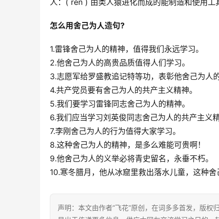
人：( rén ) 由类人猿进化而成的能制造和
怎么用舍己为人造句?
1.雷锋舍己为人的精神，值得我们永远学习。
2.他舍己为人的高贵品质值得人们学习。
3.志愿军给罗盛教追记特等功，表彰他舍己为人
4.共产党员要有舍己为人的共产主义精神。
5.我们要学习雷锋同志舍己为人的精神。
6.我们应当学习刘英俊同志舍己为人的共产主义
7.李刚舍己为人的行为值得大家学习。
8.这种舍己为人的精神，是多么难能可贵啊！
9.他舍己为人的义举必将青史留名，永垂不朽。
10.寒冬腊月，他从冰窟里救出落水儿童，这种
声明：本文由作者“飞花”原创，在词多多首发，版权归其