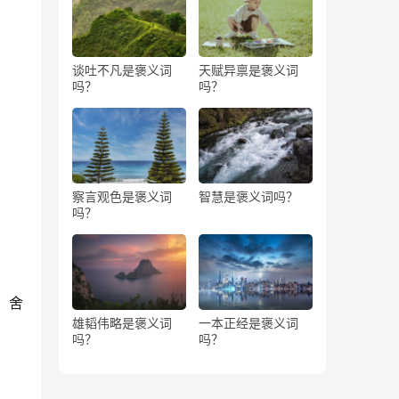
谈吐不凡是褒义词
天赋异禀是褒义词
吗？
吗？
察言观色是褒义词
智慧是褒义词吗？
吗？
：舍
雄韬伟略是褒义词
一本正经是褒义词
吗？
吗？