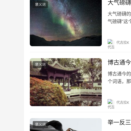
大气磅礴
褒义词
大气磅礴的
气磅礴”这
磅礴的出处
“‘旁魄’即‘
代古拉K
博古通今
褒义词
博古通今的
个词语，那
《孔子家语
的繁体和拼
代古拉K
举一反三
褒义词