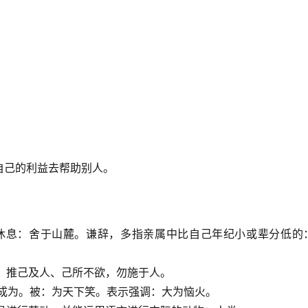
自己的利益去帮助别人。
居住，休息：舍于山麓。谦辞，多指亲属中比自己年纪小或辈分低的
诸己、推己及人、己所不欲，勿施于人。
成：成为。被：为天下笑。表示强调：大为恼火。