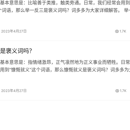
基本意思是：比喻善于类推，触类旁通。日常，我们经常会用到
个词语，那么举一反三是褒义词吗？词多多为大家详细解答。 举
 《论语·述而》：“举一隅不以三隅反；则不复也。” 举一反三的
一反三的繁体…
2023年4月27日
1.7K
是褒义词吗？
基本意思是：指情绪激昂，正气凛然地为正义事业而牺牲。日常
用到“慷慨就义”这个词语，那么慷慨就义是褒义词吗？词多多为
。 慷慨就义的出处 明·朱鼎《玉镜台记·王敦反》：“大丈夫当慷
为！” 慷慨就义…
2023年4月27日
1.7K