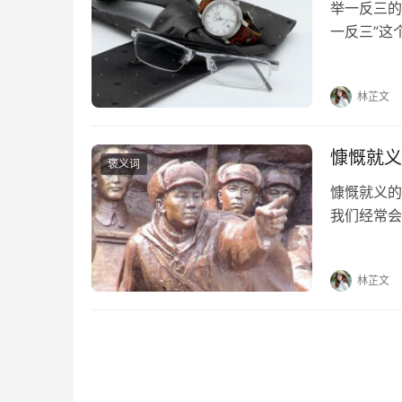
举一反三的
一反三”这
反三的出处
褒义词 举
林芷文
慷慨就义
褒义词
慷慨就义的
我们经常会
家详细解答
义；何用悲
林芷文