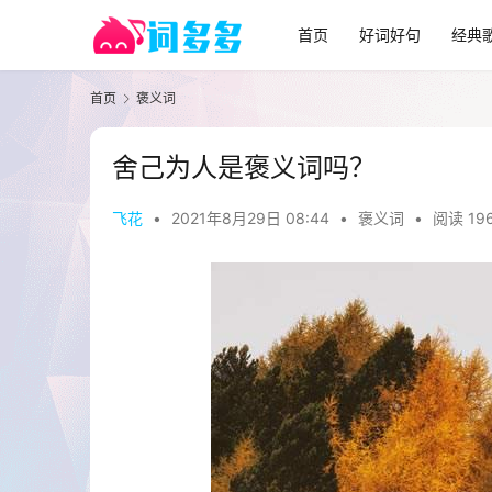
首页
好词好句
经典
首页
褒义词
舍己为人是褒义词吗？
飞花
•
2021年8月29日 08:44
•
褒义词
•
阅读 19