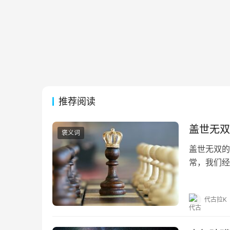
推荐阅读
盖世无双
褒义词
盖世无双的
常，我们经
为大家详细
不利兮骓不
代古拉K