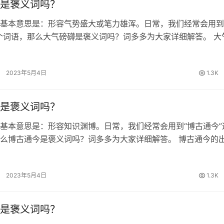
是褒义词吗？
基本意思是：形容气势盛大或笔力雄浑。日常，我们经常会用到
个词语，那么大气磅礴是褒义词吗？词多多为大家详细解答。 大
 《荀子·性恶》：“杂能旁魄而无用。”王先谦《集解》引郝懿行
旁薄’；皆谓…
2023年5月4日
1.3K
是褒义词吗？
基本意思是：形容知识渊博。日常，我们经常会用到“博古通今”
么博古通今是褒义词吗？词多多为大家详细解答。 博古通今的
·观周》：“吾闻老聃博古通今。” 博古通今的词性 褒义词 博古
音 博古通今…
2023年5月4日
1.3K
是褒义词吗？