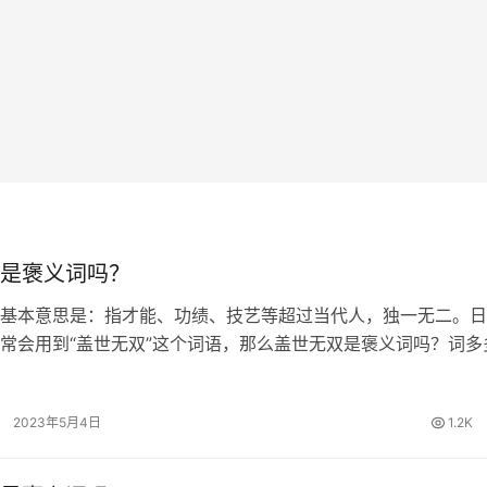
是褒义词吗？
基本意思是：指才能、功绩、技艺等超过当代人，独一无二。日
常会用到“盖世无双”这个词语，那么盖世无双是褒义词吗？词多
解答。 盖世无双的出处 《史记·项羽本纪》：“力拔山兮气盖世
逝。” 盖世无双的词…
2023年5月4日
1.2K