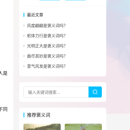
最近文章
风度翩翩是褒义词吗？
躬体力行是褒义词吗？
光明正大是褒义词吗？
曲尽其妙是褒义词吗？
意气风发是褒义词吗？
人是
下同
推荐褒义词