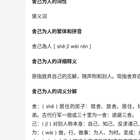
舍己为人的词性
褒义词
舍己为人的繁体和拼音
舍己為人 [ shě jǐ wèi rén ]
舍己为人的详细释义
原指放弃自己的见解，随声附和别人。现指舍弃
舍己为人的词义分解
舍：( shě ) 居住的房子：宿舍、旅舍。
弟。古代行军一宿或三十里为一舍：退避三舍。
己：( jǐ ) 对别人称本身：自己、知己、反求
为：( wèi ) 做，行，做事：为人、为时。变