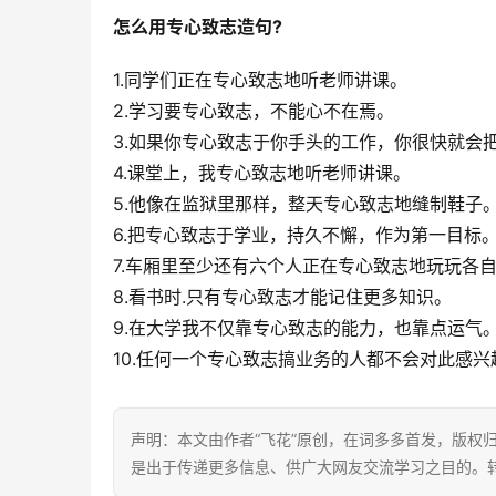
怎么用专心致志造句?
1.同学们正在专心致志地听老师讲课。
2.学习要专心致志，不能心不在焉。
3.如果你专心致志于你手头的工作，你很快就会
4.课堂上，我专心致志地听老师讲课。
5.他像在监狱里那样，整天专心致志地缝制鞋子
6.把专心致志于学业，持久不懈，作为第一目标
7.车厢里至少还有六个人正在专心致志地玩玩各
8.看书时.只有专心致志才能记住更多知识。
9.在大学我不仅靠专心致志的能力，也靠点运气
10.任何一个专心致志搞业务的人都不会对此感兴
声明：本文由作者“飞花”原创，在词多多首发，版权归其
是出于传递更多信息、供广大网友交流学习之目的。转载或引用请注明出