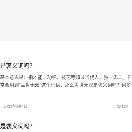
是褒义词吗？
基本意思是：指才能、功绩、技艺等超过当代人，独一无二。日
常会用到“盖世无双”这个词语，那么盖世无双是褒义词吗？词多
解答。 盖世无双的出处 《史记·项羽本纪》：“力拔山兮气盖世
逝。” 盖世无双的词…
2023年5月4日
1.2K
是褒义词吗？