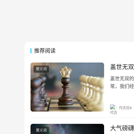
推荐阅读
盖世无双
褒义词
盖世无双的
常，我们经
为大家详细
不利兮骓不
代古拉K
大气磅礴
褒义词