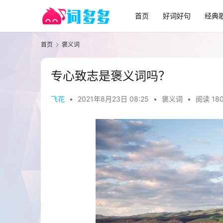
首页
好词好句
经典
首页
褒义词
专心致志是褒义词吗？
飞花
•
2021年8月23日 08:25
•
褒义词
•
阅读 18