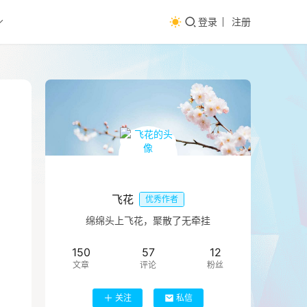
登录
注册
飞花
优秀作者
绵绵头上飞花，聚散了无牵挂
150
57
12
文章
评论
粉丝
关注
私信