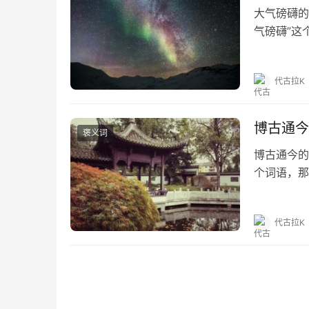
大气磅礴的
气磅礴”这
磅礴的出处
“‘旁魄’即‘
代古拉K
博古通今
褒义词
博古通今的
个词语，那
《孔子家语
的繁体和拼
代古拉K