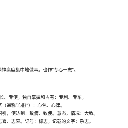
神高度集中地做事。也作“专心一志”。
上：专长、专使。独自掌握和占有：专利、专车。
器官（通称“心脏”）：心包、心律。
辞。招引，使达到：致病、致使。意态，情况：大致。
里：志喜、志哀。记号：标志。记载的文字：杂志。