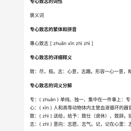
专心致志的词性
褒义词
专心致志的繁体和拼音
專心致志 [ zhuān xīn zhì zhì ]
专心致志的详细释义
致：尽，极。志：心意，志趣。形容一心一意，精
专心致志的词义分解
专：( zhuān ) 单纯、独一、集中在一件事
心：( xīn ) 人和高等动物体内主管血液循环的
致：( zhì ) 送给，给予：致仕（退休）、致
志：( zhì ) 意向：志愿、志气。记，记在心