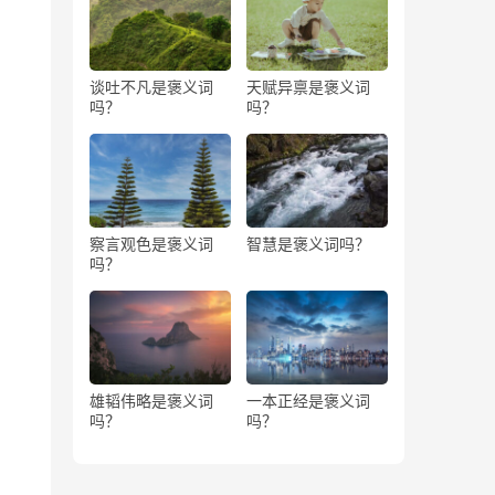
谈吐不凡是褒义词
天赋异禀是褒义词
吗？
吗？
察言观色是褒义词
智慧是褒义词吗？
吗？
雄韬伟略是褒义词
一本正经是褒义词
吗？
吗？