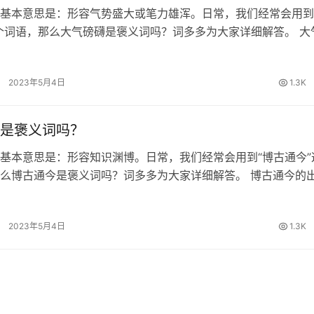
基本意思是：形容气势盛大或笔力雄浑。日常，我们经常会用到
个词语，那么大气磅礴是褒义词吗？词多多为大家详细解答。 大
 《荀子·性恶》：“杂能旁魄而无用。”王先谦《集解》引郝懿行
旁薄’；皆谓…
2023年5月4日
1.3K
是褒义词吗？
基本意思是：形容知识渊博。日常，我们经常会用到“博古通今”
么博古通今是褒义词吗？词多多为大家详细解答。 博古通今的
·观周》：“吾闻老聃博古通今。” 博古通今的词性 褒义词 博古
音 博古通今…
2023年5月4日
1.3K