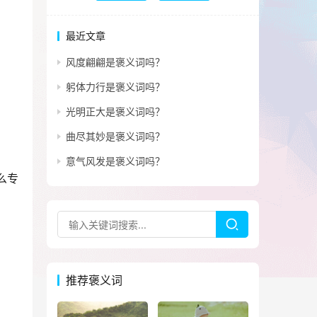
最近文章
风度翩翩是褒义词吗？
躬体力行是褒义词吗？
光明正大是褒义词吗？
曲尽其妙是褒义词吗？
意气风发是褒义词吗？
么专
推荐褒义词