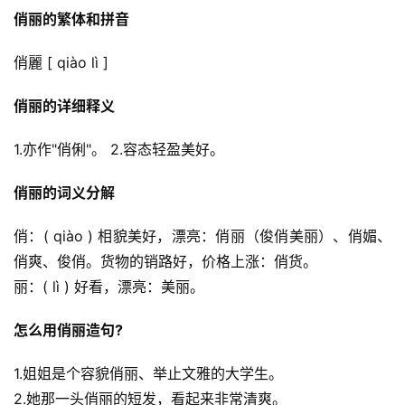
俏丽的繁体和拼音
俏麗 [ qiào lì ]
俏丽的详细释义
1.亦作"俏俐"。 2.容态轻盈美好。
俏丽的词义分解
俏：( qiào ) 相貌美好，漂亮：俏丽（俊俏美丽）、俏媚、
俏爽、俊俏。货物的销路好，价格上涨：俏货。
丽：( lì ) 好看，漂亮：美丽。
怎么用俏丽造句?
1.姐姐是个容貌俏丽、举止文雅的大学生。
2.她那一头俏丽的短发，看起来非常清爽。