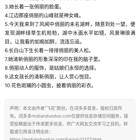
3.她长着一张俏丽的脸蛋。
4.江边那座俏丽的山峰就是神女峰。
5.今天我来到了风闻中俏丽的未名湖畔，随意到处一望，便
发现湖畔绿草生机勃勃，湖中水面水平如镜，风景琳琅满
目，让我看的如痴如醉，流连忘返。
6.长白山下生长着一排排俏丽的美人松。
7.她清新俏丽的形象深深的印在我的脑子里。
8.俏丽动人的服饰，是姑娘们永恒的选择。
9.这女孩长的清新俏丽，让人赏心悦目。
10.花色斑斓的小圆虫，披着俏丽的彩衣。
声明：本文由作者“飞花”原创，在词多多首发，版权归其所
有。词多多mobanduoduo.com仅提供信息存储空间服务，接
受投稿是出于传递更多信息、供广大网友交流学习之目的。转
载或引用请注明出处：
https://mobanduoduo.com/baoyici/1107.html