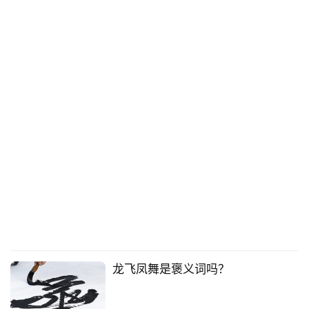
龙飞凤舞是褒义词吗？