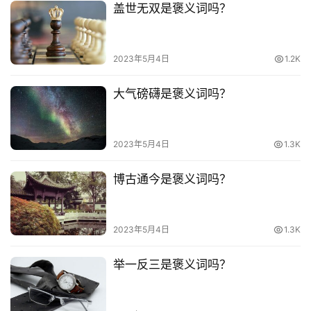
盖世无双是褒义词吗？
词
常
登录
注册
2023年5月4日
1.2K
用
贺
大气磅礴是褒义词吗？
词
网
2023年5月4日
1.3K
络
热
博古通今是褒义词吗？
词
电
2023年5月4日
1.3K
影
台
举一反三是褒义词吗？
词