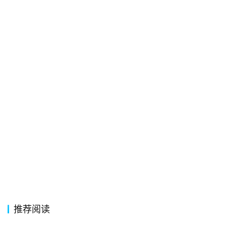
首
页
好
词
好
句
经
典
歌
词
古
今
推荐阅读
诗