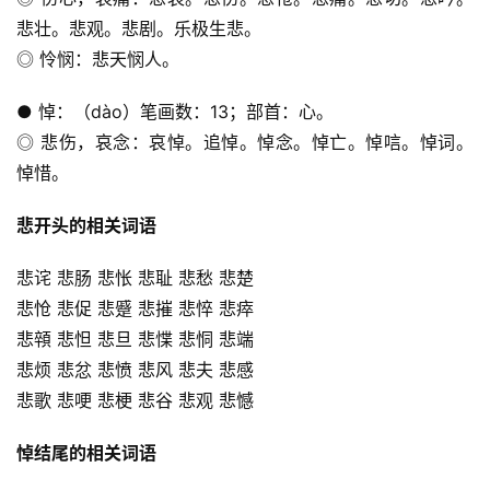
悲壮。悲观。悲剧。乐极生悲。
◎ 怜悯：悲天悯人。
● 悼：（dào）笔画数：13；部首：心。
◎ 悲伤，哀念：哀悼。追悼。悼念。悼亡。悼唁。悼词。
悼惜。
悲开头的相关词语
悲诧 悲肠 悲怅 悲耻 悲愁 悲楚
悲怆 悲促 悲蹙 悲摧 悲悴 悲瘁
悲顇 悲怛 悲旦 悲惵 悲恫 悲端
悲烦 悲忿 悲愤 悲风 悲夫 悲感
悲歌 悲哽 悲梗 悲谷 悲观 悲憾
悼结尾的相关词语