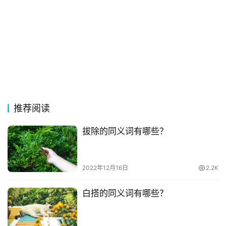
词
古
今
诗
词
常
登录
注册
推荐阅读
用
贺
拔除的同义词有哪些？
词
网
2022年12月16日
2.2K
络
热
白搭的同义词有哪些？
词
电