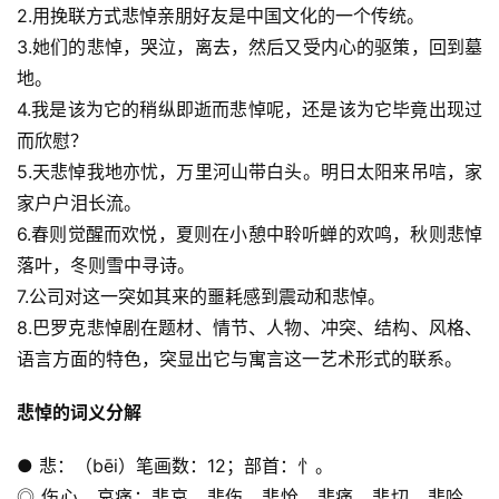
2.用挽联方式悲悼亲朋好友是中国文化的一个传统。
3.她们的悲悼，哭泣，离去，然后又受内心的驱策，回到墓
地。
4.我是该为它的稍纵即逝而悲悼呢，还是该为它毕竟出现过
而欣慰？
5.天悲悼我地亦忧，万里河山带白头。明日太阳来吊唁，家
家户户泪长流。
6.春则觉醒而欢悦，夏则在小憩中聆听蝉的欢鸣，秋则悲悼
落叶，冬则雪中寻诗。
7.公司对这一突如其来的噩耗感到震动和悲悼。
8.巴罗克悲悼剧在题材、情节、人物、冲突、结构、风格、
语言方面的特色，突显出它与寓言这一艺术形式的联系。
悲悼的词义分解
● 悲：（bēi）笔画数：12；部首：忄。
◎ 伤心，哀痛：悲哀。悲伤。悲怆。悲痛。悲切。悲吟。