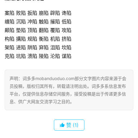
案陷 败陷 扳陷 崩陷 辟陷 谗陷
缠陷 沉陷 冲陷 触陷 摧陷 低陷
颠陷 垫陷 顶陷 翻陷 覆陷 攻陷
构陷 搆陷 规陷 衡陷 机陷 挤陷
架陷 进陷 阱陷 穽陷 沮陷 坎陷
克陷 坑陷 溃陷 陵陷 沦陷 谋陷
声明：词多多mobanduoduo.com部分文字图片内容来源于会
员投稿，版权归其所有，转载请注明出处。词多多系信息发布
平台，仅提供信息存储空间服务，接受投稿是出于传递更多信
息、供广大网友交流学习之目的。
赞
(1)