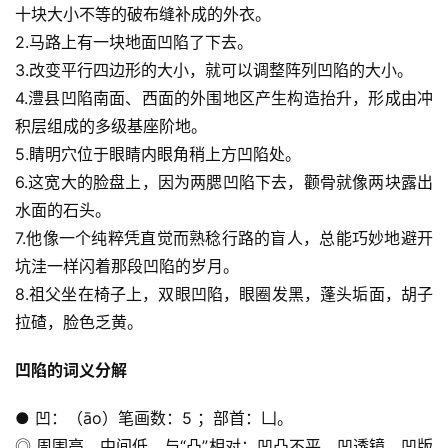
十块大小不等的破布缝补成的外衣。
2.马路上有一块地面凹陷了下去。
3.改变平行四边形的大小，就可以调整阵列凹陷的大小。
4.澧县凹陷南面、西面的外围地区产生构造抬升，形成由冲
积层组成的多级基座阶地。
5.睛明穴位于眼睛内眼角稍上方凹陷处。
6.这宽大的脸盘上，因为两腮凹陷下去，颧骨就像两块露出
水面的石头。
7.他像一个纯粹凭直觉而熟稔行路的盲人，总能巧妙地避开
坑洼一样闪着那段凹陷的岁月。
8.祖父坐在椅子上，双眼凹陷，眼圈发黑，蓬头垢面，胡子
拉碴，脸色乏黄。
凹陷的词义分解
● 凹：（āo）笔画数：5 ；部首：凵。
◎ 周围高，中间低，与“凸”相对：凹凸不平。凹透镜。凹版