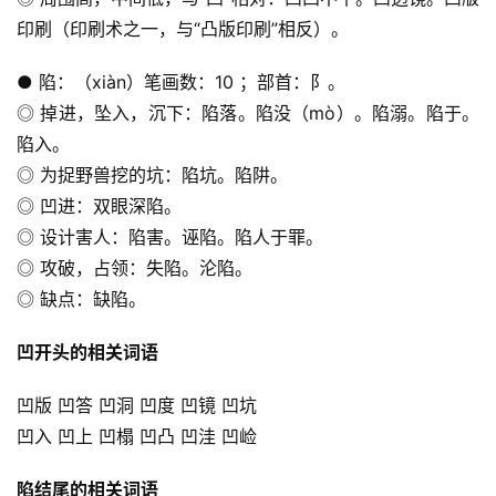
印刷（印刷术之一，与“凸版印刷”相反）。
● 陷：（xiàn）笔画数：10 ；部首：阝。
◎ 掉进，坠入，沉下：陷落。陷没（mò）。陷溺。陷于。
陷入。
◎ 为捉野兽挖的坑：陷坑。陷阱。
◎ 凹进：双眼深陷。
◎ 设计害人：陷害。诬陷。陷人于罪。
◎ 攻破，占领：失陷。沦陷。
◎ 缺点：缺陷。
凹开头的相关词语
凹版 凹答 凹洞 凹度 凹镜 凹坑
凹入 凹上 凹榻 凹凸 凹洼 凹崄
陷结尾的相关词语