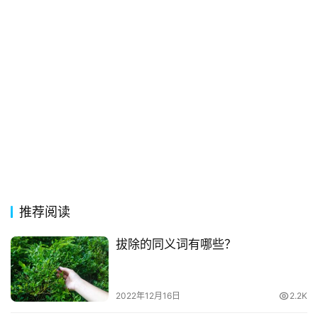
典
歌
词
古
今
诗
词
常
登录
注册
用
贺
推荐阅读
词
拔除的同义词有哪些？
网
络
热
2022年12月16日
2.2K
词