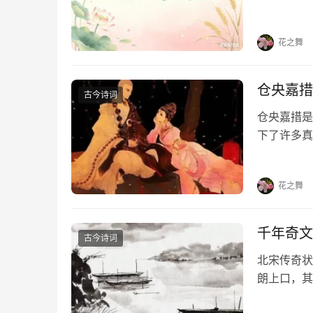
凝于笔端，
句，在墨香
花之舞
仓央嘉措
古今诗词
仓央嘉措是
下了许多真
首情诗，喜
《那一世》
花之舞
千年奇文
古今诗词
北宋传奇状
朗上口，其
云，人有旦