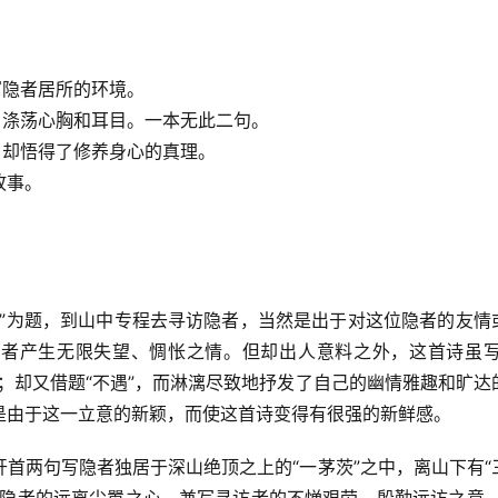
。
写隐者居所的环境。
，涤荡心胸和耳目。一本无此二句。
，却悟得了修养身心的真理。
故事。
遇”为题，到山中专程去寻访隐者，当然是出于对这位隐者的友情
访者产生无限失望、惆怅之情。但却出人意料之外，这首诗虽写
；却又借题“不遇”，而淋漓尽致地抒发了自己的幽情雅趣和旷达
是由于这一立意的新颖，而使这首诗变得有很强的新鲜感。
首两句写隐者独居于深山绝顶之上的“一茅茨”之中，离山下有“