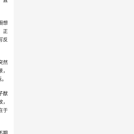
“直
蹰想
，正
写反
突然
景，
返。
子猷
故，
在于
不期