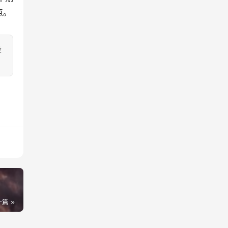
点。
投
一篇