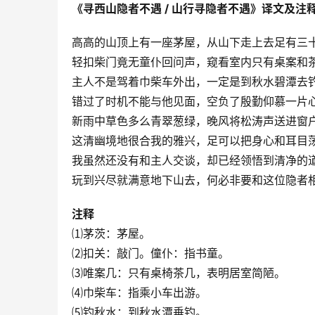
《寻西山隐者不遇 / 山行寻隐者不遇》译文及注
高高的山顶上有一座茅屋，从山下走上去足有三
轻扣柴门竟无童仆回问声，窥看室内只有桌案和
主人不是驾着巾柴车外出，一定是到秋水碧潭去
错过了时机不能与他见面，空负了殷勤仰慕一片
新雨中草色多么青翠葱绿，晚风将松涛声送进窗
这清幽境地很合我的雅兴，足可以把身心和耳目
我虽然还没有和主人交谈，却已经领悟到清净的
玩到兴尽就满意地下山去，何必非要和这位隐者
注释
⑴茅茨：茅屋。
⑵扣关：敲门。僮仆：指书童。
⑶唯案几：只有桌椅茶几，表明居室简陋。
⑷巾柴车：指乘小车出游。
⑸钓秋水：到秋水潭垂钓。