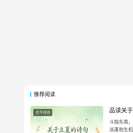
推荐阅读
品读关于
古今诗词
斗指东南，
派蓬勃生机