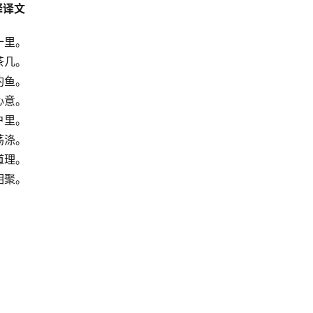
释译文
十里。
茶几。
钓鱼。
心意。
户里。
荡涤。
道理。
相聚。