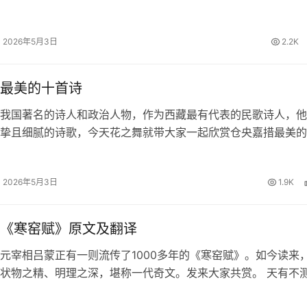
留下一首首清丽隽永的诗篇。今日，我们一同品读关于立夏的诗
里遇见最美的初夏。 四时天气…
2026年5月3日
2.2K
最美的十首诗
我国著名的诗人和政治人物，作为西藏最有代表的民歌诗人，他
挚且细腻的诗歌，今天花之舞就带大家一起欣赏仓央嘉措最美的
欢仓央嘉措的朋友一起来赏析品读。 仓央嘉措最美的十首诗 1
 那一刻，我升起风马，不…
2026年5月3日
1.9K
《寒窑赋》原文及翻译
元宰相吕蒙正有一则流传了1000多年的《寒窑赋》。如今读来
状物之精、明理之深，堪称一代奇文。发来大家共赏。 天有不
夕祸福。蜈蚣百足，行不及蛇；雄鸡两翼，飞不过鸦。马有千里