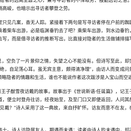
位隐者的远离尘嚣之心，兼写寻访者的不惮艰劳、殷勤远访之意。
陡峭高峻，也暗示出寻访者攀登之劳。
室只见几案，杳无人踪。紧接着下两句是写寻访者停在户前的踟
乘着柴车出游，必是临渊垂钓去了吧？乘柴车出游，到水边垂钓
去写，而是借寻访者的推断写出，比直接对隐者的生活做铺排描
不见，空负了一片景仰之情，失望之心不能没有。但诗写至此，却
幽绝，自足荡心耳。虽无宾主意，颇得清净理”，由访人而变成问
领略隐者的情趣和生活，谁也不能说作者这次跋涉是入宝山而空
晋王子猷雪夜访戴的故事。故事出于《世说新语·任诞篇》，记王
道，便立时登舟往访，经夜始至，及至门口又即便返回，人问其
必见戴？”诗人采用了这一典故，来自抒旷怀。访友而意不在友，
高士。诗人访隐居友人，期遇而未遇；读者由诗人的未遇中，却