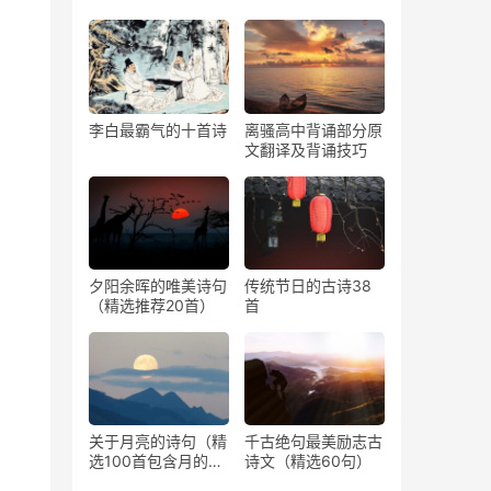
李白最霸气的十首诗
离骚高中背诵部分原
文翻译及背诵技巧
夕阳余晖的唯美诗句
传统节日的古诗38
（精选推荐20首）
首
关于月亮的诗句（精
千古绝句最美励志古
选100首包含月的古
诗文（精选60句）
诗）