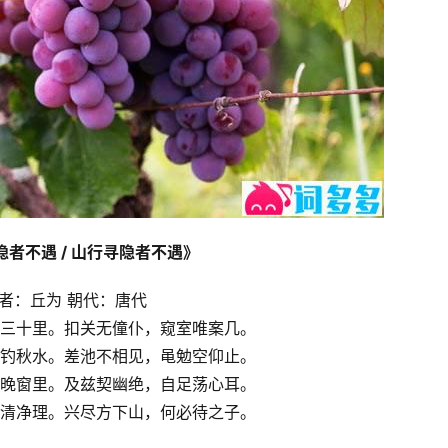
隐者不遇 / 山行寻隐者不遇》
者：丘为 朝代：唐代
三十里。扣关无僮仆，窥室唯案几。
钓秋水。差池不相见，黾勉空仰止。
晚窗里。及兹契幽绝，自足荡心耳。
清净理。兴尽方下山，何必待之子。