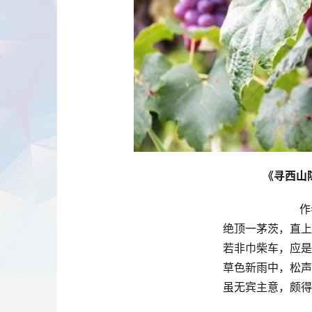
《寻西山
作
绝顶一茅茨，直上
若非巾柴车，应是
草色新雨中，松声
虽无宾主意，颇得