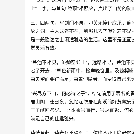
里”之遥。这两句似在叙事，但实际上意在写这
上”二字，与首句“绝顶”相照应，点出了山势的
三、四两句，写到门不遇，叩关无僮仆应承，窥
象之词：主人既然不在，到哪儿去了呢？若不是
是一般隐逸之士闲适雅趣的生活。这里不是正面
觉灵活有致。
“差池不相见，黾勉空仰止”，远路相寻，差池
宕了开去，“草色新雨中，松声晚窗里。及兹契
由失望而变得满足，由景仰隐者，而变得自己来
“兴尽方下山，何必待之子”，结句暗用了著名的
居山阴，逢雪夜，忽忆起隐居在剡溪的好友戴安
王子猷回答说：“吾本乘兴而行，兴尽而返，何
满足自己的佳趣雅兴。
读诗至此，读者似乎遇到了一位绝不亚于隐者的