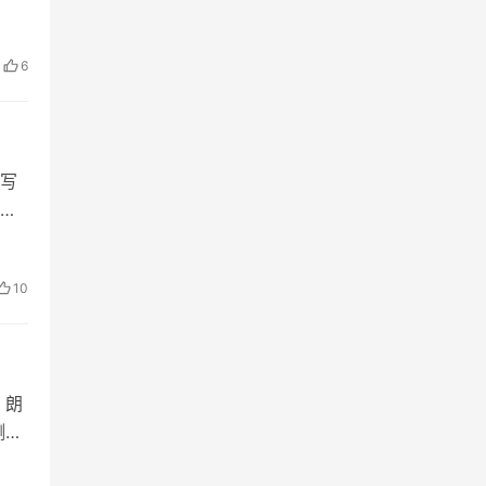
6
写
十
、
10
，朗
测风
之