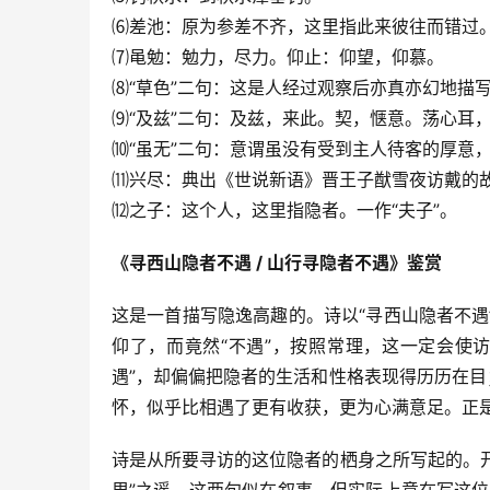
⑹差池：原为参差不齐，这里指此来彼往而错过
⑺黾勉：勉力，尽力。仰止：仰望，仰慕。
⑻“草色”二句：这是人经过观察后亦真亦幻地描
⑼“及兹”二句：及兹，来此。契，惬意。荡心耳
⑽“虽无”二句：意谓虽没有受到主人待客的厚意
⑾兴尽：典出《世说新语》晋王子猷雪夜访戴的
⑿之子：这个人，这里指隐者。一作“夫子”。
《寻西山隐者不遇 / 山行寻隐者不遇》鉴赏　　
这是一首描写隐逸高趣的。诗以“寻西山隐者不
仰了，而竟然“不遇”，按照常理，这一定会使
遇”，却偏偏把隐者的生活和性格表现得历历在目
怀，似乎比相遇了更有收获，更为心满意足。正
诗是从所要寻访的这位隐者的栖身之所写起的。开