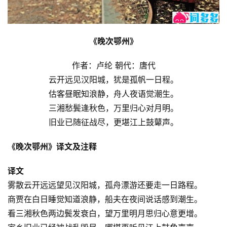
《晚次鄂州》
作者：卢纶 朝代：唐代
云开远见汉阳城，犹是孤帆一日程。
估客昼眠知浪静，舟人夜语觉潮生。
三湘愁鬓逢秋色，万里归心对月明。
旧业已随征战尽，更堪江上鼓鼙声。
《晚次鄂州》译文及注释
译文
雾散云开远远望见汉阳城，孤舟漂游还要走一日路程。
商贾在白日睡觉知道浪静，船夫在夜间说话感到潮生。
看三湘秋色两边鬓发衰白，望万里明月思归心意更增。