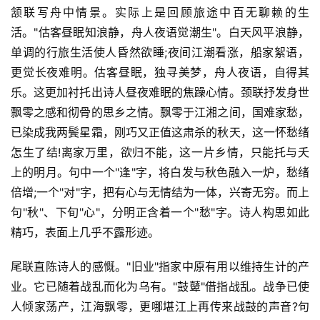
颔联写舟中情景。实际上是回顾旅途中百无聊赖的生
活。"估客昼眠知浪静，舟人夜语觉潮生"。白天风平浪静，
单调的行旅生活使人昏然欲睡;夜间江潮看涨，船家絮语，
更觉长夜难明。估客昼眠，独寻美梦，舟人夜语，自得其
乐。这更加衬托出诗人昼夜难眠的焦躁心情。颈联抒发身世
飘零之感和彻骨的思乡之情。飘零于江湘之间，国难家愁，
已染成我两鬓星霜，刚巧又正值这肃杀的秋天，这一怀愁绪
怎生了结!离家万里，欲归不能，这一片乡情，只能托与夭
上的明月。句中一个"逢"字，将白发与秋色融入一炉，愁绪
倍增;一个"对"字，把有心与无情结为一体，兴寄无穷。而上
句"秋"、下旬"心"，分明正含着一个"愁"字。诗人构思如此
精巧，表面上几乎不露形迹。
尾联直陈诗人的感慨。"旧业"指家中原有用以维持生计的产
业。它已随着战乱而化为乌有。"鼓鼙"借指战乱。战争已使
人倾家荡产，江海飘零，更哪堪江上再传来战鼓的声音?句