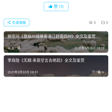
赞
(1)
首
页
生成海报
0
0
好
词
柳宗元《登柳州城楼寄漳汀封连四州》全文及鉴赏
好
句
上一篇
2021年5月28日 08:28
经
李商隐《无题·来是空言去绝踪》全文及鉴赏
典
歌
2021年5月30日 08:31
下一篇
词
古
今
诗
词