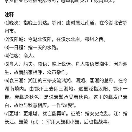
家乡旧业已经被战乱毁尽，哪堪再听见江上鼓角声声。
注释
⑴晚次：指晚上到达。鄂州：唐时属江南道，在今湖北省鄂
州市。
⑵汉阳城：今湖北汉阳，在汉水北岸，鄂州之西。
⑶一日程：指一天的水路。
⑷估客：商人。
⑸舟人：船夫。夜语：晚上说话。舟人夜语觉潮生：因为潮
生，故而船家相呼，众声杂作。
⑹衰三湘：湘江的三条支流漓湘、潇湘、蒸湘的总称。在今
湖南境内。由鄂州上去即三湘地。这里泛指汉阳、鄂州一
带。衰鬓逢秋色：是说衰鬓承受着秋色。这里的鬓发已衰
白，故也与秋意相应。一作“愁鬓”。
⑺更堪：更难堪，犹岂能再听。征战：指安史之乱。江：指
长江。鼓鼙（pí）：军用大鼓和小鼓，后也指战事。