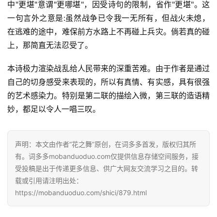
中"更堪"意谓"更哪堪"，因受诗句的限制，省作"更堪"。这
一句言外之意是:虽然战争已令我一无所有，但战火未熄，
在逃难的途中，难保前方水路上不再碰上兵灾。倘若真的碰
上，那简直无法忍受了。
本诗极力渲染战乱给人民带来的深重苦难。由于作者是通过
自己的切身感受来表现的，所以有真情、有实感，具有很强
的艺术感染力。特别是第二联的描绘入微，第三联的造语精
妙，都足以令人一唱三叹。
声明：本文由作者“花之舞”原创，在词多多首发，版权归其所
有。词多多mobanduoduo.com仅提供信息存储空间服务，接
受投稿是出于传递更多信息、供广大网友交流学习之目的。转
载或引用请注明出处：
https://mobanduoduo.com/shici/879.html