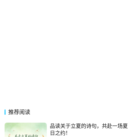
常
登录
注册
用
贺
词
网
络
热
词
电
影
台
推荐阅读
词
品读关于立夏的诗句，共赴一场夏
其
日之约！