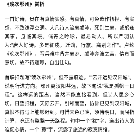
《晚次鄂州》赏析
一首好诗，贵在有真情实感。有真情，可免造作扭捏、有实
感，不致浅浮空洞。大凡诗人流离颠沛，死别生离，或躬逢
其事，身临其境。倘寄之吟咏，最易动人。所以严羽认
为:"唐人好诗。多是征戍，迁谪，行旅、离别之作"。卢纶
《晚次鄂州》，写兵难中背井离乡、颠沛奔波之苦，情真而
意切，故不待雕琢，自出佳句。
首联扣题写"晚次鄂州"，但不露痕迹。""云开远见汉阳城"。
说明行进方向。鄂州离汉阳甚远，故下旬说"犹是孤帆一日
程"。这样远的距离，当然不能直接看到。但诗人思乡心
切，日望归程，天际云开，引领而望，仿佛已见到汉阳城，
真恨不得马上能够赶到。可惜天色已晚，须待明日，而屈指
计算，竟还有整整一天路程。句中一个"犹"字，道出诗人的
迫促心情，一个"孤"字，流露了旅途的寂寞情绪。