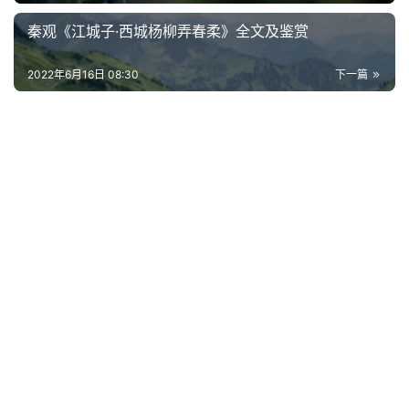
秦观《江城子·西城杨柳弄春柔》全文及鉴赏
古
今
2022年6月16日 08:30
下一篇
诗
词
常
登录
注册
用
贺
词
网
络
热
词
电
影