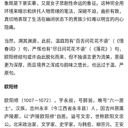
象既是下景实摹，又是女子悲剧性命运的象征。这种完全用
环境来暗示和烘托人物思绪的笔法，深婉不迫，曲折有致，
真切地表现了生活在幽闭状态下的贵族少妇难以明言的内心
隐痛。
当然，溯其渊源，此前，温庭筠有“百舌问花花不语”（《惜
春词》）句，严恽也有“尽日问花花不语”（《落花》）句，
欧阳修结句或许由此脱化而来，但不独语言更为流美，意蕴
更为深厚，而且境界之浑成与韵味之悠长，也远过于温、严
原句。
欧阳修
欧阳修（1007－1072），字永叔，号醉翁，晚号“六一居
士”。汉族，吉州永丰（今江西省永丰县）人，因吉州原属
庐陵郡，以“庐陵欧阳修”自居。谥号文忠，世称欧阳文忠
公。北宋政治家、文学家、史学家，与韩愈、柳宗元、王安