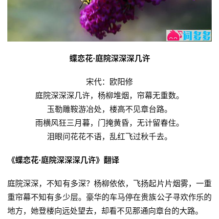
蝶恋花·庭院深深深几许
宋代：欧阳修
庭院深深深几许，杨柳堆烟，帘幕无重数。
玉勒雕鞍游冶处，楼高不见章台路。
雨横风狂三月暮，门掩黄昏，无计留春住。
泪眼问花花不语，乱红飞过秋千去。
《蝶恋花·庭院深深深几许》翻译
庭院深深，不知有多深？杨柳依依，飞扬起片片烟雾，一重
重帘幕不知有多少层。豪华的车马停在贵族公子寻欢作乐的
地方，她登楼向远处望去，却看不见那通向章台的大路。