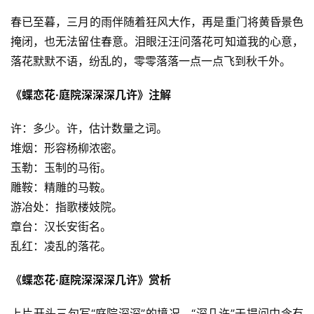
春已至暮，三月的雨伴随着狂风大作，再是重门将黄昏景色
掩闭，也无法留住春意。泪眼汪汪问落花可知道我的心意，
落花默默不语，纷乱的，零零落落一点一点飞到秋千外。
《蝶恋花·庭院深深深几许》注解
许：多少。许，估计数量之词。
堆烟：形容杨柳浓密。
玉勒：玉制的马衔。
雕鞍：精雕的马鞍。
游冶处：指歌楼妓院。
章台：汉长安街名。
乱红：凌乱的落花。
《蝶恋花·庭院深深深几许》赏析
上片开头三句写“庭院深深”的境况，“深几许”于提问中含有