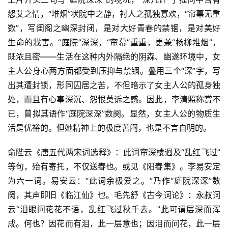
怨艾之情，“堆烟”状院中之静，衬人之孤独寡欢，“帘幕无重
数”，写闺阁之幽深封闭，是对大好青春的禁锢，是对美好
生命的戕害。“庭院”深深，“帘幕”重重，更兼“杨柳堆烟”，
既浓且密——生活在这种内外隔绝的阴森、幽遂环境中，女
主人公身心两方面都受到压抑与禁锢。叠用三个“深”字，写
出其遭封锁，形同囚居之苦，不但暗示了女主人公的孤身独
处，而且有心事深沉、怨恨莫诉之感。因此，李清照称赏不
已，曾拟其语作“庭院深深”数阕。显然，女主人公的物质生
活是优裕的。但她精神上的极度苦闷，也是不言自明的。
俞陛云《唐五代两宋词选释》：此词帘深楼迥及“乱红飞过”
等句，殆有寄托，不仅送春也。或见《阳春集》。李易安定
为六一词。易安云：“此词余极爱之。”乃作“庭院深深”数
阕，其声即旧《临江仙》也。毛先舒《古今词论》：永叔词
云“泪眼问花花不语，乱红飞过秋千去。”此可谓层深而浑
成。何也？因花而有泪，此一层意也；因泪而问花，此一层