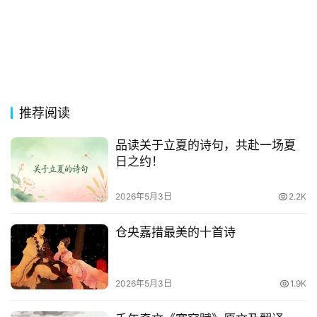
台
词
其
他
词
推荐阅读
语
品读关于立夏的诗句，共赴一场夏
日之约！
2026年5月3日
2.2K
仓央嘉措最美的十首诗
2026年5月3日
1.9K