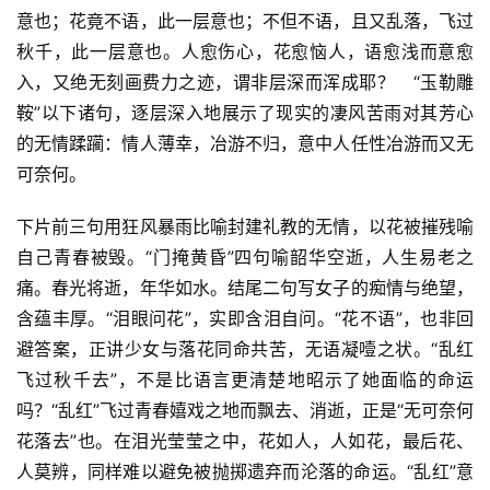
意也；花竟不语，此一层意也；不但不语，且又乱落，飞过
秋千，此一层意也。人愈伤心，花愈恼人，语愈浅而意愈
入，又绝无刻画费力之迹，谓非层深而浑成耶？　“玉勒雕
鞍”以下诸句，逐层深入地展示了现实的凄风苦雨对其芳心
的无情蹂躏：情人薄幸，冶游不归，意中人任性冶游而又无
可奈何。
下片前三句用狂风暴雨比喻封建礼教的无情，以花被摧残喻
自己青春被毁。“门掩黄昏”四句喻韶华空逝，人生易老之
痛。春光将逝，年华如水。结尾二句写女子的痴情与绝望，
含蕴丰厚。“泪眼问花”，实即含泪自问。“花不语”，也非回
避答案，正讲少女与落花同命共苦，无语凝噎之状。“乱红
飞过秋千去”，不是比语言更清楚地昭示了她面临的命运
吗？“乱红”飞过青春嬉戏之地而飘去、消逝，正是“无可奈何
花落去”也。在泪光莹莹之中，花如人，人如花，最后花、
人莫辨，同样难以避免被抛掷遗弃而沦落的命运。“乱红”意