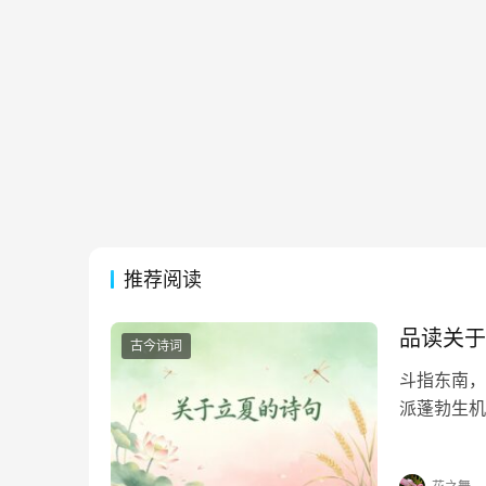
推荐阅读
品读关于
古今诗词
斗指东南，
派蓬勃生机
凝于笔端，
句，在墨香