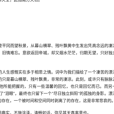
登平冈而望秋景，从暮山横翠、残叶飘黄中生发出凭高念远的凄
，旧情难忘。意欲返回帝城，却又烟水茫茫，归期无望，只好独
的人生感慨实在多于相思之情。词中为我们描绘了一个凄苦的漂
的只是暮山横翠、残叶飘黄，非常的凄凉。此刻，或许只有脉脉
，他所能把握的，只有一些温馨的回忆，也只是回忆而已。而另
”了“泪眼”，最终也只留下一个“尽日独立斜阳”的孤独的身影。漂
的存在，一个被时间和空间同时剥离了的存在，这是非常悲哀的
用典实，不施涂泽，清畅如话，弥见其天真率意也。