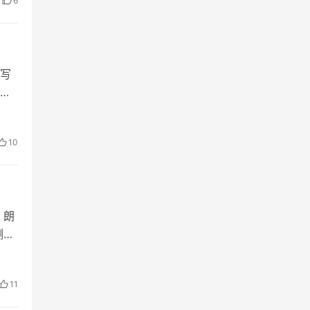
6
写
十
、
10
，朗
测风
之
11