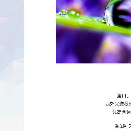
渡口、
西郊又送秋
凭高念远
香闺别