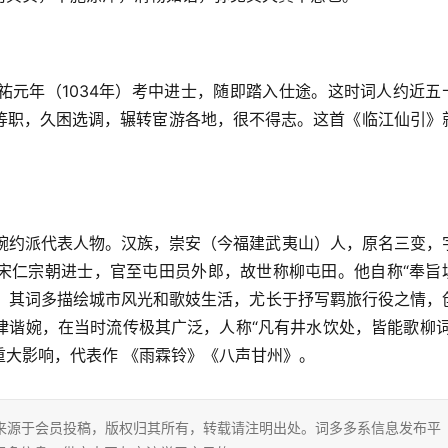
祐元年（1034年）考中进士，随即踏入仕途。这时词人约近五
等职，久困选调，辗转宦游各地，很不得志。这首《临江仙引》
人，婉约派代表人物。汉族，崇安（今福建武夷山）人，原名三变，
宋仁宗朝进士，官至屯田员外郎，故世称柳屯田。他自称“奉旨
诩。其词多描绘城市风光和歌妓生活，尤长于抒写羁旅行役之情，
律谐婉，在当时流传极其广泛，人称“凡有井水饮处，皆能歌柳词
重大影响，代表作 《雨霖铃》《八声甘州》。
片内容来源于会员投稿，版权归其所有，转载请注明出处。词多多系信息发布平