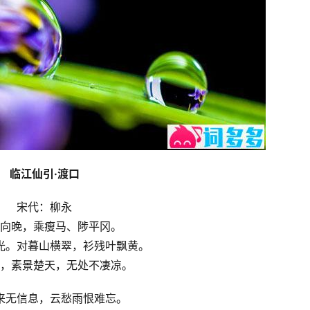
临江仙引·渡口
宋代：柳永
向晚，乘瘦马、陟平冈。
光。对暮山横翠，衫残叶飘黄。
，素景楚天，无处不凄凉。
来无信息，云愁雨恨难忘。