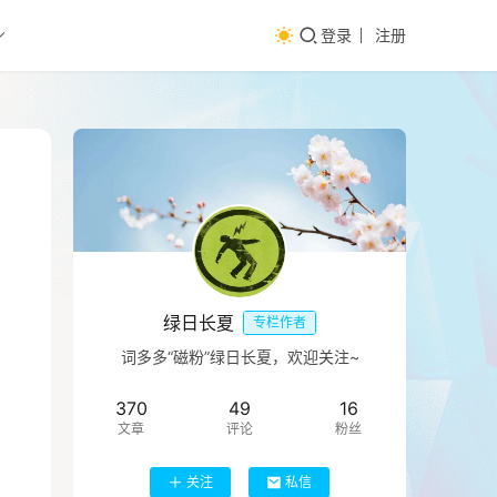
登录
注册
绿日长夏
专栏作者
词多多“磁粉”绿日长夏，欢迎关注~
370
49
16
文章
评论
粉丝
关注
私信