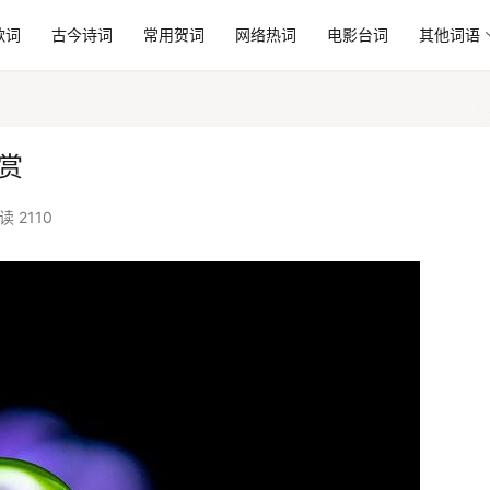
歌词
古今诗词
常用贺词
网络热词
电影台词
其他词语
赏
读 2110