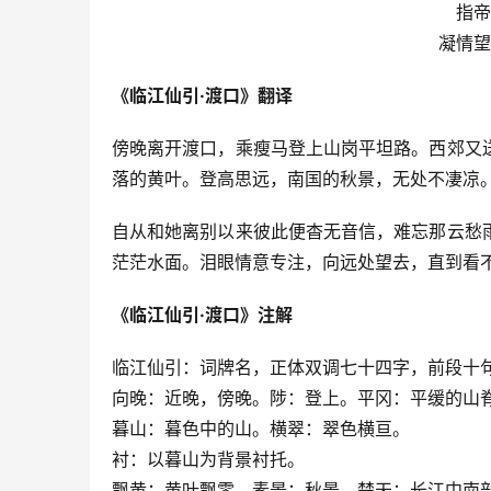
指帝
凝情望
《临江仙引·渡口》翻译
傍晚离开渡口，乘瘦马登上山岗平坦路。西郊又
落的黄叶。登高思远，南国的秋景，无处不凄凉
自从和她离别以来彼此便杳无音信，难忘那云愁
茫茫水面。泪眼情意专注，向远处望去，直到看
《临江仙引·渡口》注解
临江仙引：词牌名，正体双调七十四字，前段十
向晚：近晚，傍晚。陟：登上。平冈：平缓的山
暮山：暮色中的山。横翠：翠色横亘。
衬：以暮山为背景衬托。
飘黄：黄叶飘零。素景：秋景。楚天：长江中南