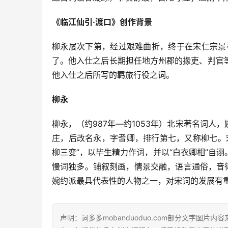
《临江仙引·渡口》创作背景
柳永屡次下第，经过艰难曲折，终于在宋仁宗景
了。他入仕之后长期担任地方州郡的掾吏、判官
他入仕之后所写的羁旅行役之词。
柳永
柳永，（约987年—约1053年）北宋著名词
庄，后改名永，字耆卿，排行第七，又称柳七。
柳三变”，以毕生精力作词，并以“白衣卿相”自
慢词独多。铺叙刻画，情景交融，语言通俗，音
婉约派最具代表性的人物之一，对宋词的发展有
声明：词多多mobanduoduo.com部分文字图