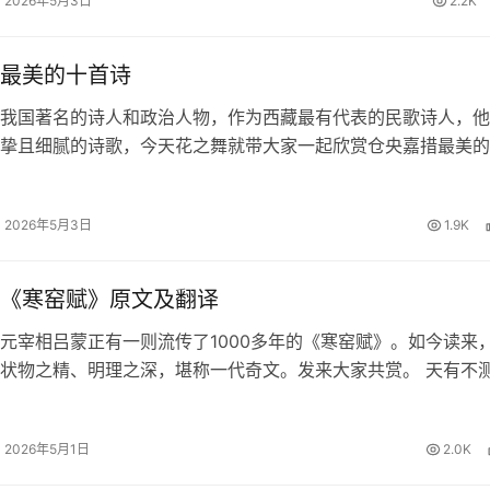
2026年5月3日
2.2K
最美的十首诗
我国著名的诗人和政治人物，作为西藏最有代表的民歌诗人，他
挚且细腻的诗歌，今天花之舞就带大家一起欣赏仓央嘉措最美的
欢仓央嘉措的朋友一起来赏析品读。 仓央嘉措最美的十首诗 1
 那一刻，我升起风马，不…
2026年5月3日
1.9K
《寒窑赋》原文及翻译
元宰相吕蒙正有一则流传了1000多年的《寒窑赋》。如今读来
状物之精、明理之深，堪称一代奇文。发来大家共赏。 天有不
夕祸福。蜈蚣百足，行不及蛇；雄鸡两翼，飞不过鸦。马有千里
能自往；人有冲天之志…
2026年5月1日
2.0K