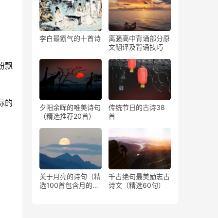
李白最霸气的十首诗
离骚高中背诵部分原
文翻译及背诵技巧
纷飘
际的
夕阳余晖的唯美诗句
传统节日的古诗38
（精选推荐20首）
首
关于月亮的诗句（精
千古绝句最美励志古
选100首包含月的古
诗文（精选60句）
诗）