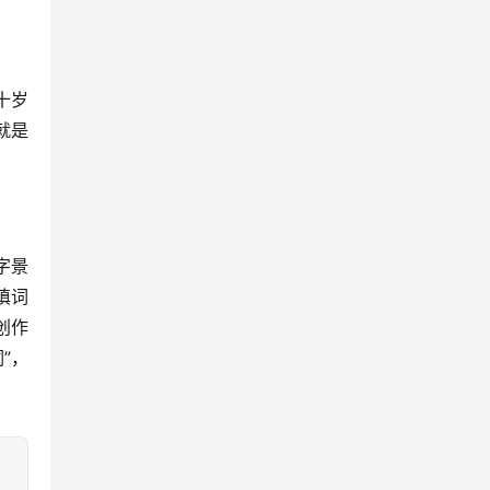
十岁
就是
字景
填词
创作
”，