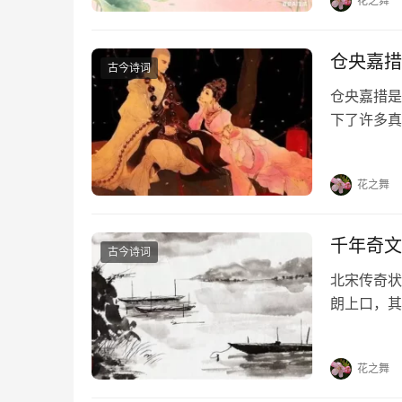
花之舞
仓央嘉措
古今诗词
仓央嘉措是
下了许多真
首情诗，喜
《那一世》
花之舞
千年奇文
古今诗词
北宋传奇状
朗上口，其
云，人有旦
程，无骑不
花之舞