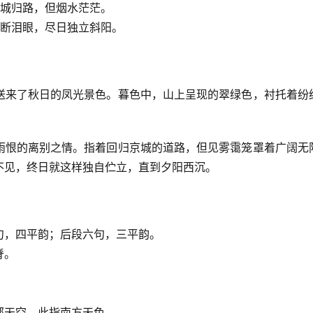
城归路，但烟水茫茫。
断泪眼，尽日独立斜阳。
送来了秋日的凤光景色。暮色中，山上呈现的翠绿色，衬托着纷
。
雨恨的离别之情。指着回归京城的道路，但见雾霭笼罩着广阔无
不见，终日就这样独自伫立，直到夕阳西沉。
句，四平韵；后段六句，三平韵。
脊。
部天空，此指南方天色。