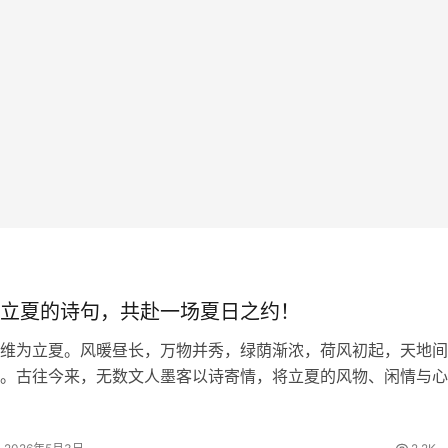
立夏的诗句，共赴一场夏日之约！
维为立夏。风暖昼长，万物并秀，绿荫渐浓，荷风初起，天地间
。古往今来，无数文人墨客以诗寄情，将立夏的风物、闲情与心
留下一首首清丽隽永的诗篇。今日，我们一同品读关于立夏的诗
里遇见最美的初夏。 四时天气…