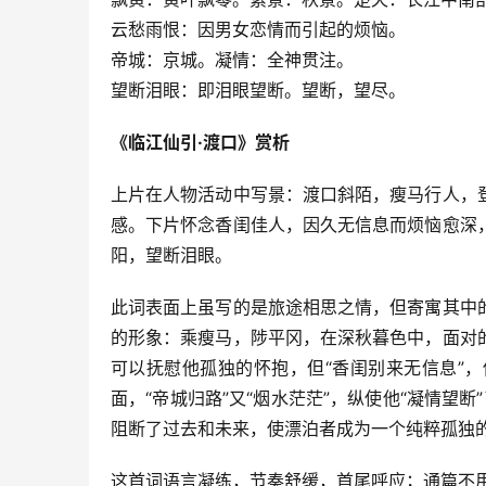
云愁雨恨：因男女恋情而引起的烦恼。
帝城：京城。凝情：全神贯注。
望断泪眼：即泪眼望断。望断，望尽。
《临江仙引·渡口》赏析
上片在人物活动中写景：渡口斜陌，瘦马行人，
感。下片怀念香闺佳人，因久无信息而烦恼愈深
阳，望断泪眼。
此词表面上虽写的是旅途相思之情，但寄寓其中
的形象：乘瘦马，陟平冈，在深秋暮色中，面对
可以抚慰他孤独的怀抱，但“香闺别来无信息”
面，“帝城归路”又“烟水茫茫”，纵使他“凝情望断
阻断了过去和未来，使漂泊者成为一个纯粹孤独
这首词语言凝练，节奏舒缓，首尾呼应；通篇不