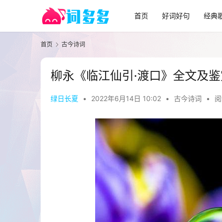
首页
好词好句
经典
首页
古今诗词
柳永《临江仙引·渡口》全文及鉴
绿日长夏
•
2022年6月14日 10:02
•
古今诗词
•
阅