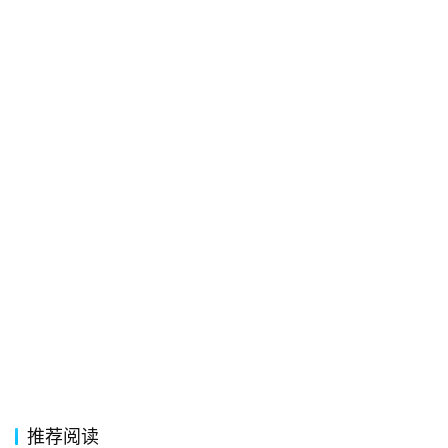
其
他
词
语
推荐阅读