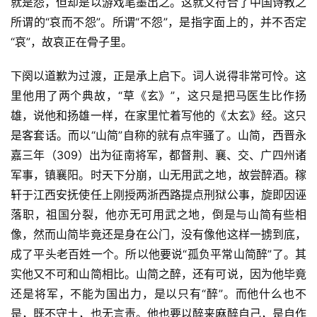
就是怨，但却是以游戏笔墨出之。这就又符合了中国诗教之
所谓的“哀而不怨”。所谓“不怨”，是指字面上的，并不否定
“哀”，故哀正在骨子里。
下阕以道歉为过渡，正是承上启下。词人说得非常可怜。这
里他用了两个典故，“草《玄》”，这只是把马医生比作扬
雄，说他和扬雄一样，在家里忙着写他的《太玄》经。这只
是客套话。而以“山简”自称的就有点牢骚了。山简，西晋永
嘉三年（309）出为征南将军，都督荆、襄、交、广四州诸
军事，镇襄阳。时天下分崩，山无用武之地，故尝醉酒。稼
轩于江西安抚使任上刚授两浙西路提点刑狱公事，旋即因诬
落职，祖国分裂，他亦无可用武之地，倒是与山简有些相
像，然而山简毕竟还是身在公门，没有像他这样一掳到底，
成了平头老百姓一个。所以他要说“孤负平常山简醉”了。其
实他又不可和山简相比。山简之醉，还有可说，因为他毕竟
还是将军，不能为国出力，是以只有“醉”。而他什么也不
是，既不守土，也无言责。他也要以醉来麻醉自己，是自作