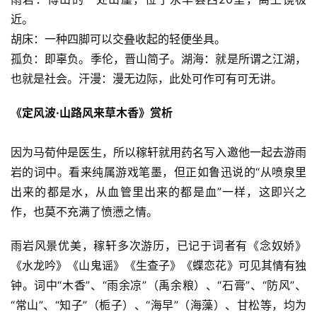
近。
胡床：一种四脚可以交叠收起的轻便坐具。
孤负：即辜负。季伦，晋山简子。湖海：就是所谓之江湖，
也就是社会。汗漫：漫无边际，此处可作可有可无讲。
《定风波·山路风来草木香》赏析
因为马荀仲是医生，所以稼轩就用药名写入邀他一起去游雨
岩的词中。看来纯属游戏笔墨，但正如鲁迅说的“从喷泉里
出来的都是水，从血管里出来的都是血”一样，这即兴之
作，也莫不充满了愤懑之情。
雨岩风景优美，稼轩多次游历，已记于词者有《念奴娇》
《水龙吟》《山鬼谣》《生查子》《蝶恋花》可见其情有独
钟。词中“木香”、“雨余凉”（禹余粮）、“石膏”、“防风”、
“常山”、“知子”（栀子）、“海早”（海藻）、甘松等，均为