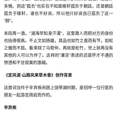
多情。则这“孤负”也实在不知是稼轩孤负于朝廷，还是朝廷
孤负于稼轩，谁也不好说，所以他只好说自己孤负了这一
“醉”。
末段再一激。“湖海早知身汗漫”，这里邀人而把对方的身份
也抬得很高。不止文如扬雄，其品也如竹之直而有节，如松
之傲而不屈。看来除了马荀仲，再就是松竹，世上就再没有
其他的人可以为伴了。这样的“凄凉”表述的还是怀才不遇的
愤懑和不甘寂寞的激越。
《定风波·山路风来草木香》创作背景
这首词当作于辛弃疾闲居上饶带湖时期，是招呼一位行医的
朋友一起游览雨岩而作的。
辛弃疾