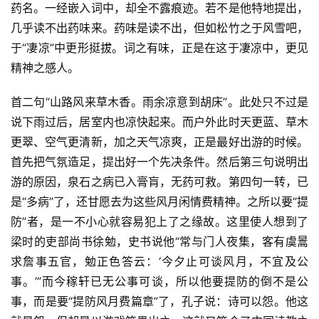
药名。一经嵌入词中，却全不露痕迹。若不是他特地提出，
几乎读不出药味来。药味是读不出，但如松竹之于风雪吧，
于“凄凉”中更形挺拔。词之有味，正是在这于凄凉中，更见
精神之感人。
首二句“山路风来草木香。雨余凉意到胡床”。此处只不过是
说下雨过后，居室内也凉快起来。而户外此时天更蓝、草木
更翠、空气更清新，加之天气凉爽，正是最好出游的时候。
首先把气氛造足，提出好一个先决条件。然后第三句说明出
游的原因，泉石之病已入膏肓，无药可救。第四句一转，已
是“多病”了，还甘愿去为这些风月闲情费精神。之所以要“提
防”者，是一不小心就容易犯上了之缘故。这里使人想到了
梁时的吏部尚书徐勉，史书说他“常与门人夜集，客有虞暠
求詹事五官，勉正色答云：‘今夕止可谈风月，不宜及公
事。’”而今稼轩已无公事可谈，所以他要提防的倒不是公
事，而是要“提防风月费篇章”了，孔子说：诗可以怨。他这