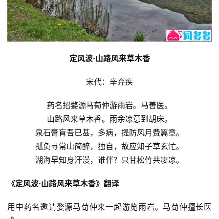
定风波·山路风来草木香
宋代：辛弃疾
药名招婺源马荀仲游雨岩。马善医。
山路风来草木香。雨余凉意到胡床。
泉石膏肓吾已甚，多病，提防风月费篇章。
孤负寻常山简醉，独自，故应知子草玄忙。
湖海早知身汗漫，谁伴？只甘松竹共凄凉。
《定风波·山路风来草木香》翻译
用中药名邀请婺源马荀仲来一起游览雨岩。马荀仲擅长医