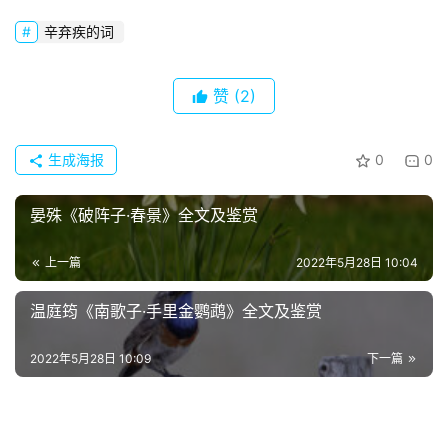
词
辛弃疾的词
常
登录
注册
赞
(2)
用
贺
词
生成海报
0
0
网
晏殊《破阵子·春景》全文及鉴赏
络
热
上一篇
2022年5月28日 10:04
词
温庭筠《南歌子·手里金鹦鹉》全文及鉴赏
电
影
2022年5月28日 10:09
下一篇
台
词