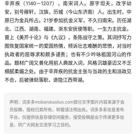
辛弃疾（1140－1207），南宋词人。原字坦夫，改字幼
安，别号稼轩，汉族，历城（今山东济南）人。出生时，中
首
原已为金兵所占。21岁参加抗金义军，不久归南宋。历任湖
页
北、江西、湖南、福建、浙东安抚使等职。一生力主抗金。
曾上《美芹十论》与《九议》，条陈战守之策。其词抒写力
好
图恢复国家统一的爱国热情，倾诉壮志难酬的悲愤，对当时
词
执政者的屈辱求和颇多谴责；也有不少吟咏祖国河山的作
好
品。题材广阔又善化用前人典故入词，风格沉雄豪迈又不乏
句
细腻柔媚之处。由于辛弃疾的抗金主张与当政的主和派政见
不合，后被弹劾落职，退隐江西带湖。
经
典
歌
声明：词多多mobanduoduo.com部分文字图片内容来源于会
词
员投稿，版权归其所有，转载请注明出处。词多多系信息发布
平台，仅提供信息存储空间服务，接受投稿是出于传递更多信
古
息、供广大网友交流学习之目的。
今
诗