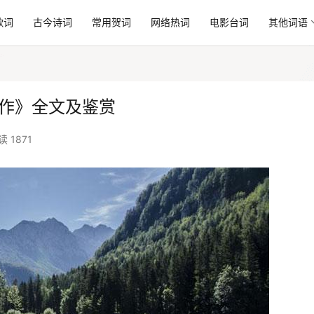
歌词
古今诗词
常用贺词
网络热词
电影台词
其他词语
时作》全文及鉴赏
读 1871