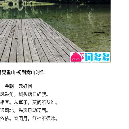
月晃重山·初到嵩山时作
金朝：元好问
风鼓角，城头落日旌旗。
相宜。从军乐，莫问所从谁。
通蓟北，先声已动辽西。
依依。春闺月，红袖不须啼。