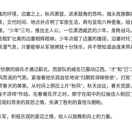
塞的环境，边塞之上，秋风萧瑟，送来鼓角的悲鸣，城头旌旗飘
景，交代时间、地点并点明了军旅生活，两句呈现六种意象，组
景。“少年”三句，推出主人公，一位潇洒威武的少年，身跨战马
这粗犷壮美的边塞相辉相映，少年点缀了边塞的雄阔，边塞衬托
浪漫气息，只要能够从军驰骋就十分快乐，并不想知道由谁来带
侦察的骑兵才通过蓟北，而部队的威名已震动辽西。“才”和“已”
风而逃的气势。紧接着他乐观自信地说“归期犹得柳依依”，打败
赏春天的美景。从时间上照应上片“秋风”，秋天出征，春天凯旋
袖不须啼”作结。在春暖花开之时，那守在闺中的红袖佳人盼回
前闺妇思亲的哀怨之情，充满了胜利的喜悦与期盼。
从军，积极乐观的豪迈之情，给人以鼓舞和向上的力量。