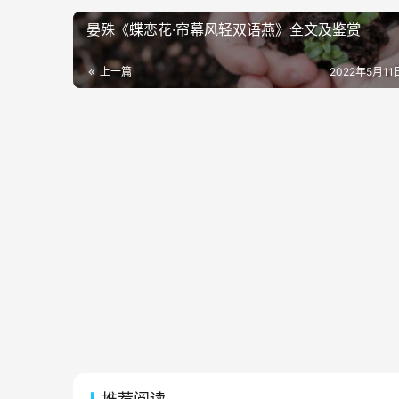
晏殊《蝶恋花·帘幕风轻双语燕》全文及鉴赏
上一篇
2022年5月11日