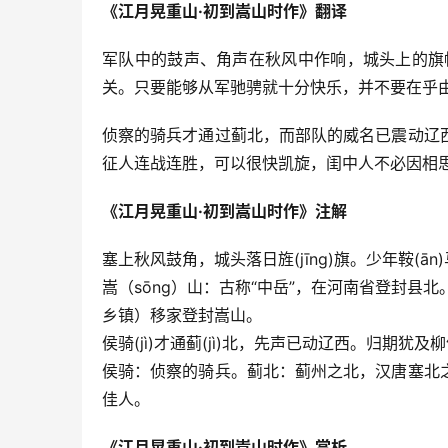
《江月晃重山·初到嵩山时作》翻译
军队中的鼓声、角声在秋风中作响，城头上的旗
关。只要能够从军驰骋就十分快乐，并不要在乎
侦察的骑兵才通过蓟北，而部队的威名已震动辽
征人连战连胜，可以很快凯旋，闺中人不必因相
《江月晃重山·初到嵩山时作》注解
塞上秋风鼓角，城头落日旌(jīng)旗。少年鞍(
嵩（sōng）山：古称“中岳”，在河南省登封县
乡镇）移家登封嵩山。
侯骑(jì)才通蓟(jì)北，先声已动辽西。归期犹及柳
侯骑：侦察的骑兵。蓟北：蓟州之北，汉唐塞北
佳人。
《江月晃重山·初到嵩山时作》赏析