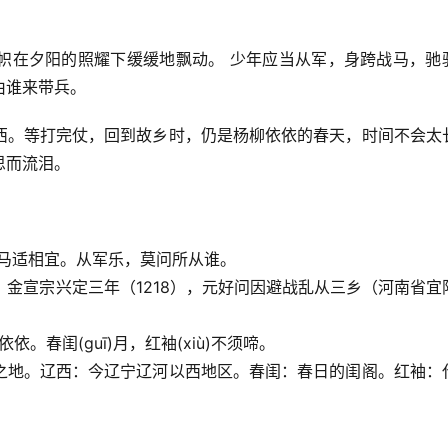
帜在夕阳的照耀下缓缓地飘动。 少年应当从军，身跨战马，驰
由谁来带兵。
西。等打完仗，回到故乡时，仍是杨柳依依的春天，时间不会太长
思而流泪。
ān)马适相宜。从军乐，莫问所从谁。
北。金宣宗兴定三年（1218），元好问因避战乱从三乡（河南省宜
依依。春闺(guī)月，红袖(xiù)不须啼。
之地。辽西：今辽宁辽河以西地区。春闺：春日的闺阁。红袖：