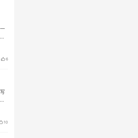
一
境
6
写
十
、
10