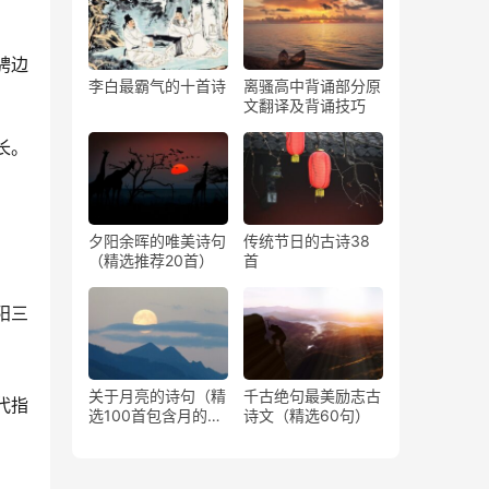
骋边
李白最霸气的十首诗
离骚高中背诵部分原
文翻译及背诵技巧
。 
夕阳余晖的唯美诗句
传统节日的古诗38
（精选推荐20首）
首
阳三
关于月亮的诗句（精
千古绝句最美励志古
代指
选100首包含月的古
诗文（精选60句）
诗）