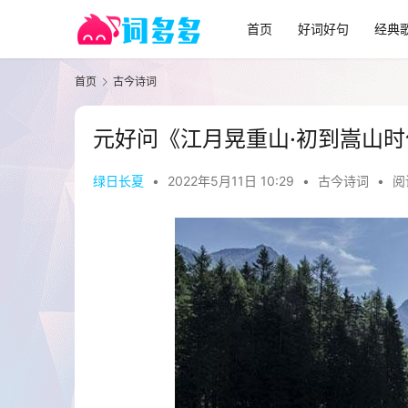
首页
好词好句
经典
首页
古今诗词
元好问《江月晃重山·初到嵩山
绿日长夏
•
2022年5月11日 10:29
•
古今诗词
•
阅