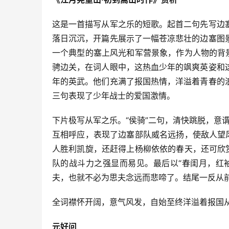
这是一首描写从军之乐的短歌。起首二句先写边
落日沉沉，开篇先展示了一幅苍凉悲壮的边塞图
一个典型的塞上风光和军营景象，作为人物的背
骋边关，在词人眼中，这热血少年的飒爽英姿和
年的英武。他们充满了报国热情，洋溢着青春的
三句表现了少年战士的爱国激情。
下片极写从军之乐。“侯骑”二句，清快跳脱，意谓
互相呼应，表现了边塞部队威名远扬，使敌人望
人胜利凯旋，还赶得上杨柳依依的春天，还可欣
队的战斗力之强显而易见。最后以“春闺月，红
夫，也就不必为思夫念远而悲啼了。结尾一反从
全词襟怀开阔，意气风发，自始至终洋溢着报国
元好问