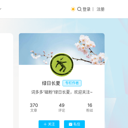
登录
注册
绿日长夏
专栏作者
词多多“磁粉”绿日长夏，欢迎关注~
370
49
16
文章
评论
粉丝
关注
私信