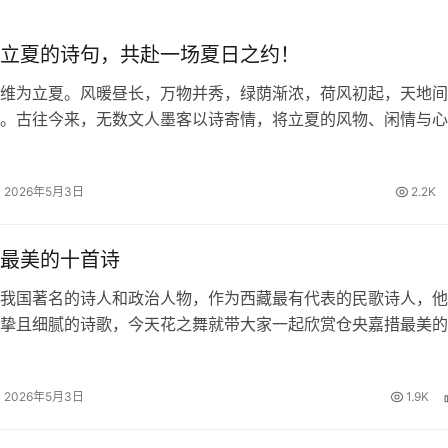
立夏的诗句，共赴一场夏日之约！
维为立夏。风暖昼长，万物并秀，绿荫渐浓，荷风初起，天地间
。古往今来，无数文人墨客以诗寄情，将立夏的风物、闲情与心
留下一首首清丽隽永的诗篇。今日，我们一同品读关于立夏的诗
里遇见最美的初夏。 四时天气…
2026年5月3日
2.2K
最美的十首诗
我国著名的诗人和政治人物，作为西藏最有代表的民歌诗人，他
挚且细腻的诗歌，今天花之舞就带大家一起欣赏仓央嘉措最美的
欢仓央嘉措的朋友一起来赏析品读。 仓央嘉措最美的十首诗 1
 那一刻，我升起风马，不…
2026年5月3日
1.9K