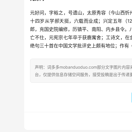
元好问，字裕之，号遗山，太原秀容（今山西忻
十四岁从学郝天挺，六载而业成；兴定五年（12
郎，充国史院编修，历镇平、南阳、内乡县令。八
亡不仕，元宪宗七年卒于获鹿寓舍；工诗文，在
绝句三十首在中国文学批评史上颇有地位；作有
声明：词多多mobanduoduo.com部分文字图
台，仅提供信息存储空间服务，接受投稿是出于传递