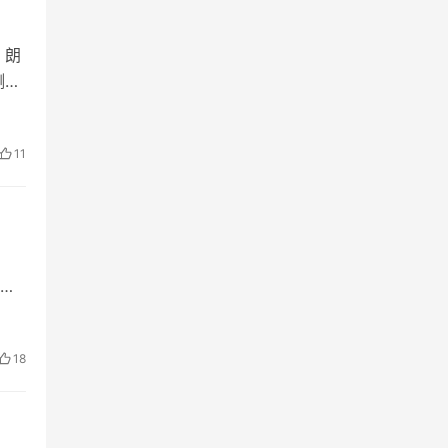
，朗
测风
之
11
清
会
18