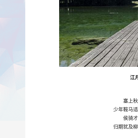
江
塞上秋
少年鞍马适
侯骑才
归期犹及柳