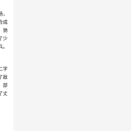
扬，
合成
，驰
了少
兵。
二字
了敌
，部
了丈