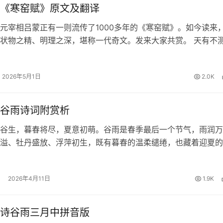
《寒窑赋》原文及翻译
元宰相吕蒙正有一则流传了1000多年的《寒窑赋》。如今读来
状物之精、明理之深，堪称一代奇文。发来大家共赏。 天有不
夕祸福。蜈蚣百足，行不及蛇；雄鸡两翼，飞不过鸦。马有千里
能自往；人有冲天之志…
2026年5月1日
2.0K
谷雨诗词附赏析
谷生，暮春将尽，夏意初萌。谷雨是春季最后一个节气，雨润万
溢、牡丹盛放、浮萍初生，既有暮春的温柔缱绻，也藏着迎夏的
享十首经典的谷雨诗词及赏析，一起在诗意中品味暮春之美、体
！ 1、《咏廿四气诗·谷雨三…
2026年4月11日
1.9K
诗谷雨三月中拼音版