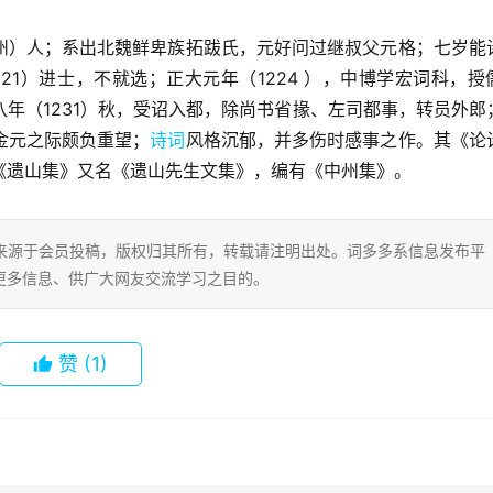
州）人；系出北魏鲜卑族拓跋氏，元好问过继叔父元格；七岁能
21）进士，不就选；正大元年（1224 ），中博学宏词科，授
年（1231）秋，受诏入都，除尚书省掾、左司都事，转员外郎
金元之际颇负重望；
诗词
风格沉郁，并多伤时感事之作。其《论
《遗山集》又名《遗山先生文集》，编有《中州集》。
片内容来源于会员投稿，版权归其所有，转载请注明出处。词多多系信息发布平
更多信息、供广大网友交流学习之目的。
赞
(1)