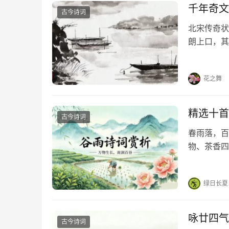
千年奇文
古今诗词
北宋传奇状
朗上口，其
云，人有旦
程，无骑不
花之舞
精选十首
古今诗词
春雨落，百
物、茶香四
新生机。分
人间丰盈吧
绿日长夏
咏廿四气
古今诗词