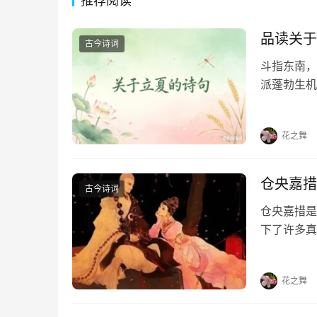
推荐阅读
品读关于
古今诗词
斗指东南，
派蓬勃生机
凝于笔端，
句，在墨香
花之舞
仓央嘉措
古今诗词
仓央嘉措是
下了许多真
首情诗，喜
《那一世》
花之舞