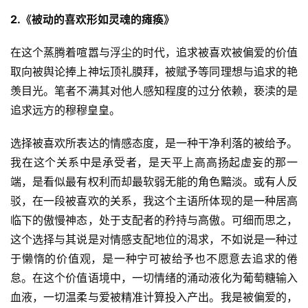
2.《被动的喜欢形如灵魂的瘫痪》
在这个蒸腾着喧嚣与浮尘的时代，追求被喜欢被偏爱的价值
取向被舆论捧上神坛顶礼膜拜，被赋予等同理想与追求的艳
羡目光。笔者不满其对他人感知程度的过分依赖，亵渎的是
追求远方的穆穆皇皇。
选择被喜欢所表达的情感态度，是一种干净利落的被给予。
我在这个关系中是承受者，是天平上高高扬起虚妄的那一
端，是看似最有权利而却最软弱无能的角色黯淡。或有人反
驳，在一段被喜欢的关系，我这个主语所体现的是一种居高
临下的傲慢神态，处于支配者的矜持与高傲。可细而思之，
这个选择与其说是对情感支配地位的渴求，不如说是一种过
于懒惰的价值观，是一种宁可被给予也不愿意去追求的倦
怠。在这个价值语境中，一切情绪的涌动液化为葡萄糖输入
血液，一切温柔与爱被精准计算投入产出。我是被偏爱的，