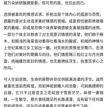
被万朵娇妍簇拥爱慕，但可悲的是，也仅此而已。
选择被喜欢的情感诉求，折射出是个体内心的孤寂与恐慌，
遮蔽的是对主动追求美好情感的畏缩。或是担忧被拒绝被嗤
笑的萎缩，抑或是恐惧个体真挚情感被支离被践踏的迷惘，
一部分个体主动割舍了对主观意识情感的渴望，他们趋于麻
木，如搁浅的海星翕动着吞吐着海水的腥咸，机械的神情与
上世纪英格兰女工如出一辙。对失败的畏惧张牙舞爪，击溃
了他们对美好的期冀与向往。他们情愿隔三粒红尘与月光换
盏，扬袖痛饮密封的情感，也无敢骋纵浮生，执策觅求心之
所向。
可人生如逆旅，生命的原野并非仅供腻满消遣的浮华。诚然
被喜欢渲染而辉煌，宛如神祇俯瞰人间沧桑，可剥离缥缈的
云烟，它只不过是谎言之花绽放于雪原茫茫，纵使一袭锦
绣，一生繁华，那片曾经踏足的长路漫漫，没有留下任何喜
怒抑或悲伤。因为足迹隶属勇于追梦者的意气飞扬。