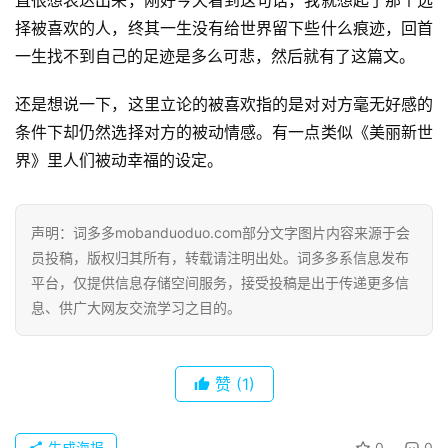
歌
择被喜欢的人，终其一生没有给世界留下些什么痕迹，回首
词
一生找不到自己的足迹是多么可悲，然后就有了这篇文。
古
还是想说一下，这里立论的被喜欢指的是对对方毫无好感的
今
条件下却仍然选择对方的被动情感。有一点类似《美丽新世
诗
界》里人们被动幸福的设定。
词
常
声明：词多多mobanduoduo.com部分文字图片内容来源于会
登录
注册
用
员投稿，版权归其所有，转载请注明出处。词多多系信息发布
贺
平台，仅提供信息存储空间服务，接受投稿是出于传递更多信
词
息、供广大网友交流学习之目的。
网
络
赞
(1)
热
词
生成海报
0
0