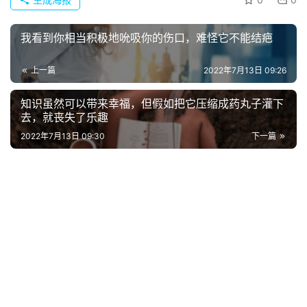
电
影
我看到你相当积极地吮吸你的伤口，难怪它不能结疤
台
词
上一篇
2022年7月13日 09:26
知识虽然可以带来幸福，但假如把它压缩成药丸子灌下
其
去，就丧失了乐趣
他
2022年7月13日 09:30
下一篇
词
语