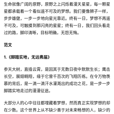
生命就像广阔的原野，原野之上闪烁着漫天星星，每一颗星
星都承载着一个看似遥不可及的梦想。我们要像狮子一样，
步步雄健，一步一步地向星光靠近。终有一日，梦想不再遥
不可及，可触摸到那闪亮的星星；终有一日，我们回头看走
过的路，脚印清晰，目标明确，无怨无悔。
范文
1.《脚踏实地，无远弗届》
参天大树，直插云霄，是因其于无数日夜中默默生长；鹰击
长空，展翅翱翔，缘于它曾千百次的飞翔历练。在令万物羡
慕的背后，是一滴一滴汗水灌溉出的成功之花，是一步一步
脚踏实地走过的漫漫征途。
大部分人的心中往往都埋藏着梦想，然而真正实现梦想的却
在少数。这个世界上从不缺少善于对未来畅想的人，缺少的