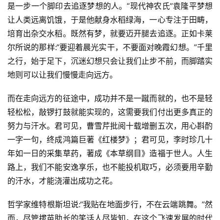
是一步一个脚印去追逐梦想的人。“现代神农氏”袁隆平梦想
让人类远离饥饿，于是他献身水稻绿海，一心专注于田畴，
培育出杂交水稻。既然有梦，就要迈开腿去追逐。正如卡莱
尔所说的那样:“要迎着晨光实干，不要面对晚霞幻想。”千里
之行，始于足下，沉迷幻想只会让我们止步不前，而脚踏实
地则可以让我们慢慢走向远方。
而在走向远方的征途中，成功并不是一蹴而就的，也不是轻
轻松松，敲锣打鼓就能实现的，这需要我们付出更多真正的
努力与汗水。君可见，曹雪芹批阅十载增删五次，用心斟酌
一字一句，终成鸿篇巨著《红楼梦》；君可见，李时珍几十
年如一日的采集草药，著成《本草纲目》造福于世人。人生
路上，我们不能安逸享乐，也不能投机取巧，必须要用辛勤
的汗水，才能浇灌出成功之花。
哲学家维特根斯坦说:“我贴在地面步行，不在云端跳舞。”然
而，尽管拔苗助长的笑话人尽皆知，在这个飞速发展的时代