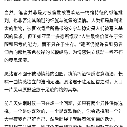
当然，笔者并非是对被偏爱被喜欢这一情绪特征的纵笔批
判，也非否定其蹁跹的细腻与氤氲的温情。人类都是趋利避
害的生物，被喜欢背后所携带的安宁与稳定是人们被写入基
因的欲求。但正如亚里士多德所慨叹:“人生最终价值在于觉
醒和思考的能力，而不只在于生存。”笔者仍期许看到勇者
仰首向那焦茶色彼岸的长鞭纵马，为情感独立跃动一盏不朽
首
的曳曳漾漾。
页
愿诸君不囿于被动情绪的囹圄，执笔挥洒情感恣意潇洒，长
啸一曲情感独立的浩瀚无涯。愿诸君于驻足回首之时，入目
好
词
一片灵魂原野盛放于足迹的灼灼其华。
好
句
前几天失眠时候一直在想一个问题，如果有两个异性供你选
择，一个是你喜欢的，一个是喜欢你的，你会选择哪一个？ 
经
大半夜我自己辩自己，然后脑袋里就装着沉甸甸的话语，一
典
直很想表达出来，刚好今天看到这句话，我就想起了那个选