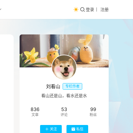
登录
注册
刘看山
专栏作者
看山还是山，看水还是水
836
53
99
文章
评论
粉丝
关注
私信