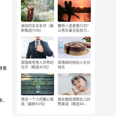
诚信的名言名句（最
撒娇八连是哪几句？
新精选70句）
让男生毫无抵抗力撒
娇的话
高情商夸男人优秀的
高情商的祝别人生日
句子（精选45句）
快乐
尊重
想念一个人的暖心情
朋友圈低调晒女儿的
卑，
话（最新50句）
赞美话（精选40
句）