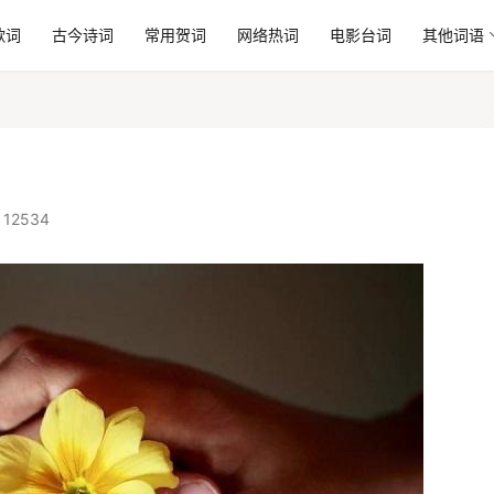
歌词
古今诗词
常用贺词
网络热词
电影台词
其他词语
12534