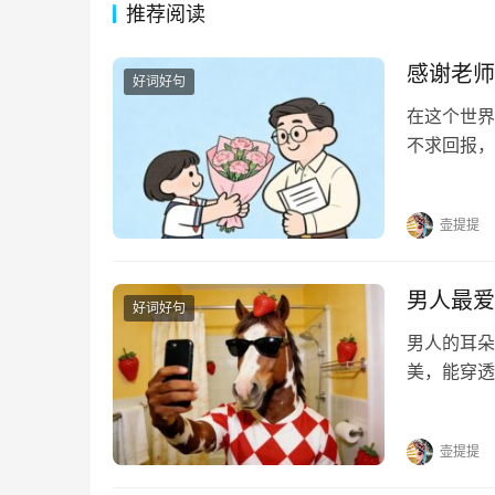
推荐阅读
感谢老师
好词好句
在这个世界
不求回报，
光。他们用
个挑灯夜读
壶提提
男人最爱
好词好句
男人的耳朵
美，能穿透
的话，快收
到我触电。
壶提提