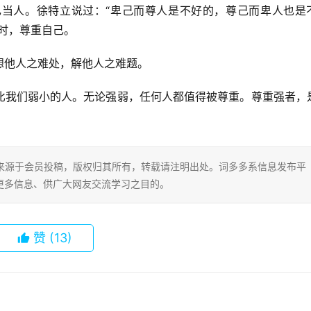
当人。徐特立说过：“卑己而尊人是不好的，尊己而卑人也是
时，尊重自己。
想他人之难处，解他人之难题。
比我们弱小的人。无论强弱，任何人都值得被尊重。尊重强者，
片内容来源于会员投稿，版权归其所有，转载请注明出处。词多多系信息发布平
更多信息、供广大网友交流学习之目的。
赞
(13)