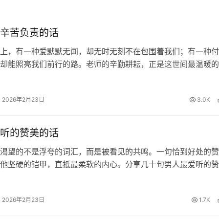
辛苦负责的话
上，有一种爱默默无闻，却无时无刻不在包围着我们；有一种付
却能照亮我们前行的路。老师的辛勤耕耘，正是这世间最温暖的
知识的甘露浇灌我们求知的心田，用责任的坚守陪伴我们度过每
的夜晚。面对这份沉甸甸的师恩…
2026年2月23日
3.0K
听的赞美的话
渴望的不是浮夸的词汇，而是被看见的共鸣。一句恰到好处的赞
他坚硬的铠甲，直抵最柔软的内心。分享几十句男人最爱听的赞
藏起来，你一定用得到！ 这样夸他帅 1、口水打湿数据线。老
2、你怎么这样长，长我心…
2026年2月23日
1.7K