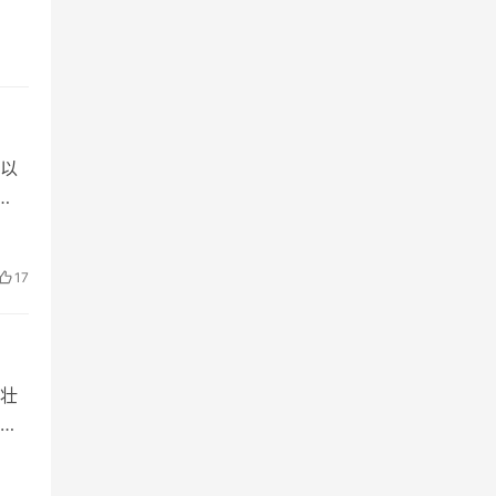
以
，
17
壮
入
情怀