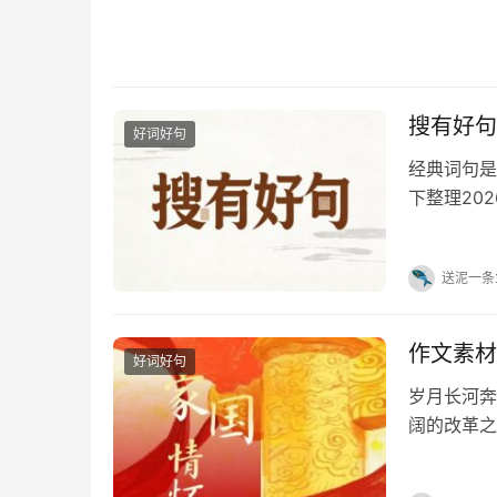
搜有好句
好词好句
经典词句是
下整理20
达、红包祝
喜欢的可以
送泥一条
作文素材
好词好句
岁月长河奔
阔的改革之
家国星河，
的优美文字