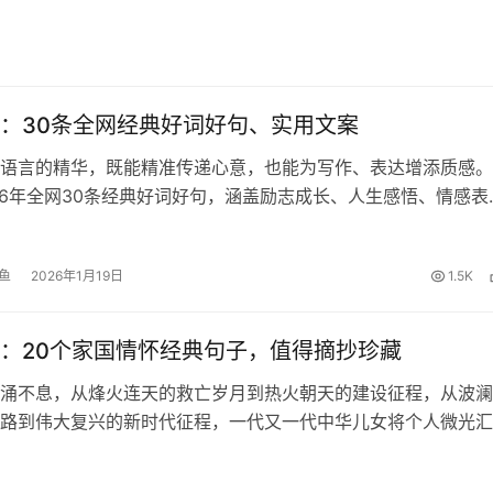
：30条全网经典好词好句、实用文案
语言的精华，既能精准传递心意，也能为写作、表达增添质感。
26年全网30条经典好词好句，涵盖励志成长、人生感悟、情感表
福等多元场景，适配文案创作、日常交流、节日问候等多种需求
收藏起来哦！ 1、生活像…
鱼
2026年1月19日
1.5K
：20个家国情怀经典句子，值得摘抄珍藏
涌不息，从烽火连天的救亡岁月到热火朝天的建设征程，从波澜
路到伟大复兴的新时代征程，一代又一代中华儿女将个人微光汇
书写了荡气回肠的家国篇章。以下是精心整理的20句饱含家国
，适合摘抄积累，为作文注…