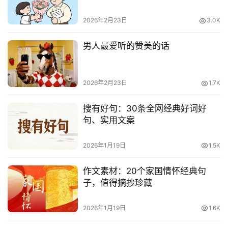
2026年2月23日
3.0K
网
络
男人最爱听的赞美的话
热
词
2026年2月23日
1.7K
电
影
搜有好句：30条全网经典好词好
台
句、实用文案
词
2026年1月19日
1.5K
其
他
作文素材：20个家国情怀经典句
词
子，值得摘抄珍藏
语
2026年1月19日
1.6K