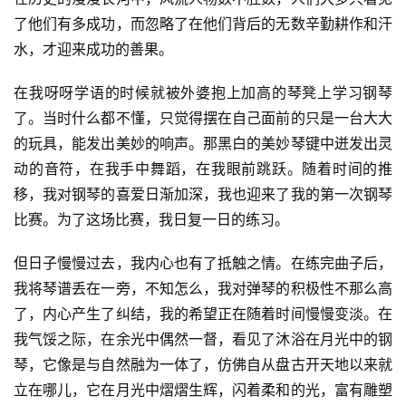
了他们有多成功，而忽略了在他们背后的无数辛勤耕作和汗
水，才迎来成功的善果。
在我呀呀学语的时候就被外婆抱上加高的琴凳上学习钢琴
了。当时什么都不懂，只觉得摆在自己面前的只是一台大大
的玩具，能发出美妙的响声。那黑白的美妙琴键中迸发出灵
动的音符，在我手中舞蹈，在我眼前跳跃。随着时间的推
移，我对钢琴的喜爱日渐加深，我也迎来了我的第一次钢琴
比赛。为了这场比赛，我日复一日的练习。
但日子慢慢过去，我内心也有了抵触之情。在练完曲子后，
我将琴谱丢在一旁，不知怎么，我对弹琴的积极性不那么高
了，内心产生了纠结，我的希望正在随着时间慢慢变淡。在
我气馁之际，在余光中偶然一督，看见了沐浴在月光中的钢
琴，它像是与自然融为一体了，仿佛自从盘古开天地以来就
立在哪儿，它在月光中熠熠生辉，闪着柔和的光，富有雕塑