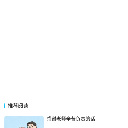
词
好
句
经
典
歌
词
古
今
诗
词
常
推荐阅读
登录
注册
用
贺
感谢老师辛苦负责的话
词