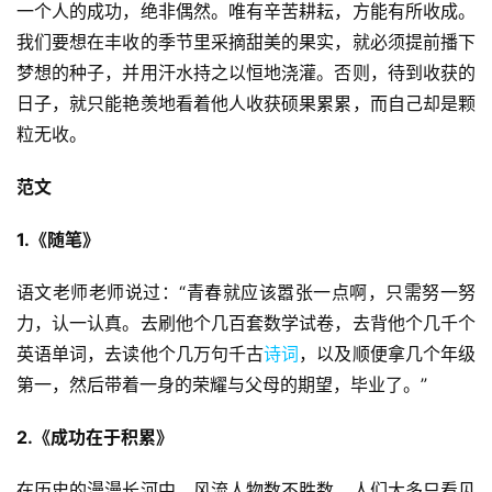
一个人的成功，绝非偶然。唯有辛苦耕耘，方能有所收成。
我们要想在丰收的季节里采摘甜美的果实，就必须提前播下
梦想的种子，并用汗水持之以恒地浇灌。否则，待到收获的
日子，就只能艳羡地看着他人收获硕果累累，而自己却是颗
粒无收。
范文
1.《随笔》
语文老师老师说过：“青春就应该嚣张一点啊，只需努一努
力，认一认真。去刷他个几百套数学试卷，去背他个几千个
英语单词，去读他个几万句千古
诗词
，以及顺便拿几个年级
第一，然后带着一身的荣耀与父母的期望，毕业了。”
2.《成功在于积累》
在历史的漫漫长河中，风流人物数不胜数，人们大多只看见