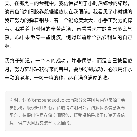
美。在那黑白的琴键中，我仿佛督见了小时后练琴的缩影，
淡黄色的如旧胶卷般慢慢放映在我眼前。我看见了小时候的
我正努力的弹着钢琴，有一个键跨度太大，小手正努力的撑
着。我看着小时候的辛苦点滴，再看看现在的自己多么气
馁，心中未免有一些愧疚，愧对以前那个热爱钢琴的自己
啊!
我终于知道，一个人的成功，并非偶然，而是自己披星戴
月，努力奋斗耕耘得来的善果，要想得到成功，必须用汗水
辛勤的浇灌，一粒一粒的种，必有满仓满屋的收。
声明：词多多mobanduoduo.com部分文字图片内容来源于会
员投稿，版权归其所有，转载请注明出处。词多多系信息发布
平台，仅提供信息存储空间服务，接受投稿是出于传递更多信
息、供广大网友交流学习之目的。