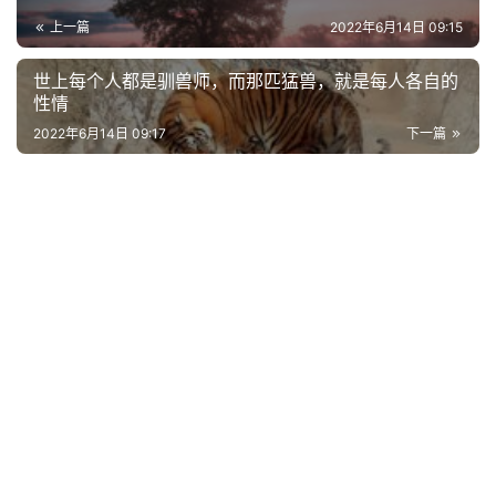
上一篇
2022年6月14日 09:15
世上每个人都是驯兽师，而那匹猛兽，就是每人各自的
性情
2022年6月14日 09:17
下一篇
首
页
好
词
好
句
经
典
歌