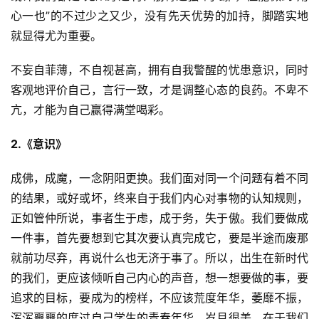
心一也”的不过少之又少，没有先天优势的加持，脚踏实地
就显得尤为重要。
不妄自菲薄，不自视甚高，拥有自我警醒的忧患意识，同时
客观地评价自己，言行一致，才是调整心态的良药。不卑不
亢，才能为自己赢得满堂喝彩。
2.《意识》
成佛，成魔，一念阴阳更换。我们面对同一个问题有着不同
的结果，或好或坏，终来自于我们内心对事物的认知规则，
正如管仲所说，事者生于虑，成于务，失于傲。我们要做成
一件事，首先要想到它其次要认真完成它，要是半途而废那
就前功尽弃，再说什么也无济于事了。所以，出生在新时代
的我们，更应该倾听自己内心的声音，想一想要做的事，要
追求的目标，要成为的榜样，不应该荒度年华，萎靡不振，
浑浑噩噩的度过自己学生的青春年华。岁月很美，在于我们