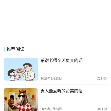
词
古
今
诗
词
常
推荐阅读
登录
注册
用
贺
感谢老师辛苦负责的话
词
网
2026年2月23日
3.0K
络
热
男人最爱听的赞美的话
词
电
2026年2月23日
1.7K