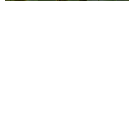
今
诗
词
常
登录
注册
用
贺
词
网
络
热
词
电
影
台
词