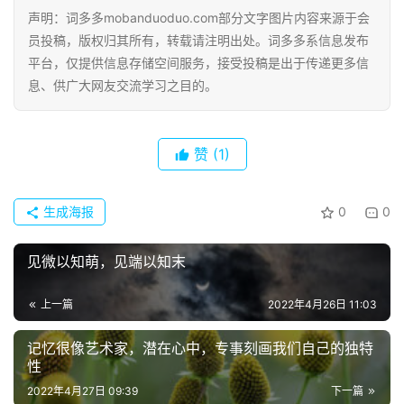
声明：词多多mobanduoduo.com部分文字图片内容来源于会
员投稿，版权归其所有，转载请注明出处。词多多系信息发布
平台，仅提供信息存储空间服务，接受投稿是出于传递更多信
息、供广大网友交流学习之目的。
首
页
赞
(1)
好
词
好
生成海报
0
0
句
见微以知萌，见端以知末
经
典
上一篇
2022年4月26日 11:03
歌
词
记忆很像艺术家，潜在心中，专事刻画我们自己的独特
性
2022年4月27日 09:39
下一篇
古