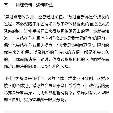
有——用理晓情，遇情晓理。
“穿过幽暗的岁月，也曾经过彷徨。”改过自新亦是个成长的
过程，不必深陷于顽固得如同砍不断的韧皮似的自欺欺人式
诱惑的甜，当伸手拨开云雾得以见绵延青山的翠，你就会知
道，一直站在你左耳悄声对你说:“你是我世界起点”的陋习，
偶尔也会站在你右耳边提点一句:“我是你荆棘冠冕”。陋习给
你带来的不便，以及掩饰给你带来的方便，都是不会长久
的，当你面临诸多问题时，你身边形形色色的人也同样在面
临难以解决的问题，以及杂乱的选择。
“我们”之所以是“我们”，必然个体与群体不可分割，这样环
境下的个体犯了错必然会显现于众目睽睽之下，改过后的光
彩亦会笼罩其身，而明知故犯抱有侥幸，结局只有丢人现眼
却不自知，实乃智与蠢一眼见分晓。