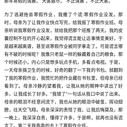
那年寒假的清晨， 大雾散尽， 不止清晨 ，不止大雾。
为了逃避拖沓寒假作业，我撒了个谎:寒假作业没发。那
时，母亲为了让我作业快点写完，给我报了寒假作业班。母
亲听说我寒假作业没发，就给我把那个班推了两天。我的皮
囊控制不住的开心起来，我觉得谎言能让这事情变美好，于
是越来越离谱，甚至说寒假作业被同学拿走了。可是谎言哪
有不破的时候呢？我像只老鼠一样的躲藏着自己的粮食。那
个时候还小，内心只是想多玩点手机，多看点电视。于是，
一天母亲搞卫生的时候，好奇的翻了一下我的书包。就翻到
了我的寒假作业，我慌忙的把作业藏在书包里，但母亲已经
看到了。母亲冷静的望着我，让我从她的眼神中读出了好
多，让我成长了好多。“我错了”一句话从我口中说了出来。
母亲的眼泪不经意间流下，我也从她的眼泪中破茧，挥动翅
膀，往天空飞翔。母亲深深的责怪了我，让我后悔莫及，那
一晚上，我深深自责，懂得了许多，于是啊，就再也没有谎
言了。第二天我乖乖的去上了寒假作业班。