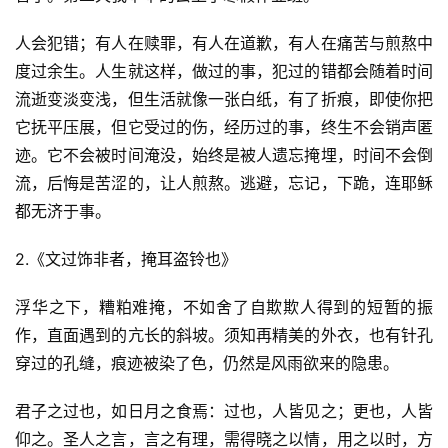
人会犯错；有人在赎罪，有人在道歉，有人在痛苦与煎熬中
度过余生。人生就这样，做过的事，犯过的错都会随着时间
流逝变淡变浅，但生活就像一张白纸，有了折痕，即使你把
它抚平压展，但它受过的伤，经历过的事，终生不会销声匿
迹。它不会被时间淹没，始终是被人遗忘掩埋，时间不会倒
流，后悔是苦涩的，让人煎熬。逃避，忘记，下跪，连耶稣
都无济于事。
2.《文过饰非者，掩耳盗铃也》
浮华之下，糟粕难掩，不如舍了自欺欺人得到的短暂的振
作，直面遇到的亢长的斜坡。须知再精美的外衣，也有针孔
穿过的孔缝，痕迹被染了色，仍然是风雨欲来的隐患。
君子之过也，如日月之食焉：过也，人皆见之；更也，人皆
仰之。圣人之言，言之有理，需得晓之以情，用之以时，方