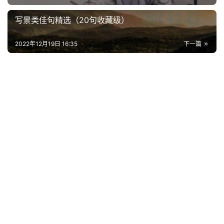
好
词
写景类佳句精选（20句收藏级）
好
句
2022年12月19日 16:35
下一篇
经
典
歌
词
古
今
诗
词
常
登录
注册
用
贺