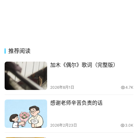
词
网
络
热
词
推荐阅读
电
加木《偶尔》歌词（完整版）
影
台
词
2026年8月1日
4.7K
其
感谢老师辛苦负责的话
他
词
语
2026年2月23日
3.0K