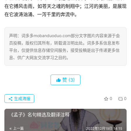
在它搏风击雨，如苍天之魂的制翔中；江河的美丽，是展现
在它波涛汹涌、一泻千里的奔流中。
声明：词多多mobanduoduo.com部分文字图片内容来源于会
员投稿，版权归其所有，转载请注明出处。词多多系信息发布
平台，仅提供信息存储空间服务，接受投稿是出于传递更多信
息、供广大网友交流学习之目的。
赞
(3)
生成海报
0
0
首
《孟子》名句精选及翻译注释
页
上一篇
2022年12月19日 14:15