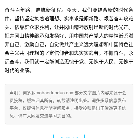
首
奋斗百年路，启航新征程。今天，我们要结合新的时代条
页
件，坚持坚定执着追理想、实事求是闯新路、艰苦奋斗攻难
关、依靠群众求胜利，让井冈山精神放射出新的时代光芒。
好
把井冈山精神继承和发扬好，用中国共产党人的精神谱系滋
词
养自己、激励自己，自觉做共产主义远大理想和中国特色社
好
句
会主义共同理想的坚定信仰者和忠实实践者，不懈奋斗，永
远奋斗，我们就一定能创造无愧于党、无愧于人民、无愧于
经
时代的业绩。
典
歌
词
声明：词多多mobanduoduo.com部分文字图片内容来源于会
员投稿，版权归其所有，转载请注明出处。词多多系信息发布
平台，仅提供信息存储空间服务，接受投稿是出于传递更多信
古
息、供广大网友交流学习之目的。
今
诗
词