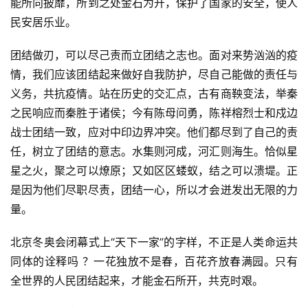
能所向披靡，所到之处金石为开，保护了国家的安全，使人
民安居乐业。
团结做刃，可以尽己责而立团结之志也。面对来势汹汹的疫
情，我们应该团结起来做好自我防护，尽自己能做的责任与
义务，共抗疫情。站在历史的交汇点，古有商鞅变法，举秦
之民响应而秦胜于诸侯；今有陈母问勇，陈祥榕烈士和戍边
战士团结一致，应对中印边界冲突。他们都尽到了自己的责
任，树立了团结的意志。水集则河成，河汇则海生。恰似星
星之火，聚之可以燎原；又如区区蝼蚁，结之可以溃堤。正
是因为他们尽职尽责，团结一心，所以才会迸发出无限的力
量。
北京冬奥会闭幕式上“天下一家”的字样，不正是人类命运共
同体的诠释吗 ？一花独放不是春，百花齐放春满园。只有
全世界的人民团结起来，才能金石所开，共克时艰。