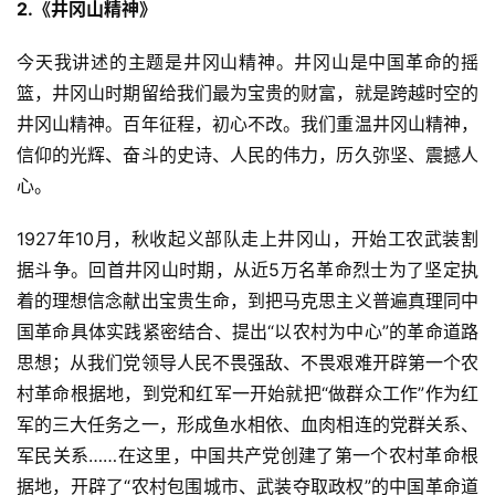
2.《井冈山精神》
今天我讲述的主题是井冈山精神。井冈山是中国革命的摇
篮，井冈山时期留给我们最为宝贵的财富，就是跨越时空的
井冈山精神。百年征程，初心不改。我们重温井冈山精神，
信仰的光辉、奋斗的史诗、人民的伟力，历久弥坚、震撼人
心。
1927年10月，秋收起义部队走上井冈山，开始工农武装割
据斗争。回首井冈山时期，从近5万名革命烈士为了坚定执
着的理想信念献出宝贵生命，到把马克思主义普遍真理同中
国革命具体实践紧密结合、提出“以农村为中心”的革命道路
思想；从我们党领导人民不畏强敌、不畏艰难开辟第一个农
村革命根据地，到党和红军一开始就把“做群众工作”作为红
军的三大任务之一，形成鱼水相依、血肉相连的党群关系、
军民关系……在这里，中国共产党创建了第一个农村革命根
据地，开辟了“农村包围城市、武装夺取政权”的中国革命道