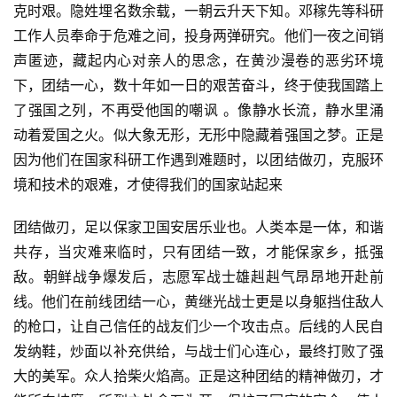
克时艰。隐姓埋名数余载，一朝云升天下知。邓稼先等科研
工作人员奉命于危难之间，投身两弹研究。他们一夜之间销
声匿迹，藏起内心对亲人的思念，在黄沙漫卷的恶劣环境
下，团结一心，数十年如一日的艰苦奋斗，终于使我国踏上
了强国之列，不再受他国的嘲讽 。像静水长流，静水里涌
动着爱国之火。似大象无形，无形中隐藏着强国之梦。正是
因为他们在国家科研工作遇到难题时，以团结做刃，克服环
境和技术的艰难，才使得我们的国家站起来
团结做刃，足以保家卫国安居乐业也。人类本是一体，和谐
共存，当灾难来临时，只有团结一致，才能保家乡，抵强
敌。朝鲜战争爆发后，志愿军战士雄赳赳气昂昂地开赴前
线。他们在前线团结一心，黄继光战士更是以身躯挡住敌人
的枪口，让自己信任的战友们少一个攻击点。后线的人民自
发纳鞋，炒面以补充供给，与战士们心连心，最终打败了强
大的美军。众人拾柴火焰高。正是这种团结的精神做刃，才