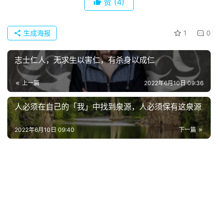
赞
(4)
常
登录
注册
用
生成海报
1
0
贺
词
志士仁人，无求生以害仁，有杀身以成仁
网
上一篇
2022年6月10日 09:36
络
热
人必须在自己的「我」中找到泉源，人必须保有这泉源
词
2022年6月10日 09:40
下一篇
电
影
台
词
其
他