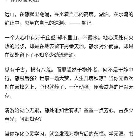
远山，在静默里翻涌，寻觅着自己的高度。湖泊，在水流的
静止中，思量它自己的深渊。 —— 题记
一个人心中有万千丘壑 却不显山，不露水。地心深处有火
热的岩浆，却是在地表留下另番天地。静水对外而露，却是
在深处留下了不知多少劲流暗涌。
纵有千古，横有八荒。而那超然于物外者，何不是于静中
行，静思后强？世事一场大梦，人生几度秋凉？当你无数次
站在巅峰之上，心也就静了，一但动弹，便会跌落的尸骨无
存。
清游始觉心无累，静处谁知世有机？盈盈一点芳心，占多少
春光，问卿知否？
当你净化心灵学习，就会发现万物背后的永恒。学无涯，书