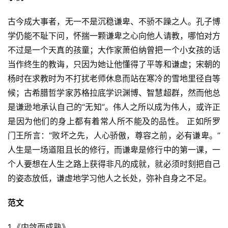
古今成大事者，无一不是沉稳谦卑、不骄不躁之人。孔子博
学仍能不耻下问，怀揣一颗谦卑之心向他人请教，哪怕对方
不过是一个天真的孩童；大作家萧伯纳曾把一个小女孩的话
当作终生的教诲，只因为她让他懂得了平等和谦虚；宋朝的
杨时在求教时为不打扰老师休息而站在寒冷的雪地里径自等
候；古希腊哲学家苏格拉底学识渊博、智慧超群，然而他总
是谦逊地承认自己的“无知”。伟人之所以成为伟人，或许正
是因为他们的身上都有着常人所不能及的品性。 正如所罗
门王所言：“败坏之先，人心骄傲，尊容之前，必有谦卑。”
人生是一场道阻且长的修行，而谦卑是修行中的第一课，一
个人要想在人生之路上获得非凡的成就，就必须时刻把自己
的姿态放低，谦虚地学习他人之长处，弥补自身之不足。
范文
1.《内敛而成熟》