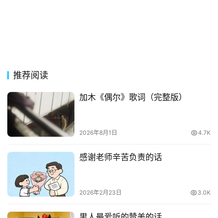
词
网
络
热
词
推荐阅读
电
加木《偶尔》歌词（完整版）
影
台
词
2026年8月1日
4.7K
其
感谢老师辛苦负责的话
他
词
语
2026年2月23日
3.0K
男人最爱听的赞美的话