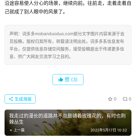
沿途容易使人分心的场景，继续向前。往前走，走着走着自
己就成了别人眼中的风景了。
声明：词多多mobanduoduo.com部分文字图片内容来源于会
员投稿，版权归其所有，转载请注明出处。词多多系信息发布
平台，仅提供信息存储空间服务，接受投稿是出于传递更多信
息、供广大网友交流学习之目的。
赞
(3)
生成海报
0
0
首
我走过的漫长的道路并不总是铺着玫瑰花的，有时也荆
页
棘丛生
上一篇
2022年5月17日 10:32