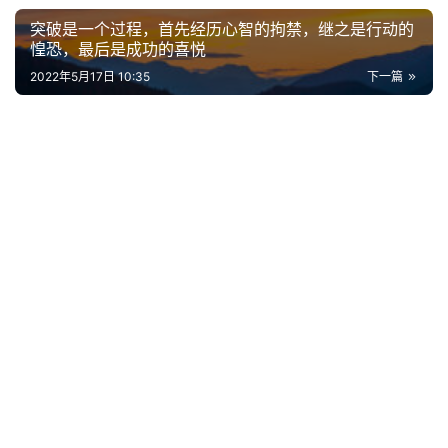
好
词
突破是一个过程，首先经历心智的拘禁，继之是行动的
惶恐，最后是成功的喜悦
好
句
2022年5月17日 10:35
下一篇
经
典
歌
词
古
今
诗
词
常
登录
注册
用
贺