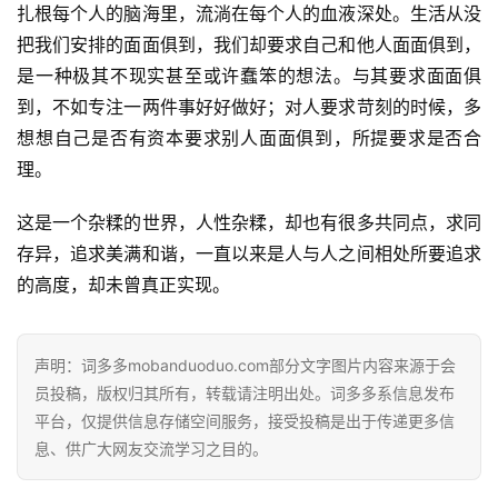
扎根每个人的脑海里，流淌在每个人的血液深处。生活从没
把我们安排的面面俱到，我们却要求自己和他人面面俱到，
是一种极其不现实甚至或许蠢笨的想法。与其要求面面俱
到，不如专注一两件事好好做好；对人要求苛刻的时候，多
想想自己是否有资本要求别人面面俱到，所提要求是否合
理。
这是一个杂糅的世界，人性杂糅，却也有很多共同点，求同
存异，追求美满和谐，一直以来是人与人之间相处所要追求
的高度，却未曾真正实现。
声明：词多多mobanduoduo.com部分文字图片内容来源于会
员投稿，版权归其所有，转载请注明出处。词多多系信息发布
平台，仅提供信息存储空间服务，接受投稿是出于传递更多信
息、供广大网友交流学习之目的。