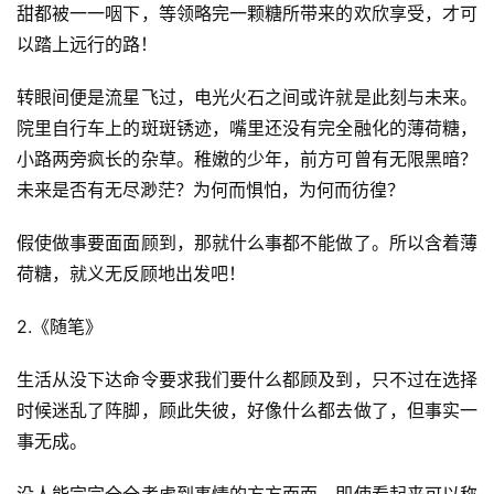
甜都被一一咽下，等领略完一颗糖所带来的欢欣享受，才可
以踏上远行的路！
转眼间便是流星飞过，电光火石之间或许就是此刻与未来。
院里自行车上的斑斑锈迹，嘴里还没有完全融化的薄荷糖，
小路两旁疯长的杂草。稚嫩的少年，前方可曾有无限黑暗？
未来是否有无尽渺茫？为何而惧怕，为何而彷徨？
假使做事要面面顾到，那就什么事都不能做了。所以含着薄
荷糖，就义无反顾地出发吧！
2.《随笔》
生活从没下达命令要求我们要什么都顾及到，只不过在选择
时候迷乱了阵脚，顾此失彼，好像什么都去做了，但事实一
事无成。
没人能完完全全考虑到事情的方方面面，即使看起来可以称