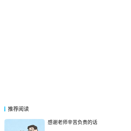
常
登录
注册
用
贺
词
网
络
热
词
电
影
台
推荐阅读
词
感谢老师辛苦负责的话
其