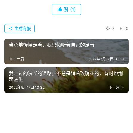
赞
(1)
首
页
生成海报
0
0
好
词
当心地慢慢走着，我只倾听着自己的足音
好
句
上一篇
2022年5月17日 10:30
经
我走过的漫长的道路并不总是铺着玫瑰花的，有时也荆
典
棘丛生
歌
2022年5月17日 10:32
下一篇
词
古
今
诗
词