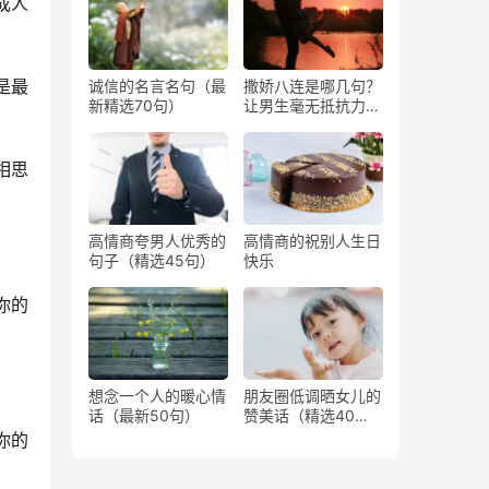
成人
是最
诚信的名言名句（最
撒娇八连是哪几句？
新精选70句）
让男生毫无抵抗力撒
娇的话
相思
高情商夸男人优秀的
高情商的祝别人生日
句子（精选45句）
快乐
你的
想念一个人的暖心情
朋友圈低调晒女儿的
话（最新50句）
赞美话（精选40
句）
你的