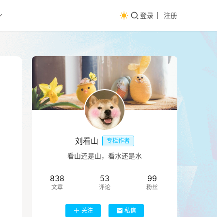
登录
注册
刘看山
专栏作者
看山还是山，看水还是水
838
53
99
文章
评论
粉丝
关注
私信