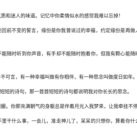
贵气质和迷人的味道。记忆中你柔情似水的感觉我难以忘掉！
生轮回前不变的誓言，缘份是你我曾说过的幸福，约定缘份是再做
却不能随时听到你声音，有手却不能随时抱着你，但我有颗心能随
做妙不可言，有一种幸福叫做有你相伴，有一种思念叫做度日如年
首首短短的诗句，那一首首短短的诗句都说明我对你长长的思念。
迷朦朦。你那充满朝气的身躯总是伴着月光入我梦来，让我牵挂不
管手里干什么事，一会儿，准走神儿了，呆呆的只想你，算着你什