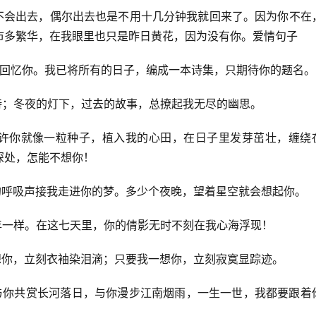
也不会出去，偶尔出去也是不用十几分钟我就回来了。因为你不在
市多繁华，在我眼里也只是昨日黄花，因为没有你。爱情句子
好地回忆你。我已将所有的日子，编成一本诗集，只期待你的题名。
期待；冬夜的灯下，过去的故事，总撩起我无尽的幽思。
，或许你就像一粒种子，植入我的心田，在日子里发芽茁壮，缠绕
深处，怎能不想你！
轻的呼吸声接我走进你的梦。多少个夜晚，望着星空就会想起你。
七年一样。在这七天里，你的倩影无时不刻在我心海浮现！
一想你，立刻衣袖染泪滴；只要我一想你，立刻寂寞显踪迹。
，与你共赏长河落日，与你漫步江南烟雨，一生一世，我都要跟着