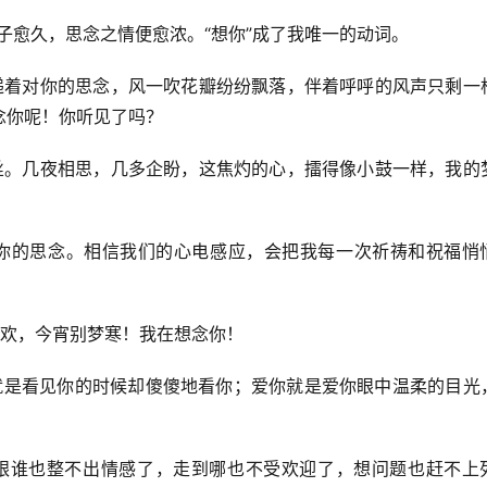
日子愈久，思念之情便愈浓。“想你”成了我唯一的动词。
传递着对你的思念，风一吹花瓣纷纷飘落，伴着呼呼的风声只剩一
念你呢！你听见了吗？
蚕丝。几夜相思，几多企盼，这焦灼的心，擂得像小鼓一样，我的
淡对你的思念。相信我们的心电感应，会把我每一次祈祷和祝福悄
余欢，今宵别梦寒！我在想念你！
你就是看见你的时候却傻傻地看你；爱你就是爱你眼中温柔的目光
了，跟谁也整不出情感了，走到哪也不受欢迎了，想问题也赶不上