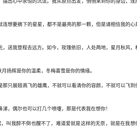
笔，描出心中永恒的沉淀。我从原点出发，悄悄来到你的身边，连
，就连想要摘下的星星，都不是最亮的那一颗，但是请相信我的心
阳光，送我登程去远方。如今，玫瑰依旧，人处两地，星月秋风，
，秋月扬辉是你的温柔，冬梅喜雪是你的情缘。
我是那只展翅高飞的雄鹰，不就可以看清你的容颜，不就可以飞到
流鼻涕，偶尔也可以打几个喷嚏，那是代表我在想你！
一起，叫我醉不倒也醒不了，难道爱就是这样的无奈，就是在我想