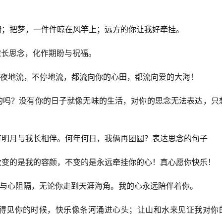
心情；把梦，一件件晾在风竽上；远方的你让我好牵挂。
浓长思念，化作期盼与祝福。
它日夜地流，不停地流，都流向你的心田，都流向爱的大海！
过的吗？没有你的日子就像无味的生活，对你的思念无法表达，只
惟有明月与我长相伴。何年何日，我俩再团圆？表达思念的句子
，改变的是我的容颜，不变的是永远牵挂你的心！真心愿你快乐！
将心与心阻隔，无论你走到天涯海角。我的心永远陪伴着你。
；看得见你的时候，快乐像条河涌进心头；让山和水来见证我对你