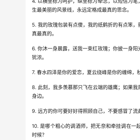
4. 以横坐标为呵护，纵坐标为牵念，以短信为
生最美丽的风景线，永远定格成最真的思念。
5. 我的玫瑰包装有点傻，我的纸鹤折的有点笨
真最真的。
6. 你沐一身晨露，送我一束红玫瑰；你披一身
犹浓。
7. 春水四泽是你的爱恋，夏云绕峰是你的缠绵
8. 此刻，我多羡慕那只飞在云端的雄鹰；如果
身边。
9. 远方的你可要好好得照顾自己，不要感冒了
10. 是哪个粗心的调酒师，把无奈和牵挂调在
时候？