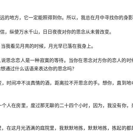
在遥远的地方，它一定能照得到你。所以，我总在月中寻找你的身
请相信，纵使万水千山，日日夜夜对你的思念从未曾改变。
光，当我看见月亮的时候，月光早已落在我身上。
有人说思念恋人是一种寂寞的等待。当你在思念对方你的恋人的时
你想通过什么话语来表达你的思念吗？
不变，时间冲不淡真情的酒，距离拉不开思念的手。想你，直到地
是一个人在房里，度过那无聊的二十四个小时，因为，我没有你，
色里，在这月光洒满的庭院里，我默默地拣，默默地拣，拣起的都