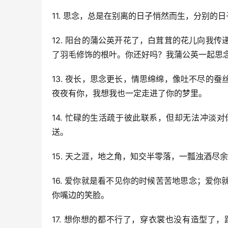
11. 思念，总是在别离的日子悄然而生，分别的
12. 阳台的蒲公英开花了，白茸茸的花儿向我
了羽毛修饰的根叶。你还好吗？我蒲公英一起思
13. 夜长，思念更长，情思绵绵，像吐不尽的
夜夜有你，我想我也一定走进了你的梦里。
14. 忙碌的生活疏于彼此联系，但却无法冲
送。
15. 天之涯，地之角，知交半零落，一瓢浊酒尽
16. 爱你就是看不见你的时候苦苦地思念；爱
你嘴边的笑脸。
17. 想你想的都不行了，穿衣裳也没有造型