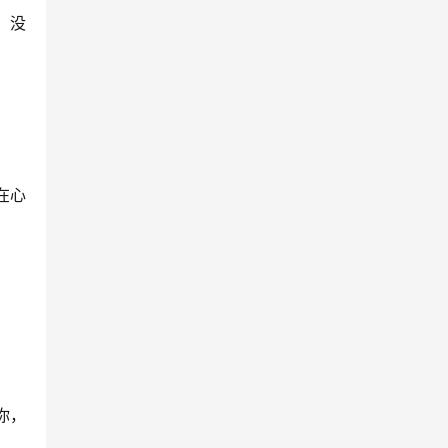
，没
在心
你，