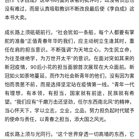
没有难过，而是认真吸取教训不断改良最后使《李自成》这
本书大卖。
成长路上须砥砺前行。“社会犹如一条船，每个人都要有掌
舵的准备”正值青春年华的我们，应主动树立生逢其时，重
任在肩的担当意识。不断强调“为天地立心，为生民立命，
为往圣继绝学，为万世开太平”的意识。在面对突如其来的
新冠疫情，90后小花的担当面貌首次展现在大众面前。新
冠如火如荼地蔓延，而作为社会新青年的他们，没有因为害
怕而畏葸不前，而是选择坚定站在疫情第一线。“青年一代
有理想，有本领，有担当，国家就有前途，民族就有希
望。”我们应有“千磨万击还坚劲，任尔东西南北风”的精神，
当心怀天下，学以立志，立业，立品，努力担负起时代赋予
的使命与责任，以青春之担当，添大国之风光。
成长路上须与光同行。“这个世界穿透一切高墙的东西，它