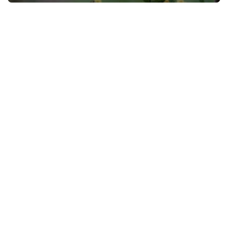
网
络
热
词
电
影
台
词
其
他
词
语