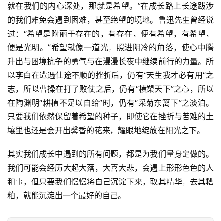
就在我们的内心深处，那就是希望。”在成长路上长途跋涉
的我们难免会遇到困难，甚至绝望的境地。鲁迅先生曾经说
过：“希望是附丽于存在的，有存在，便有希望，有希望，
便是光明。”希望就像一道光，照进阴冷的角落，使心中腾
升出与困境抗争的勇气与在漫漫长夜中继续前行的力量。所
以李白在遭遇仕途不顺的挫折后，仍有“天生我才必有用”之
志，所以曹操在打了败仗之后，仍有“横槊天下”之心，所以
在陶渊明“耕植不足以自给”时，仍有“采菊东篱下”之淡泊。
只要我们依然保留着希望的种子，即使它在挫折与苦难的土
壤里也还是会开出馨香的花来，耀眼地绽放在阳光之下。
其实我们成长中遇到的所有问题，都是为我们量身定做的。
首
我们可能会经历大起大落，大喜大悲，会遇上形形色色的人
页
和事，但只要我们慢慢将自己沉淀下来，取其精华，去其糟
粕，就能沉淀出一个最好的自己。
好
词