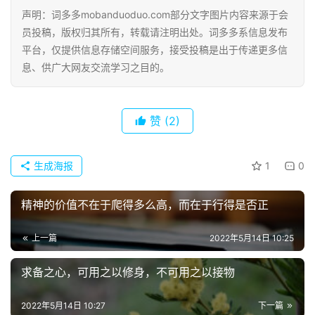
好
声明：词多多mobanduoduo.com部分文字图片内容来源于会
句
员投稿，版权归其所有，转载请注明出处。词多多系信息发布
平台，仅提供信息存储空间服务，接受投稿是出于传递更多信
经
息、供广大网友交流学习之目的。
典
歌
词
赞
(2)
古
生成海报
1
0
今
诗
词
精神的价值不在于爬得多么高，而在于行得是否正
常
上一篇
2022年5月14日 10:25
登录
注册
用
求备之心，可用之以修身，不可用之以接物
贺
词
2022年5月14日 10:27
下一篇