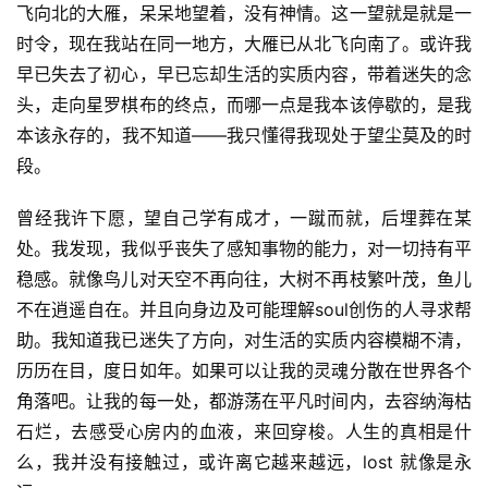
飞向北的大雁，呆呆地望着，没有神情。这一望就是就是一
时令，现在我站在同一地方，大雁已从北飞向南了。或许我
早已失去了初心，早已忘却生活的实质内容，带着迷失的念
头，走向星罗棋布的终点，而哪一点是我本该停歇的，是我
本该永存的，我不知道——我只懂得我现处于望尘莫及的时
段。
曾经我许下愿，望自己学有成才，一蹴而就，后埋葬在某
处。我发现，我似乎丧失了感知事物的能力，对一切持有平
稳感。就像鸟儿对天空不再向往，大树不再枝繁叶茂，鱼儿
不在逍遥自在。并且向身边及可能理解soul创伤的人寻求帮
助。我知道我已迷失了方向，对生活的实质内容模糊不清，
历历在目，度日如年。如果可以让我的灵魂分散在世界各个
角落吧。让我的每一处，都游荡在平凡时间内，去容纳海枯
石烂，去感受心房内的血液，来回穿梭。人生的真相是什
么，我并没有接触过，或许离它越来越远，lost 就像是永