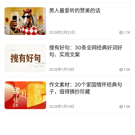
男人最爱听的赞美的话
电
影
台
2026年2月23日
1.7K
词
搜有好句：30条全网经典好词好
其
句、实用文案
他
词
2026年1月19日
1.5K
语
作文素材：20个家国情怀经典句
子，值得摘抄珍藏
2026年1月19日
1.6K