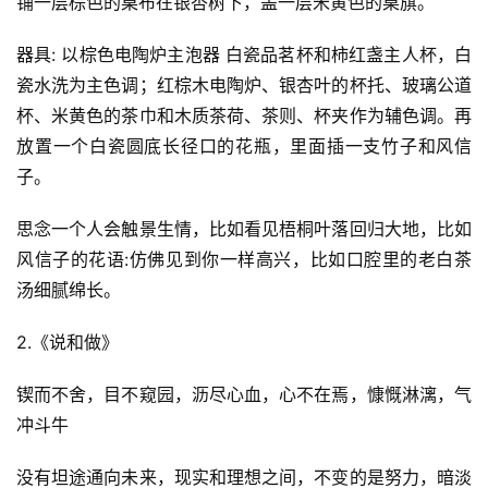
铺一层棕色的桌布在银杏树下，盖一层米黄色的桌旗。
器具: 以棕色电陶炉主泡器 白瓷品茗杯和柿红盏主人杯，白
瓷水洗为主色调；红棕木电陶炉、银杏叶的杯托、玻璃公道
杯、米黄色的茶巾和木质茶荷、茶则、杯夹作为辅色调。再
放置一个白瓷圆底长径口的花瓶，里面插一支竹子和风信
子。
思念一个人会触景生情，比如看见梧桐叶落回归大地，比如
风信子的花语:仿佛见到你一样高兴，比如口腔里的老白茶
汤细腻绵长。
2.《说和做》
锲而不舍，目不窥园，沥尽心血，心不在焉，慷慨淋漓，气
冲斗牛
没有坦途通向未来，现实和理想之间，不变的是努力，暗淡