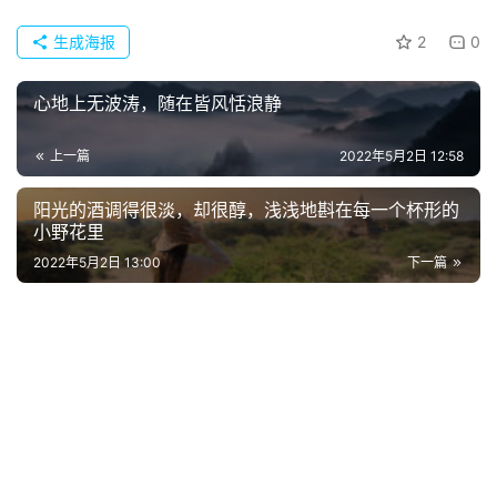
生成海报
2
0
心地上无波涛，随在皆风恬浪静
上一篇
2022年5月2日 12:58
阳光的酒调得很淡，却很醇，浅浅地斟在每一个杯形的
小野花里
首
2022年5月2日 13:00
下一篇
页
好
词
好
句
经