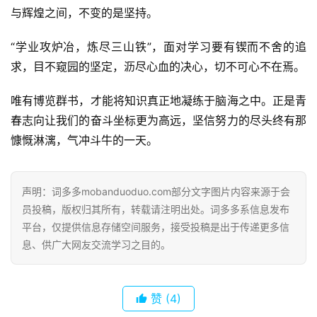
与辉煌之间，不变的是坚持。
“学业攻炉冶，炼尽三山铁”，面对学习要有锲而不舍的追
求，目不窥园的坚定，沥尽心血的决心，切不可心不在焉。
唯有博览群书，才能将知识真正地凝练于脑海之中。正是青
春志向让我们的奋斗坐标更为高远，坚信努力的尽头终有那
慷慨淋漓，气冲斗牛的一天。
声明：词多多mobanduoduo.com部分文字图片内容来源于会
员投稿，版权归其所有，转载请注明出处。词多多系信息发布
平台，仅提供信息存储空间服务，接受投稿是出于传递更多信
息、供广大网友交流学习之目的。
赞
(4)