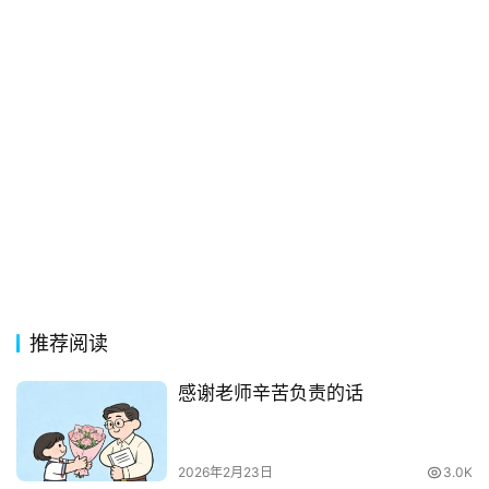
典
歌
词
古
今
诗
词
常
登录
注册
用
贺
词
推荐阅读
感谢老师辛苦负责的话
网
络
热
2026年2月23日
3.0K
词