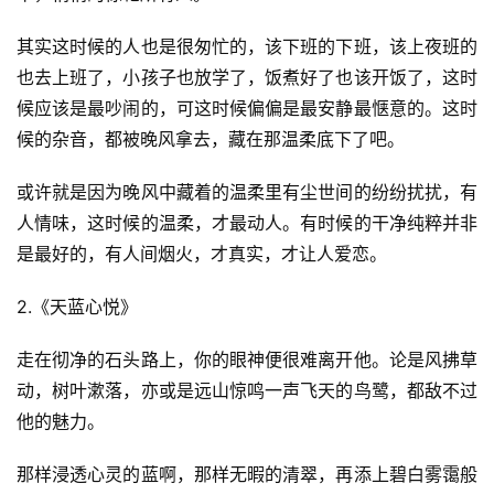
其实这时候的人也是很匆忙的，该下班的下班，该上夜班的
也去上班了，小孩子也放学了，饭煮好了也该开饭了，这时
候应该是最吵闹的，可这时候偏偏是最安静最惬意的。这时
候的杂音，都被晚风拿去，藏在那温柔底下了吧。
或许就是因为晚风中藏着的温柔里有尘世间的纷纷扰扰，有
人情味，这时候的温柔，才最动人。有时候的干净纯粹并非
是最好的，有人间烟火，才真实，才让人爱恋。
2.《天蓝心悦》
走在彻净的石头路上，你的眼神便很难离开他。论是风拂草
动，树叶漱落，亦或是远山惊鸣一声飞天的鸟鹭，都敌不过
他的魅力。
那样浸透心灵的蓝啊，那样无暇的清翠，再添上碧白雾霭般