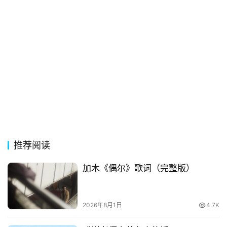
常
登录
注册
用
贺
词
网
络
热
词
电
影
推荐阅读
台
词
加木《偶尔》歌词（完整版）
其
2026年8月1日
4.7K
他
词