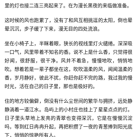
里的灯也接二连三亮起来了。在为漫长黑夜的来临做准备。
这时候的风也跑累了，没有了和风互相挑逗的太阳，倒也晕
晕沉沉，步子缓了下来，漫无目的四处流浪。
坐在小椅子上，半眯着眼，狭长的视线里灯火缱绻。深深吸
一口气，风里带着不知名的香。说不上是什么香，只觉得很
好闻，很舒服，很干净。风并不着急，慢慢地吹，悄悄地
吹。想着若是一辈子都坐在这，吹吹温柔的风，闻闻温柔的
香，岁月静好，彼此不扰，你赶你赶不完的路，我过我的慢
时光，活在自己的日子里，那也是极好的。
住的地方较偏僻，倒没有什么尘世间的繁华与拥挤，远处静
静淌着一道江水。岛屿上的小村庄也挂上了星星点点的灯。
日子里头草地上发亮的青翠也变得深沉，它是在慢慢沉淀
吗，等到红日冉冉升起，再把积攒了一夜的青葱捧到阳光底
下，悄悄的惊艳所有人。