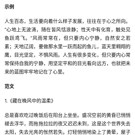
示例
人生百态，生活要向着什么样子发展，往往在于心之所向。
“心地上无波涛，随在皆风恬浪静；性天中有化育，触处见
鱼跃鸢飞。”风雨常常在，但只要内心宁静，自然安之若
素；天地辽阔，要做那水里一跃而起的鱼儿，蓝天里翱翔的
鹰，目光坚定，不惧风雨。人生有很多变化，但只要内心常
常保持自我的宁静，用坚定平和的目光看向远方，也就把未
来的蓝图牢牢地记在了心里。
范文
1.《藏在晚风中的温柔》
总是喜欢吃过晚饭后在阳台上坐坐。盛况空前的黄昏已悄悄
褪去浮华，而拖拖拉拉的夜又迟迟未到，这是这个世界失去
太阳，失去光亮的怅然若失。灯轻悄悄地染上了黄晕，屋子