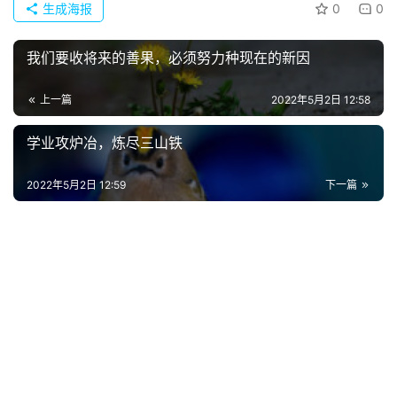
生成海报
0
0
页
我们要收将来的善果，必须努力种现在的新因
好
词
上一篇
2022年5月2日 12:58
好
句
学业攻炉冶，炼尽三山铁
经
2022年5月2日 12:59
下一篇
典
歌
词
古
今
诗
词