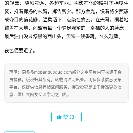
的轻云，随风竞逐，各趋东西。树影在他的映衬下摇曳生
姿，抖着挥扬的枝臂，挥告残夕。那方金光，慢着将夕照簇
成夺目的菊花瓣，温柔洒下，点染在悠云，在天幕，阔着地
铺盖在大地，闪耀着每一个驻足观望的，幸福的人的脸庞，
最后独自没过漆黑的西山头，但留一缕香魂，久久凝望。
夜色便要近了。
声明：词多多mobanduoduo.com部分文字图片内容来源于会
员投稿，版权归其所有，转载请注明出处。词多多系信息发布
平台，仅提供信息存储空间服务，接受投稿是出于传递更多信
息、供广大网友交流学习之目的。
赞
(3)
首