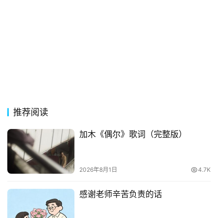
词
古
今
诗
词
常
登录
注册
用
推荐阅读
贺
词
加木《偶尔》歌词（完整版）
网
络
2026年8月1日
4.7K
热
词
感谢老师辛苦负责的话