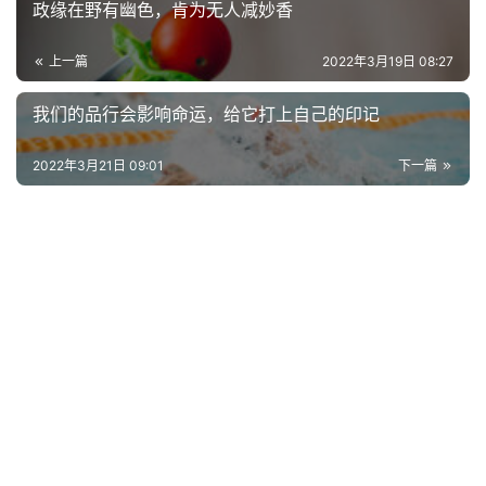
政缘在野有幽色，肯为无人减妙香
上一篇
2022年3月19日 08:27
我们的品行会影响命运，给它打上自己的印记
2022年3月21日 09:01
下一篇
首
页
好
词
好
句
经
典
歌