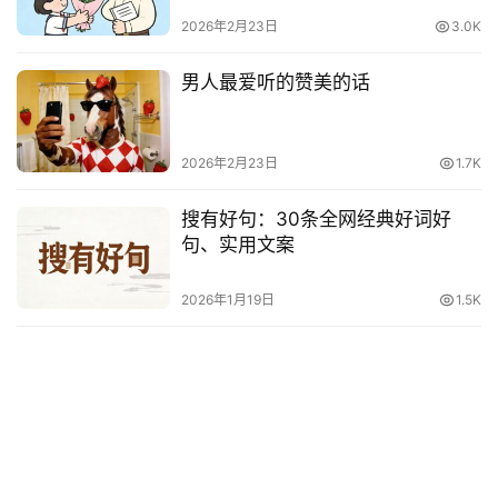
电
2026年2月23日
3.0K
影
台
男人最爱听的赞美的话
词
其
2026年2月23日
1.7K
他
词
搜有好句：30条全网经典好词好
语
句、实用文案
2026年1月19日
1.5K