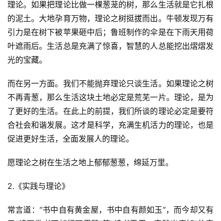
理论。如果把理论比做一棵葱茏的树，那么生活就是它扎根
的泥土。大地孕育万物，理论之树挺拔而出。牛顿发现万有
引力是在树下被苹果砸中后；鲁班制作的伞是在下雨天用荷
叶遮雨后。生活总是充满了惊喜，智慧的人总能挖出熠熠发
光的宝藏。
而在另一方面。我们不能抛弃理论只谈生活。如果理论之树
不再青葱，那么生活这块土地必定是荒芜一片。理论，是为
了更好的生活。在此上的前提，我们所谈的理论必定是要符
合社会和谐发展。这才是科学，充满生机活力的理论，也是
促进更好生活，全面发展人的理论。
愿理论之树在生活之地上郁郁葱葱，绵延万里。
2.《实践与理论》
常言道：“书中自有黄金屋，书中自有颜如玉”，而今却又有