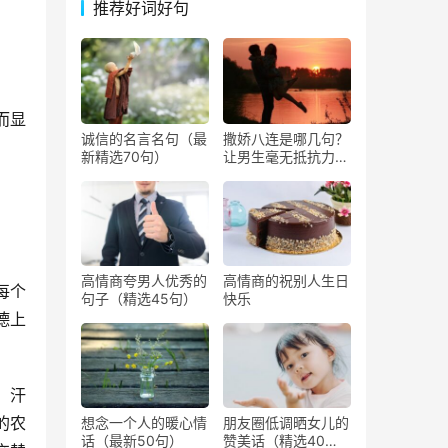
推荐好词好句
而显
诚信的名言名句（最
撒娇八连是哪几句？
新精选70句）
让男生毫无抵抗力撒
娇的话
高情商夸男人优秀的
高情商的祝别人生日
每个
句子（精选45句）
快乐
德上
，汗
的农
想念一个人的暖心情
朋友圈低调晒女儿的
话（最新50句）
赞美话（精选40