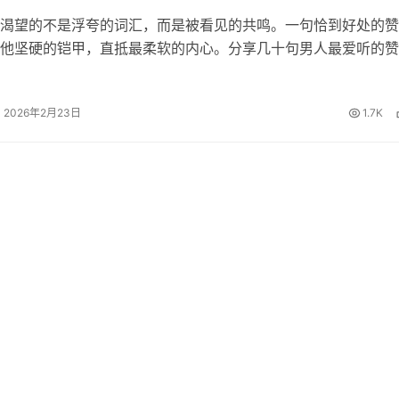
渴望的不是浮夸的词汇，而是被看见的共鸣。一句恰到好处的赞
他坚硬的铠甲，直抵最柔软的内心。分享几十句男人最爱听的赞
藏起来，你一定用得到！ 这样夸他帅 1、口水打湿数据线。老
2、你怎么这样长，长我心…
2026年2月23日
1.7K