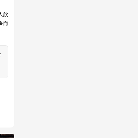
人欣
香而
受