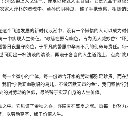
古，只消沾染上人之生气，便足以成就人生甘甜。它是先辈于昼夜
农家人淳朴的灵魂中。童孙傍阴种瓜，稚子手携壶浆，相随饷
在这个飞速发展的新时代浪潮中，没有一个懒惰的人可以成为时
统一中实现人生价值。“政缘在野有幽色，肯为无人减妙香？”环
巡警日夜坚守岗位，于平凡的警服中孕育不凡的使命与责任。每
世间沥出一杯浅淡的清茶，再浇于各自的人生道路上，点亮“敛
，每一个微小的个体，每一份饱含汗水的劳动都弥足珍贵。而在
我们“宁做沥血歌唱的鸟儿，不做沉默无声的鱼”，我们坚信“行
深处的对劳动的信仰，最终臻于实现自身的人生价值。
动之中。它见证了金秋之喜，亦隐匿在盛夏之曙。愿每一份努力
度，以劳动奠基，臻于价值人生。