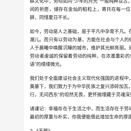
耕文化中，劳动如同“少年的月光”一般纯粹亘
间的祈愿，储存在金灿的稻粒上，寄托在每一位
耕，同惜夏日不长。
如今，劳动是人之基础，是于平凡中孕育不凡。
潮儿。而只有以劳动为基，方能在社会与个人的
人于晨曦中唤醒沉睡的城市，维护其光鲜亮丽。
劳动者虔诚的保留着劳动的纯粹，在浓墨重彩的
语”的缕缕微光。
我们处于全面建设社会主义现代化强国的进程中
奠基下，我们致力于为中华民族之复兴添砖加瓦，
行，无问西东”的坦然无畏，更怀揣埋藏于灵魂
请谨记：幸福存在于生活之中，而生活存在于劳
最初的厚重与朴实，你我便能借此增加生命的厚
2.《无题》