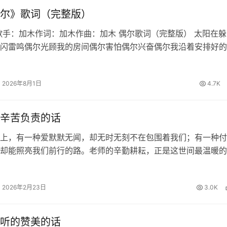
尔》歌词（完整版）
歌手：加木作词：加木作曲：加木 偶尔歌词（完整版） 太阳在躲
闪雷鸣偶尔光顾我的房间偶尔害怕偶尔兴奋偶尔我沿着安排好的
也想偏离适应最适合的生态偶尔也想迁徙偶尔家常便饭偶尔百怪
写作文到结尾发现偏题误…
2026年8月1日
4.7K
辛苦负责的话
上，有一种爱默默无闻，却无时无刻不在包围着我们；有一种付
却能照亮我们前行的路。老师的辛勤耕耘，正是这世间最温暖的
知识的甘露浇灌我们求知的心田，用责任的坚守陪伴我们度过每
的夜晚。面对这份沉甸甸的师恩…
2026年2月23日
3.0K
听的赞美的话