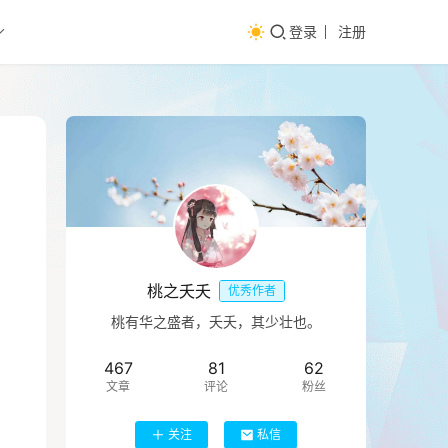
登录
注册
桃之夭夭
优秀作者
桃有华之盛者，夭夭，其少壮也。
467
81
62
文章
评论
粉丝
关注
私信