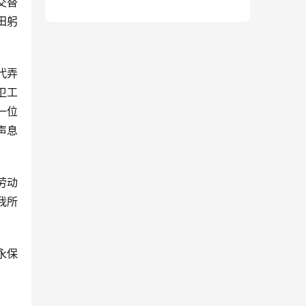
交替
句）
田躬
代弄
卫工
一位
声息
劳动
我所
永保