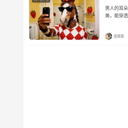
男人的耳朵
美，能穿透
的话，快收
到我触电。
壶提提