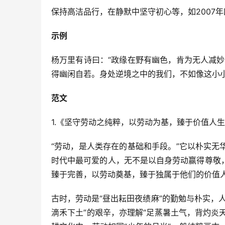
保持高洁品行，在静默中坚守初心等，如2007
示例
杨万里有诗曰：“政缘在野有幽色，肯为无人减
得幽闲自若。身处逆境之中的我们，不如像这小
范文
1.《坚守劳动之纯粹，以劳动为基，臻于价值人
“劳动，是人类存在的基础和手段。”它以朴实
时代中最可爱的人，无不是以自身劳动赢得尊敬
臻于完善，以劳动奠基，臻于独属于他们的价值
古时，劳动是“昼出耘田夜绩麻”的勤勉与朴实，
滴禾下土”的艰辛，亦理解“足蒸暑土气，背灼炎