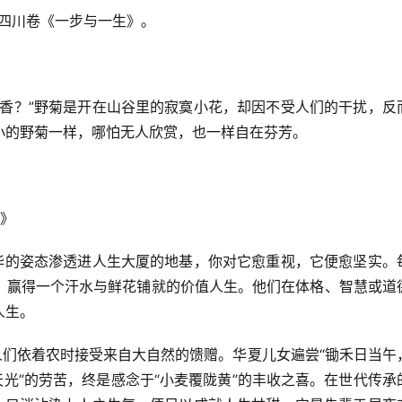
年四川卷《一步与一生》。
妙香？”野菊是开在山谷里的寂寞小花，却因不受人们的干扰，反
小的野菊一样，哪怕无人欣赏，也一样自在芬芳。
生》
无华的姿态渗透进人生大厦的地基，你对它愈重视，它便愈坚实。
，赢得一个汗水与鲜花铺就的价值人生。他们在体格、智慧或道
人生。
人们依着农时接受来自大自然的馈赠。华夏儿女遍尝“锄禾日当午
天光”的劳苦，终是感念于“小麦覆陇黄”的丰收之喜。在世代传承