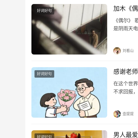
加木《偶
好词好句
《偶尔》 
是阴雨天电
迹行驶偶尔
奇偶尔像在
刘看山
感谢老师
好词好句
在这个世界
不求回报，
光。他们用
个挑灯夜读
壶提提
男人最爱
好词好句