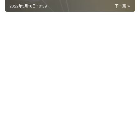
2022年5月16日 10:39
下一篇
网
络
热
词
电
影
台
词
其
他
词
语