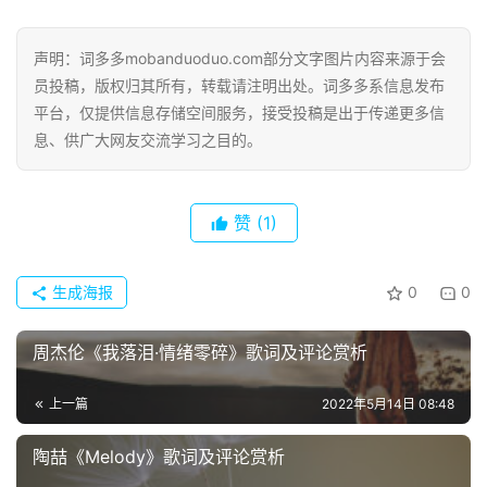
词
好
句
声明：词多多mobanduoduo.com部分文字图片内容来源于会
员投稿，版权归其所有，转载请注明出处。词多多系信息发布
经
平台，仅提供信息存储空间服务，接受投稿是出于传递更多信
典
息、供广大网友交流学习之目的。
歌
词
赞
(1)
古
今
生成海报
0
0
诗
词
周杰伦《我落泪·情绪零碎》歌词及评论赏析
常
上一篇
2022年5月14日 08:48
登录
注册
用
贺
陶喆《Melody》歌词及评论赏析
词