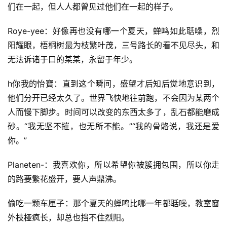
们在一起，但人人都曾见过他们在一起的样子。
Roye-yee：好像再也没有哪一个夏天，蝉鸣如此聒噪，烈
阳耀眼，梧桐树最为枝繁叶茂，三号路长的看不见尽头，和
无法诉诸于口的某某，永留于年少。
h你我的怡寶：直到这个瞬间，盛望才后知后觉地意识到，
他们分开已经太久了。世界飞快地往前跑，不会因为某两个
人而慢下脚步。时间可以改变的东西太多了，乱石都能磨成
砂。“我无坚不摧，也无所不能。”“我的骨骼说，我还是爱
你。”
Planeten-：我喜欢你，所以希望你被簇拥包围，所以你走
首
的路要繁花盛开，要人声鼎沸。
页
偷吃一颗车厘子：那个夏天的蝉鸣比哪一年都聒噪，教室窗
好
外枝桠疯长，却总也挡不住烈阳。