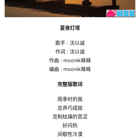
夏夜灯塔
歌手 : 沈以诚
作词 : 沈以诚
作曲 : moonik蛛蛛
编曲 : moonik蛛蛛
完整版歌词
雨季时的我
总弄巧成拙
克制枯燥的苦涩
好闷热
间歇性冷漠