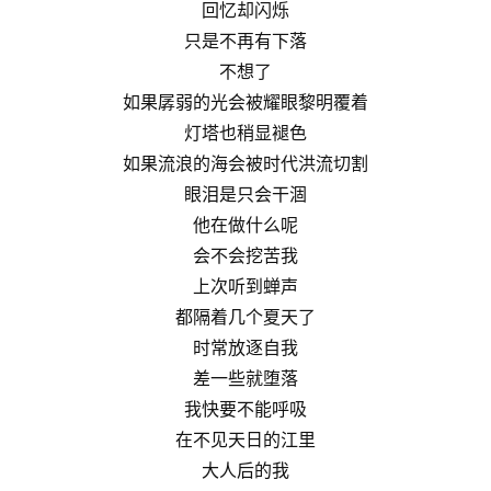
回忆却闪烁
只是不再有下落
不想了
如果孱弱的光会被耀眼黎明覆着
灯塔也稍显褪色
如果流浪的海会被时代洪流切割
眼泪是只会干涸
他在做什么呢
会不会挖苦我
上次听到蝉声
都隔着几个夏天了
时常放逐自我
差一些就堕落
我快要不能呼吸
在不见天日的江里
大人后的我