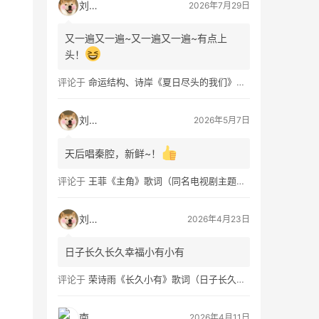
刘看山
2026年7月29日
又一遍又一遍~又一遍又一遍~有点上
头！
评论于
命运结构、诗岸《夏日尽头的我们》歌词及钢琴谱免费获取
刘看山
2026年5月7日
天后唱秦腔，新鲜~！
评论于
王菲《主角》歌词（同名电视剧主题曲）
刘看山
2026年4月23日
日子长久长久幸福小有小有
评论于
荣诗雨《长久小有》歌词（日子长久幸福小有）
南穑
2026年4月11日