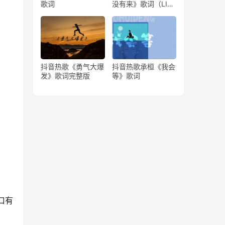
歌词
没有来》歌词（LIVE
版）
抖音热歌《勇气大爆
抖音热歌承桓《我会
发》歌词完整版
等》歌词
口有