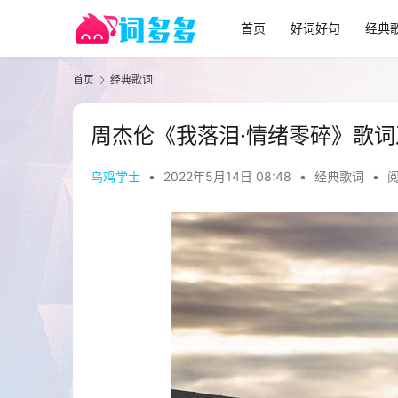
首页
好词好句
经典
首页
经典歌词
周杰伦《我落泪·情绪零碎》歌
乌鸡学士
•
2022年5月14日 08:48
•
经典歌词
•
阅