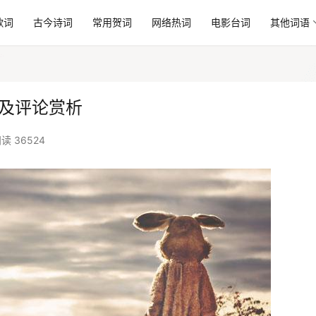
歌词
古今诗词
常用贺词
网络热词
电影台词
其他词语
词及评论赏析
读 36524