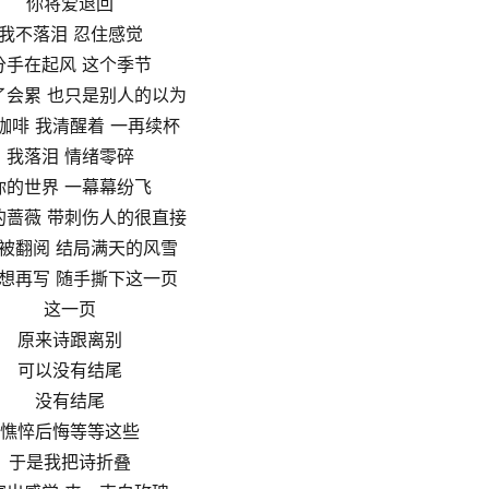
你将爱退回
我不落泪 忍住感觉
分手在起风 这个季节
了会累 也只是别人的以为
咖啡 我清醒着 一再续杯
我落泪 情绪零碎
你的世界 一幕幕纷飞
的蔷薇 带刺伤人的很直接
被翻阅 结局满天的风雪
想再写 随手撕下这一页
这一页
原来诗跟离别
可以没有结尾
没有结尾
憔悴后悔等等这些
于是我把诗折叠