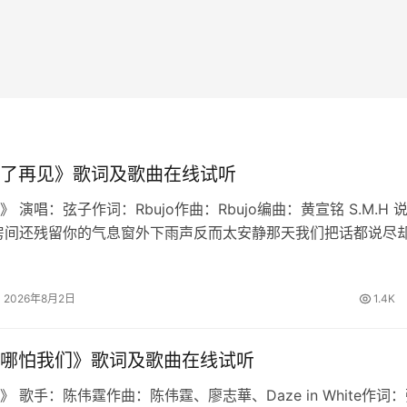
了再见》歌词及歌曲在线试听
 演唱：弦子作词：Rbujo作曲：Rbujo编曲：黄宣铭 S.M.H 
房间还残留你的气息窗外下雨声反而太安静那天我们把话都说尽
慢想起我学会不再问原因也删掉所有讯息原来最难的不是分离是
铭心说…
2026年8月2日
1.4K
哪怕我们》歌词及歌曲在线试听
 歌手：陈伟霆作曲：陈伟霆、廖志華、Daze in White作词