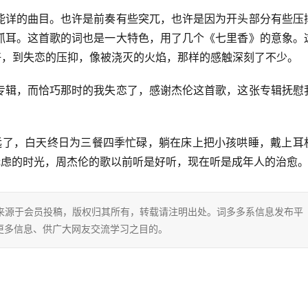
能详的曲目。也许是前奏有些突兀，也许是因为开头部分有些压
抓耳。这首歌的词也是一大特色，用了几个《七里香》的意象。
好，到失恋的压抑，像被浇灭的火焰，那样的感触深刻了不少。
专辑，而恰巧那时的我失恋了，感谢杰伦这首歌，这张专辑抚慰
也走远了，白天终日为三餐四季忙碌，躺在床上把小孩哄睡，戴上耳
无虑的时光，周杰伦的歌以前听是好听，现在听是成年人的治愈
片内容来源于会员投稿，版权归其所有，转载请注明出处。词多多系信息发布平
更多信息、供广大网友交流学习之目的。