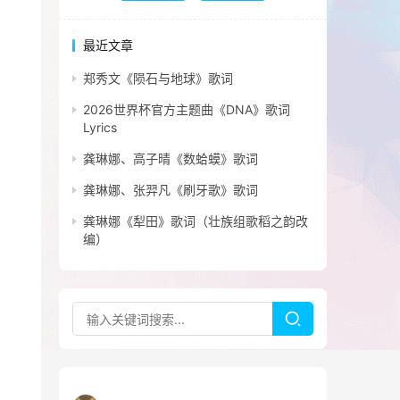
最近文章
郑秀文《陨石与地球》歌词
2026世界杯官方主题曲《DNA》歌词
Lyrics
龚琳娜、高子晴《数蛤蟆》歌词
龚琳娜、张羿凡《刷牙歌》歌词
龚琳娜《犁田》歌词（壮族组歌稻之韵改
编）