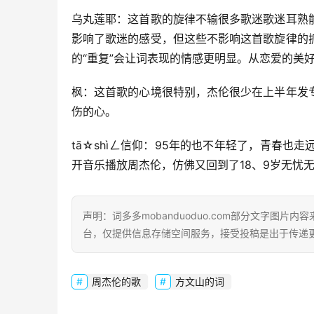
乌丸莲耶：这首歌的旋律不输很多歌迷歌迷耳熟
影响了歌迷的感受，但这些不影响这首歌旋律的
的“重复”会让词表现的情感更明显。从恋爱的美
枫：这首歌的心境很特别，杰伦很少在上半年发
伤的心。
tā☆shìㄥ信仰：95年的也不年轻了，青春
开音乐播放周杰伦，仿佛又回到了18、9岁无忧
声明：词多多mobanduoduo.com部分文字图
台，仅提供信息存储空间服务，接受投稿是出于传递
周杰伦的歌
方文山的词