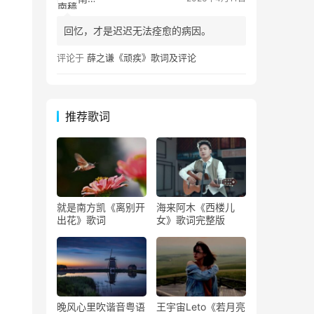
回忆，才是迟迟无法痊愈的病因。
评论于
薛之谦《顽疾》歌词及评论
推荐歌词
就是南方凯《离别开
海来阿木《西楼儿
出花》歌词
女》歌词完整版
晚风心里吹谐音粤语
王宇宙Leto《若月亮