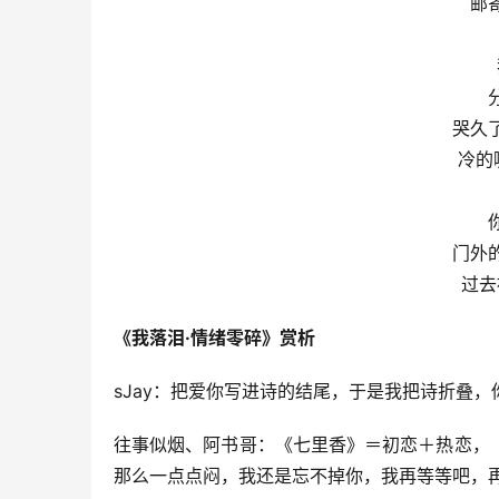
邮
哭久
冷的
门外
过去
《我落泪·情绪零碎》赏析
sJay：把爱你写进诗的结尾，于是我把诗折叠，
往事似烟、阿书哥：《七里香》＝初恋＋热恋，
那么一点点闷，我还是忘不掉你，我再等等吧，