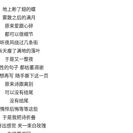
地上断了翅的蝶
雾散之后的满月
原来爱跟心碎
都可以很细节
听夜风绕过几条街
秋天瘦了满地的落叶
于是又一整夜
性的句子 都枯萎凋谢
想再写 随手撕下这一页
原来诗跟离别
可以没有结尾
没有结尾
憔悴后悔等等这些
于是我把诗折叠
寄出感觉 夹一束白玫瑰