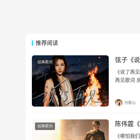
推荐阅读
弦子《说
经典歌词
《说了再见》
再见歌词 
每个夜里慢
惯如此刻骨
刘看山
陈伟霆《
经典歌词
《哪怕我们》