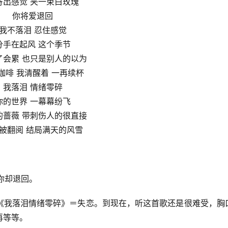
寄出感觉 夹一束白玫瑰
你将爱退回
我不落泪 忍住感觉
分手在起风 这个季节
了会累 也只是别人的以为
咖啡 我清醒着 一再续杯
我落泪 情绪零碎
你的世界 一幕幕纷飞
的蔷薇 带刺伤人的很直接
被翻阅 结局满天的风雪
你却退回。
《我落泪情绪零碎》＝失恋。到现在，听这首歌还是很难受，胸
再等等。