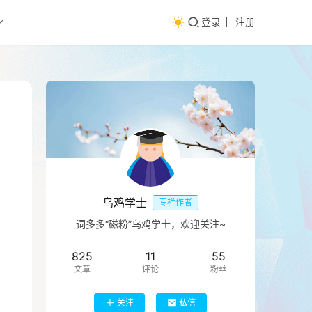
登录
注册
乌鸡学士
专栏作者
词多多“磁粉”乌鸡学士，欢迎关注~
825
11
55
文章
评论
粉丝
关注
私信