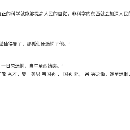
“真正的科学就能够提高人民的自觉，非科学的东西就会加深人民
狐仙得罪了，那狐仙便迷惘了他。”
，一日忽迷惘，自午至酉始瘥。”
子敬 秀才，嬖一美男 韦国秀 ， 国秀 死， 吕 哭之慟，遂至迷惘