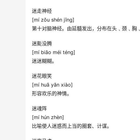
迷走神经
[mí zǒu shén jīng]
第十对脑神经。由延髓发出，分布在头﹑颈﹑胸
迷颩没腾
[mí biāo méi téng]
迷迷糊糊。
迷花眼笑
[mí huā yǎn xiào]
形容欢乐的神情。
迷魂阵
[mí hún zhèn]
比喻使人迷惑而上当的圈套、计谋。