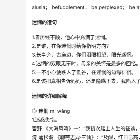
alusia； befuddlement； be perplexed； be at
迷惘的造句
1.曾历经不顺，他心中充满了迷惘。
2.是谁，在你迷惘时给你指明方向？
3.长亭旁，古道边，你们泪眼相望，眼光迷惘。
4.迷惘的双眼无辜时，母亲的关怀是最多的回忆
5.一不小心便跌入了低谷，在迷惘的边缘徘徊。
6.是该把真相告诉妈妈，还是隐瞒下去，我陷入
迷惘的详细解释
◎ 迷惘 mí wǎng
1.迷惑失措。
碧野 《大海风涛》一：“我初次踏上人生的征途
清 蒲松龄 《聊斋志异·三仙》：“及醒，红日