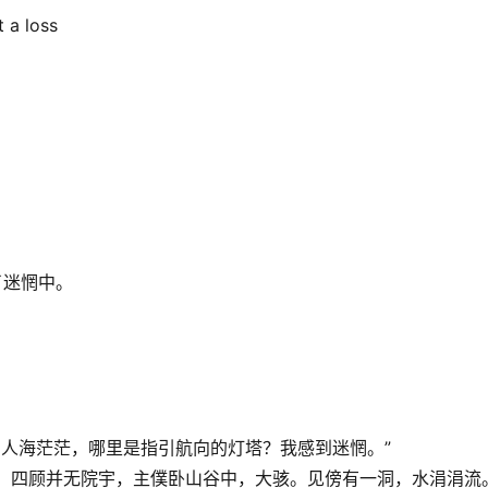
 a loss
。
了迷惘中。
，人海茫茫，哪里是指引航向的灯塔？我感到迷惘。”
已高，四顾并无院宇，主僕卧山谷中，大骇。见傍有一洞，水涓涓流