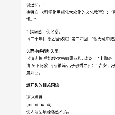
讶迷惘。”
徐特立 《科学化民族化大众化的文化教育》：
惘。”
2.指蛊惑，使迷惑。
《二十年目睹之怪现状》第二四回：“他无意中把
3.谓神经错乱失常。
《清史稿·后妃传·太宗敏惠恭和元妃》：“上慟甚
清 吴下阿蒙 《断袖篇·吕子敬秀才》：“ 吉安 吕
游弃业。”
迷开头的相关词语
迷迷糊糊
[mí mí hu hū]
使人混乱烦躁迷惑不清。