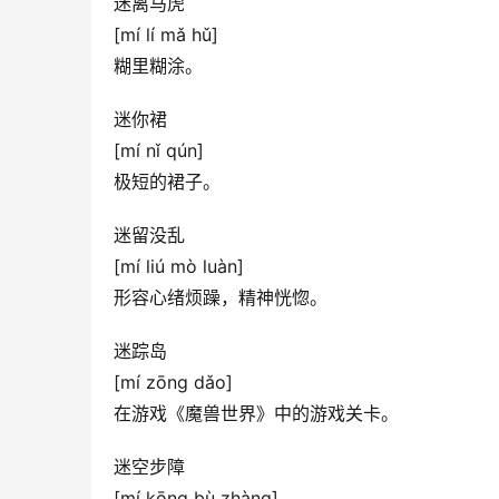
迷离马虎
[mí lí mǎ hǔ]
糊里糊涂。
迷你裙
[mí nǐ qún]
极短的裙子。
迷留没乱
[mí liú mò luàn]
形容心绪烦躁，精神恍惚。
迷踪岛
[mí zōng dǎo]
在游戏《魔兽世界》中的游戏关卡。
迷空步障
[mí kōng bù zhàng]