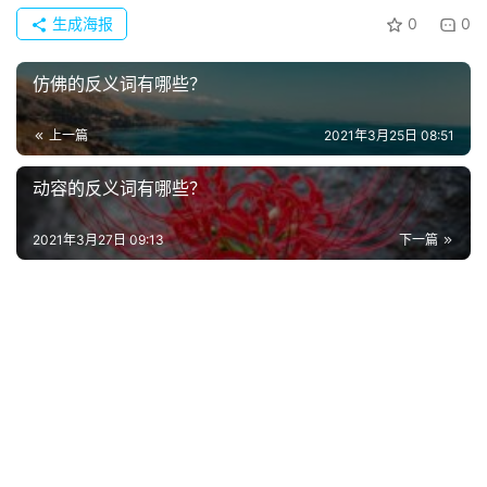
生成海报
0
0
电
影
仿佛的反义词有哪些？
台
词
上一篇
2021年3月25日 08:51
其
动容的反义词有哪些？
他
词
2021年3月27日 09:13
下一篇
语