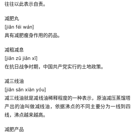
往往以此表示自责。
减肥丸
[jiǎn féi wán]
具有减肥瘦身作用的药品。
减租减息
[jiǎn zū jiǎn xī]
在抗日战争时期，中国共产党实行的土地政策。
减三线油
[jiǎn sān xiàn yóu]
减三线油就是减线油稀释程度的一种表示，原油减压蒸馏塔
产出的油叫做减线油，依据沸点的不同主要分为一线到四
线，沸点越来越高。
减肥产品