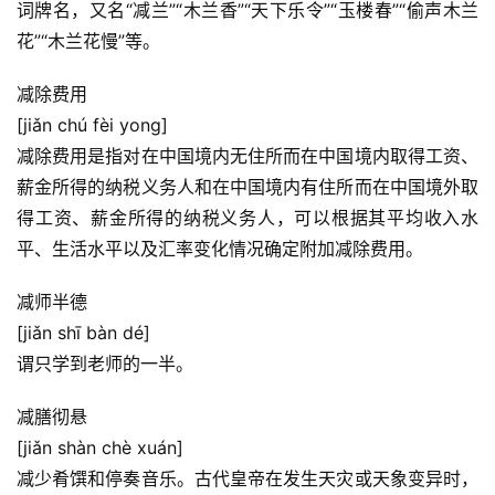
词牌名，又名“减兰”“木兰香”“天下乐令”“玉楼春”“偷声木兰
花”“木兰花慢”等。
减除费用
[jiǎn chú fèi yong]
减除费用是指对在中国境内无住所而在中国境内取得工资、
薪金所得的纳税义务人和在中国境内有住所而在中国境外取
得工资、薪金所得的纳税义务人，可以根据其平均收入水
平、生活水平以及汇率变化情况确定附加减除费用。
减师半德
[jiǎn shī bàn dé]
谓只学到老师的一半。
减膳彻悬
[jiǎn shàn chè xuán]
减少肴馔和停奏音乐。古代皇帝在发生天灾或天象变异时，