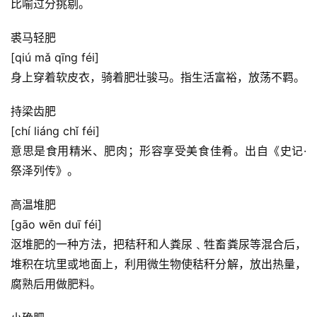
比喻过分挑剔。
裘马轻肥
[qiú mǎ qīng féi]
身上穿着软皮衣，骑着肥壮骏马。指生活富裕，放荡不羁。
持梁齿肥
[chí liáng chǐ féi]
意思是食用精米、肥肉；形容享受美食佳肴。出自《史记·
祭泽列传》。
高温堆肥
[gāo wēn duī féi]
沤堆肥的一种方法，把秸秆和人粪尿﹑牲畜粪尿等混合后，
堆积在坑里或地面上，利用微生物使秸秆分解，放出热量，
腐熟后用做肥料。