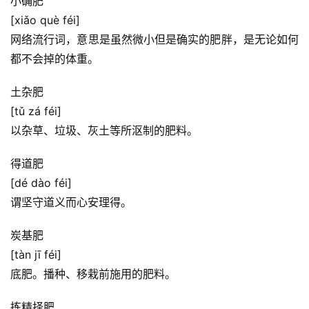
小确肥
[xiǎo què féi]
网络流行词，意思是虽然微小但是确实的肥胖，是无论如何
都不会掉的体重。
土杂肥
[tǔ zá féi]
以杂草、垃圾、灰土等所沤制的肥料。
首
得道肥
页
[dé dào féi]
谓坚守道义而心安理得。
好
词
炭基肥
好
[tàn jī féi]
句
底肥。播种、移栽前施用的肥料。
经
拣精择肥