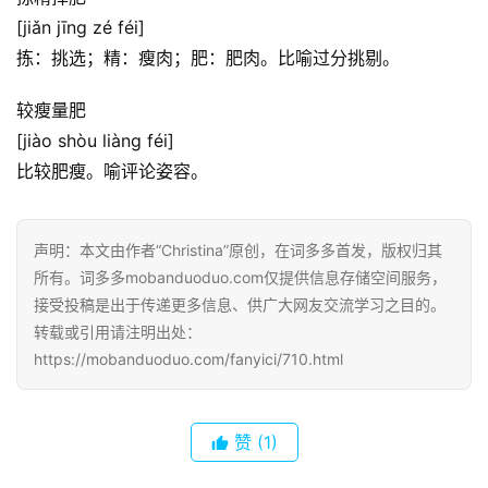
典
[jiǎn jīng zé féi]
歌
词
拣：挑选；精：瘦肉；肥：肥肉。比喻过分挑剔。
较瘦量肥
古
[jiào shòu liàng féi]
今
诗
比较肥瘦。喻评论姿容。
词
声明：本文由作者“Christina”原创，在词多多首发，版权归其
常
登录
注册
所有。词多多mobanduoduo.com仅提供信息存储空间服务，
用
接受投稿是出于传递更多信息、供广大网友交流学习之目的。
贺
词
转载或引用请注明出处：
https://mobanduoduo.com/fanyici/710.html
网
络
赞
(1)
热
词