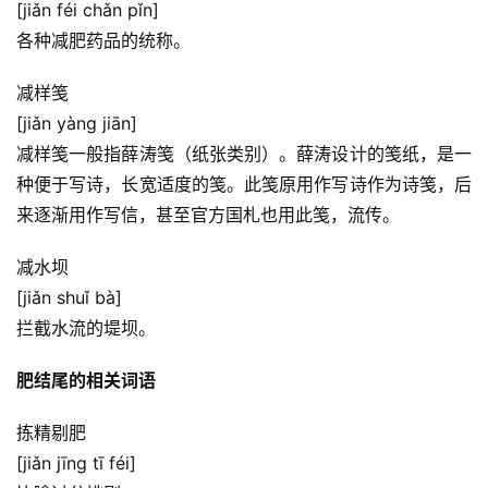
[jiǎn féi chǎn pǐn]
各种减肥药品的统称。
减样笺
[jiǎn yàng jiān]
减样笺一般指薛涛笺（纸张类别）。薛涛设计的笺纸，是一
种便于写诗，长宽适度的笺。此笺原用作写诗作为诗笺，后
来逐渐用作写信，甚至官方国札也用此笺，流传。
减水坝
[jiǎn shuǐ bà]
拦截水流的堤坝。
肥结尾的相关词语
拣精剔肥
[jiǎn jīng tī féi]