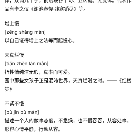
体，双调九十字，前后段各十句、五仄韵。无变体。代表作
品有李之仪《谢池春慢·残寒销尽》等。
增上慢
[zēng shàng màn]
以自己证得增上之法等而起慢心。
天真烂慢
[tiān zhēn làn màn]
指性情纯洁无瑕，真率而可爱。
园中那些女孩子正是混沌世界，天真烂漫之时。——《红楼
梦》
不紧不慢
[bù jǐn bù màn]
描述一个人的做事态度，不急燥，也不慢吞吞，从容处事。
形容心情平静，行动从容。