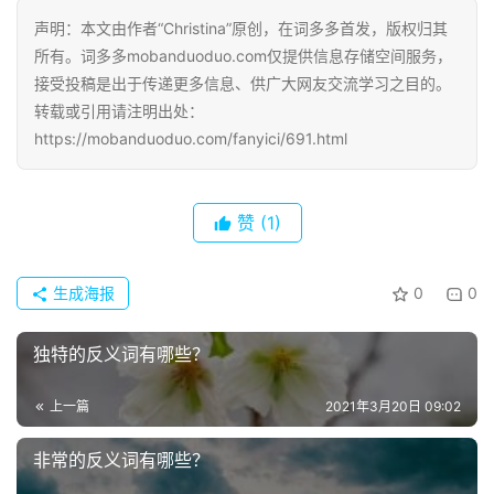
好
声明：本文由作者“Christina”原创，在词多多首发，版权归其
句
所有。词多多mobanduoduo.com仅提供信息存储空间服务，
接受投稿是出于传递更多信息、供广大网友交流学习之目的。
经
转载或引用请注明出处：
典
https://mobanduoduo.com/fanyici/691.html
歌
词
赞
(1)
古
今
生成海报
0
0
诗
词
独特的反义词有哪些？
常
上一篇
2021年3月20日 09:02
登录
注册
用
贺
非常的反义词有哪些？
词