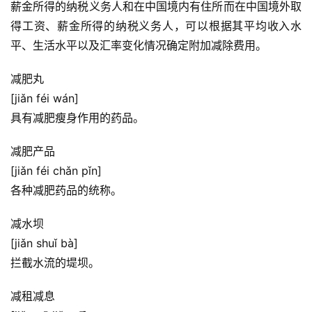
薪金所得的纳税义务人和在中国境内有住所而在中国境外取
得工资、薪金所得的纳税义务人，可以根据其平均收入水
平、生活水平以及汇率变化情况确定附加减除费用。
减肥丸
[jiǎn féi wán]
具有减肥瘦身作用的药品。
减肥产品
[jiǎn féi chǎn pǐn]
各种减肥药品的统称。
减水坝
[jiǎn shuǐ bà]
拦截水流的堤坝。
减租减息