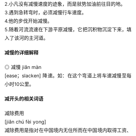
2.小凡没有减慢速度的迹象，而是就势加油前往目的地。
3.遇到急转弯时，必须减慢行车速度。
4.他的步伐开始减慢。
5.随着河流流速在下游平原减慢，它把沉积物沉淀下来，填
入了该河的主河道。
减慢的详细解释
◎ 减慢 jiǎn màn
[ease；slacken] 降速。如：在这个弯道上将车速减慢至每
小时10公里。
减开头的相关词语
减除费用
[jiǎn chú fèi yong]
减除费用是指对在中国境内无住所而在中国境内取得工资、