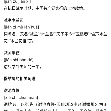
[jiǎn zū jiǎn xī]
在抗日战争时期，中国共产党实行的土地政策。
减字木兰花
[jiǎn zì mù lán huā]
词牌名，又名“减兰”“木兰香”“天下乐令”“玉楼春”“偷声木兰
花”“木兰花慢”等。
减师半德
[jiǎn shī bàn dé]
谓只学到老师的一半。
慢结尾的相关词语
谢池春慢
[xiè chí chūn màn]
词牌名。以张先《谢池春慢·玉仙观道中逢谢媚卿》为正