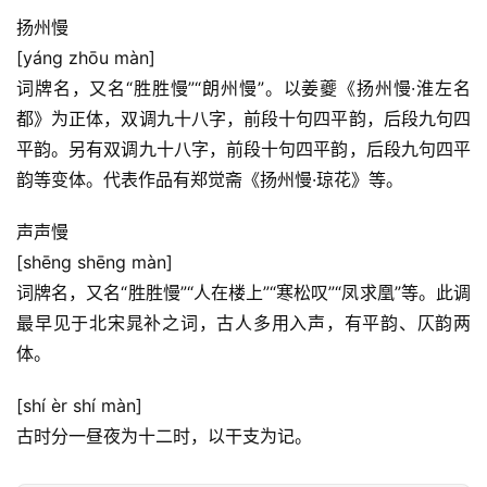
扬州慢
[yáng zhōu màn]
词牌名，又名“胜胜慢”“朗州慢”。以姜夔《扬州慢·淮左名
都》为正体，双调九十八字，前段十句四平韵，后段九句四
平韵。另有双调九十八字，前段十句四平韵，后段九句四平
韵等变体。代表作品有郑觉斋《扬州慢·琼花》等。
声声慢
[shēng shēng màn]
词牌名，又名“胜胜慢”“人在楼上”“寒松叹”“凤求凰”等。此调
最早见于北宋晁补之词，古人多用入声，有平韵、仄韵两
体。
首
页
[shí èr shí màn]
古时分一昼夜为十二时，以干支为记。
好
词