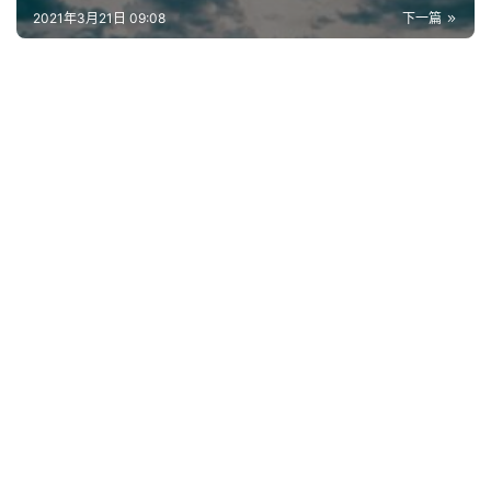
2021年3月21日 09:08
下一篇
网
络
热
词
电
影
台
词
其
他
词
语