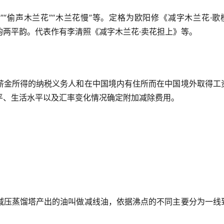
春”“偷声木兰花”“木兰花慢”等。定格为欧阳修《减字木兰花·歌
韵两平韵。代表作有李清照《减字木兰花·卖花担上》等。
薪金所得的纳税义务人和在中国境内有住所而在中国境外取得工
平、生活水平以及汇率变化情况确定附加减除费用。
减压蒸馏塔产出的油叫做减线油，依据沸点的不同主要分为一线