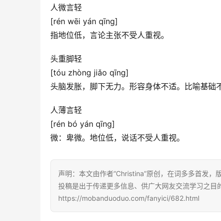
人微言轻
[rén wēi yán qīng]
指地位低，言论主张不受人重视。
头重脚轻
[tóu zhòng jiǎo qīng]
头脑发胀，脚下无力。形容身体不适。比喻基础
人薄言轻
[rén bó yán qīng]
微：卑微。地位低，说话不受人重视。
声明：本文由作者“Christina”原创，在词多多首发
投稿是出于传递更多信息、供广大网友交流学习之目
https://mobanduoduo.com/fanyici/682.html