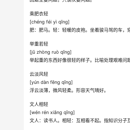
乘肥衣轻
[chéng féi yì qīng]
肥：肥马。轻：轻暖的皮袍。坐着骏马驾的车，
举重若轻
[jǔ zhòng ruò qīng]
举起重的东西好像很轻的样子。比喻处理艰难问
云淡风轻
[yún dàn fēng qīng]
浮云淡薄，微风轻柔。形容天气晴好。
文人相轻
[wén rén xiāng qīng]
文人：读书人。相轻：互相看不起。指知识分子