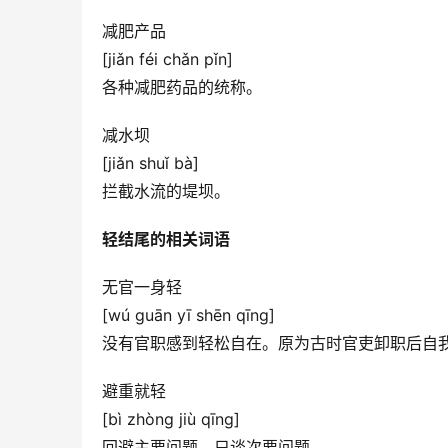
减肥产品
[jiǎn féi chǎn pǐn]
各种减肥药品的统称。
减水坝
[jiǎn shuǐ bà]
拦截水流的堤坝。
轻结尾的相关词语
无官一身轻
[wú guān yī shēn qīng]
没有官职感到轻松自在。原为古时官吏卸职后自
避重就轻
[bì zhòng jiù qīng]
回避主要问题，只谈次要问题。