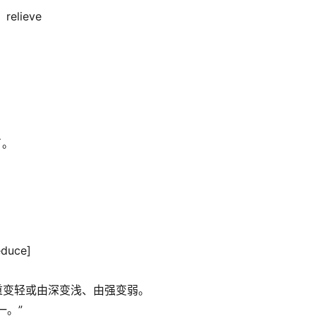
 relieve
。
了。
educe]
重变轻或由深变浅、由强变弱。
一。”