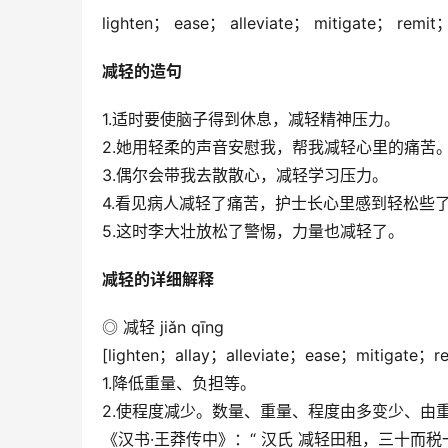
lighten； ease； alleviate； mitigate； remit；
减轻的造句
1.适时要使脑子得到休息，减轻精神压力。
2.她用轻柔的声音安慰我，帮我减轻心里的痛苦
3.偶尔会带我去散散心，减轻学习压力。
4.看见病人减轻了痛苦，护士长心里感到轻松些
5.这时李大壮放松了警惕，力量也减轻了。
减轻的详细解释
◎ 减轻 jiǎn qīng
[lighten；allay；alleviate；ease；mitigate；r
1.降低重量、负担等。
2.使程度减少。数量、重量、程度由多变少、由
《汉书·王莽传中》：“ 汉氏 减轻田租，三十而税