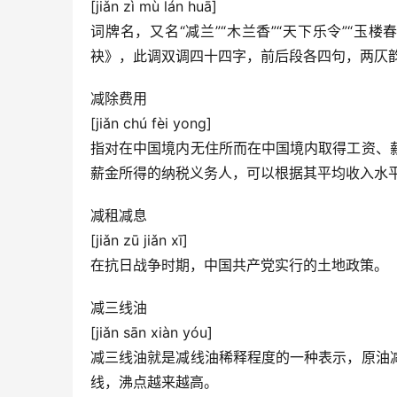
[jiǎn zì mù lán huā]
词牌名，又名“减兰”“木兰香”“天下乐令”“玉楼
袂》，此调双调四十四字，前后段各四句，两仄
减除费用
[jiǎn chú fèi yong]
指对在中国境内无住所而在中国境内取得工资、
薪金所得的纳税义务人，可以根据其平均收入水
减租减息
[jiǎn zū jiǎn xī]
在抗日战争时期，中国共产党实行的土地政策。
减三线油
[jiǎn sān xiàn yóu]
减三线油就是减线油稀释程度的一种表示，原油
线，沸点越来越高。