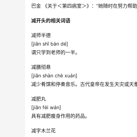
巴金 《关于＜第四病室＞》：“她随时在努力帮
减开头的相关词语
减师半德
[jiǎn shī bàn dé]
谓只学到老师的一半。
减膳彻悬
[jiǎn shàn chè xuán]
减少肴馔和停奏音乐。古代皇帝在发生天灾或天
减肥丸
[jiǎn féi wán]
具有减肥瘦身作用的药品。
减字木兰花