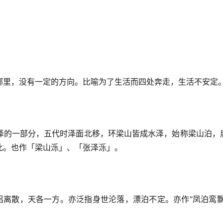
哪里，没有一定的方向。比喻为了生活而四处奔走，生活不安定
泽的一部分，五代时泽面北移，环梁山皆成水泽，始称梁山泊，
此。也作「梁山泺」、「张泽泺」。
离散，天各一方。亦泛指身世沦落，漂泊不定。亦作“凤泊鸾飘