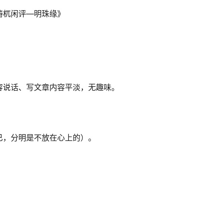
梼杌闲评—明珠缘》
容说话、写文章内容平淡，无趣味。
已，分明是不放在心上的）。