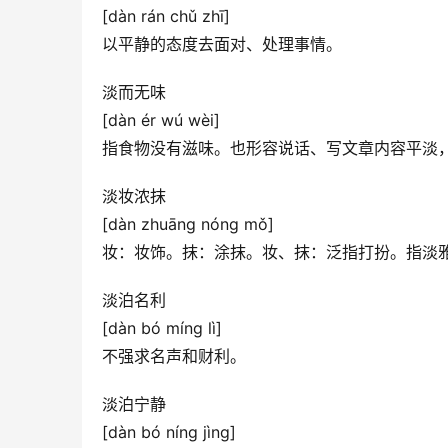
[dàn rán chǔ zhī]
以平静的态度去面对、处理事情。
淡而无味
[dàn ér wú wèi]
指食物没有滋味。也形容说话、写文章内容平淡
淡妆浓抹
[dàn zhuāng nóng mǒ]
妆：妆饰。抹：涂抹。妆、抹：泛指打扮。指淡雅
淡泊名利
[dàn bó míng lì]
不强求名声和财利。
淡泊宁静
[dàn bó níng jìng]