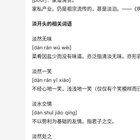
[poor]：家道清贫。
家私产业，仍是祖宗流传的，甚是淡泊。——《
淡开头的相关词语
淡然无味
[dàn rán wú wèi]
菜肴因盐少而没有味道。亦泛指清淡无味。亦形
淡然一笑
[dàn rán yī xiào]
不经心地一笑，浅浅地一笑（仅仅有个笑模样而
淡水交情
[dàn shuǐ jiāo qíng]
不以势利为基础的友情。指君子之交。
淡然处之