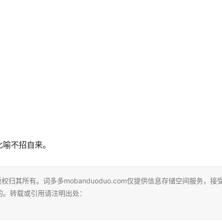
比喻不招自来。
，版权归其所有。词多多mobanduoduo.com仅提供信息存储空间服务，接
的。转载或引用请注明出处：