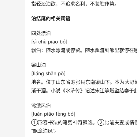
指轻淡泊欲，不追求名利，不装腔作势。
泊结尾的相关词语
四处漂泊
[sì chù piāo bó]
飘泊：随水漂流或停留。随水飘流到哪里就停在
梁山泊
[liáng shān pō]
地名。位于山东省寿张县东南梁山下。本为大野
渐干涸。小说《水浒传》记述宋江等贼盗结寨于
鸾漂凤泊
[luán piāo fèng bó]
①形容书法的笔势神奇飘逸。②比喻夫妻或情侣
“飘鸾泊凤”。