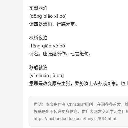
东飘西泊
[dōng piāo xī bó]
谓四处漂泊，行踪无定。
枫桥夜泊
[fēng qiáo yè bó]
诗名。唐张继所作。七言绝句。
移船就泊
[yí chuán jiù bó]
意思是改变原来主张，乘势凑上去办成某事。也
声明：本文由作者“Christina”原创，在词多多首发
投稿是出于传递更多信息、供广大网友交流学习之目
https://mobanduoduo.com/fanyici/664.html