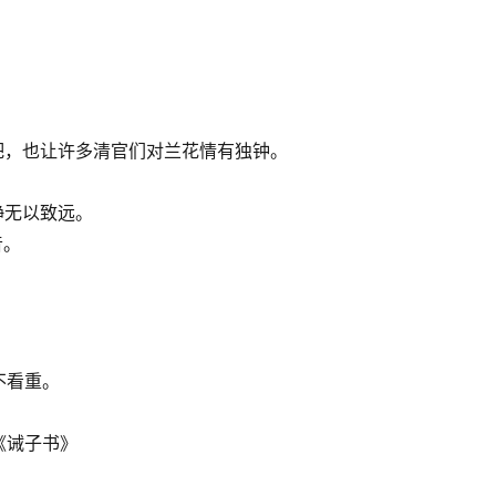
吧，也让许多清官们对兰花情有独钟。
静无以致远。
音。
漠，不看重。
《诫子书》