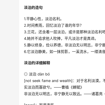
淡泊的造句
1.平静心性，淡泊名利。
2.时间煮雨，回忆淡泊了谁的年华？
3.兰花，还含着一层淡泊，或许是那种淡泊名利
4.她并不追求他人吹捧，平凡淡泊才是真谛。
5.静以修身，俭以养德，非淡泊无以明志，非宁
6.它淡泊静美，如一抹剪影，一溪流水，一缕清
淡泊的详细解释
◎ 淡泊 dàn bó
[not seek fame and wealth]：对于名利淡
实淡泊而寡欲兮。——曹植《蝉赋》
非淡泊无以明志，非宁静无以致远。——诸葛亮