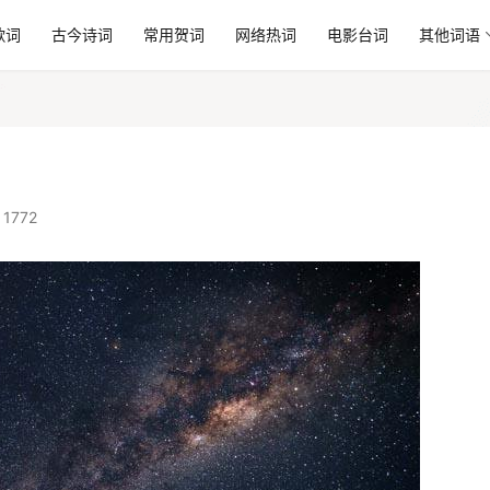
歌词
古今诗词
常用贺词
网络热词
电影台词
其他词语
1772