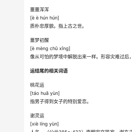
噩噩浑浑
[è è hún hún]
质朴忠厚貌。指上古之世。
噩梦初醒
[è mèng chū xǐng]
像从可怕的梦境中解脱出来一样。形容灾难过后
运结尾的相关词语
桃花运
[táo huā yùn]
指男子得到女子的特别爱恋。
谢灵运
[xiè líng yùn]