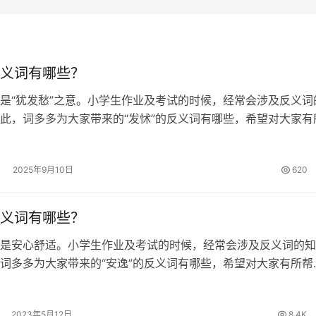
义词有哪些？
是“犹发愁”之意。小学生作业及考试的时候，经常会涉及反义词
此，词多多为大家带来的“发怵”的反义词有哪些，希望对大家有
的反义词 勇敢、无畏 发怵的英文翻译 cowardly;timid 发怵
2025年9月10日
620
义词有哪些？
是安心舒适。小学生作业及考试的时候，经常会涉及反义词的知
词多多为大家带来的“安逸”的反义词有哪些，希望对大家有所帮
的反义词 辛劳、艰辛、疲倦、奔波、艰难、疲劳、艰苦、劳碌、
歉疚、不闲、渡劫 安逸的…
2023年5月12日
8.4K