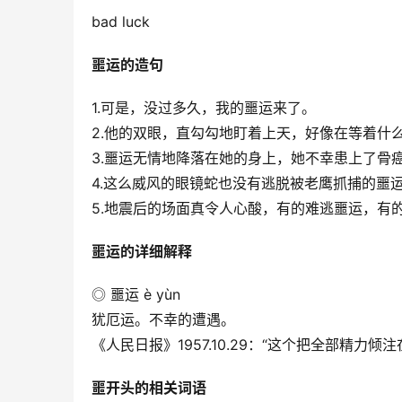
bad luck
噩运的造句
1.可是，没过多久，我的噩运来了。
2.他的双眼，直勾勾地盯着上天，好像在等着什
3.噩运无情地降落在她的身上，她不幸患上了骨
4.这么威风的眼镜蛇也没有逃脱被老鹰抓捕的噩
5.地震后的场面真令人心酸，有的难逃噩运，有
噩运的详细解释
◎ 噩运 è yùn
犹厄运。不幸的遭遇。
《人民日报》1957.10.29：“这个把全部精
噩开头的相关词语