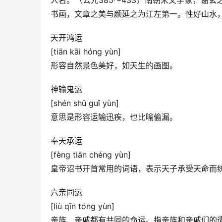
人名。（公元385～433）南朝宋文学家，谢
书画，文章之美与颜延之为江左第一。性好山水
天开鸿运
[tiān kāi hóng yùn]
形容自然景色美好，如天生的画图。
神输鬼运
[shén shū guǐ yùn]
意思是形容运输迅疾，也比喻偷漏。
奉天承运
[fèng tiān chéng yùn]
皇帝诏书开首常用的词语，表示天子承受天命而
六亲同运
[liù qīn tóng yùn]
亲族、亲戚都有共同的命运。指亲族和亲戚们的