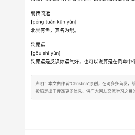
鹏抟鹍运
[péng tuán kūn yùn]
北冥有鱼，其名为鲲。
狗屎运
[gǒu shǐ yùn]
狗屎运是反讽你运气好，也可以说算是在倒霉中
声明：本文由作者“Christina”原创，在词多多首发
投稿是出于传递更多信息、供广大网友交流学习之目的。转载或引用请