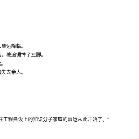
么噩运降临。
癌，被迫锯掉了左脚。
运。
的失去亲人。
力倾注在工程建设上的知识分子家庭的噩运从此开始了。”