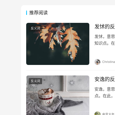
推荐阅读
发怵的反
反义词
发怵，意思
知识点。在
帮助。 发怵
1.这种…
Christina
安逸的反
反义词
安逸，意思
点。在此，
助。 安逸
痛、怱忙、
电竞大年