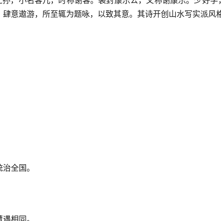
玄之孙，小名客儿，时称谢客。袭封康乐公，又称谢康乐。少好学
，肆意遨游，所至辄为题咏，以致其意。其诗开创山水写实派风
统治全国。
遭遇相同。