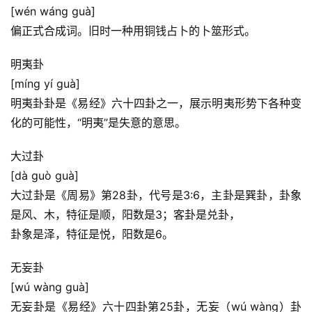
[wén wáng guà]
偏正式合成词。旧时一种用铜钱占卜的卜筮形式。
明夷卦
[míng yí guà]
明夷卦卦是《易经》六十四卦之一，展示明夷形势下各种变
化的可能性，“明夷”是失意的意思。
大过卦
[dà guò guà]
大过卦是《周易》第28卦，代号是3:6，主卦是巽卦，卦象
是风、木，特征是顺，阳数是3；客卦是兑卦，
卦象是泽，特征是悦，阳数是6。
首
无妄卦
页
[wú wàng guà]
无妄卦是《易经》六十四卦第25卦，无妄（wú wàng）卦