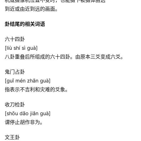
机或摄像机位置不变时，也能摄下被摄体由远
到近或由近到远的画面。
卦结尾的相关词语
六十四卦
[liù shí sì guà]
八卦重叠后所组成的六十四卦。由原本三爻变成六爻。
鬼门占卦
[guǐ mén zhān guà]
指表示不吉利和灾难的爻象。
收刀检卦
[shōu dāo jiǎn guà]
谓停止胡作非为。
文王卦