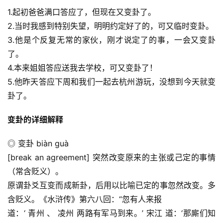
1.起初爸爸满口答应了，但现在又变卦了。
2.当时我感到特别失望，明明约定好了的，可又临时变卦。
3.他是个反复无常的家伙，刚才说定了的事，一会又变卦
了。
4.本来姐姐答应送我去学校，可又变卦了！
5.他昨天答应下周和我们一起去杭州游玩，没想到今天就变
卦了。
变卦的详细解释
◎ 变卦 biàn guà
[break an agreement] 突然改变原来的主张或己定的事情
（常含贬义）。
原谓卦爻互变而成新卦，后用以比喻已定的事忽然改变。多
含贬义。《水浒传》第六八回：“忽有人来报
道：‘ 青州 、 凌州 两路有军马到来。’ 宋江 道：‘那廝们知