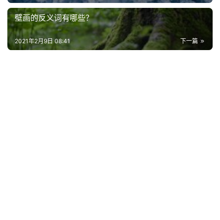
词
壁画的反义词有哪些？
网
2021年2月9日 08:41
下一篇
络
热
词
电
影
台
词
其
他
词
语