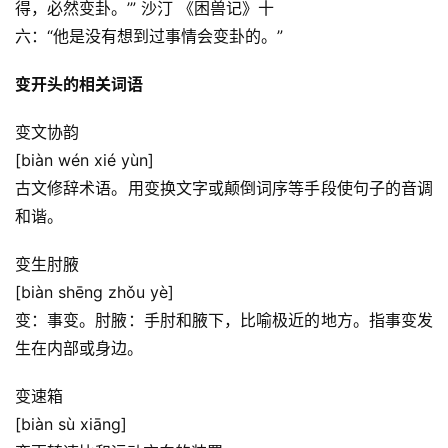
得，必然变卦。’” 沙汀 《困兽记》十
六：“他是没有想到过事情会变卦的。”
变开头的相关词语
变文协韵
[biàn wén xié yùn]
古文修辞术语。用变换文字或颠倒词序等手段使句子的音调
和谐。
变生肘腋
[biàn shēng zhǒu yè]
变：事变。肘腋：手肘和腋下，比喻极近的地方。指事变发
生在内部或身边。
变速箱
[biàn sù xiāng]