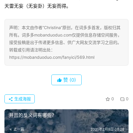
好
天雷无妄（无妄卦）无妄而得。
词
好
句
声明：本文由作者“Christina”原创，在词多多首发，版权归其
所有。词多多mobanduoduo.com仅提供信息存储空间服务，
经
接受投稿是出于传递更多信息、供广大网友交流学习之目的。
典
转载或引用请注明出处：
歌
https://mobanduoduo.com/fanyici/569.html
词
古
赞
(0)
今
诗
词
生成海报
0
0
并且的反义词有哪些？
常
登录
注册
用
贺
上一篇
2021年2月8日 08:28