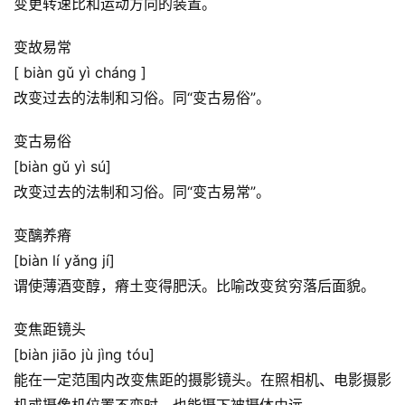
变更转速比和运动方向的装置。
变故易常
[ biàn gǔ yì cháng ]
改变过去的法制和习俗。同“变古易俗”。
变古易俗
[biàn gǔ yì sú]
改变过去的法制和习俗。同“变古易常”。
变醨养瘠
[biàn lí yǎng jí]
谓使薄酒变醇，瘠土变得肥沃。比喻改变贫穷落后面貌。
变焦距镜头
[biàn jiāo jù jìng tóu]
能在一定范围内改变焦距的摄影镜头。在照相机、电影摄影