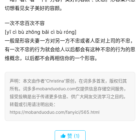
典
切想看见女子美好的容颜。
歌
词
一次不忠百次不容
[yī cì bù zhōng bǎi cì bù róng]
古
一般是形容夫妻一方对另一方不忠或者人臣对上司的不忠，
今
有一次不忠的行为就会给人以后都会有这种不忠的行为的思
诗
维概念，以后都不会再相信你的一个形容。
词
常
声明：本文由作者“Christina”原创，在词多多首发，版权归其
登录
注册
用
所有。词多多mobanduoduo.com仅提供信息存储空间服务，
贺
接受投稿是出于传递更多信息、供广大网友交流学习之目的。
词
转载或引用请注明出处：
https://mobanduoduo.com/fanyici/565.html
网
络
热
赞
(1)
词