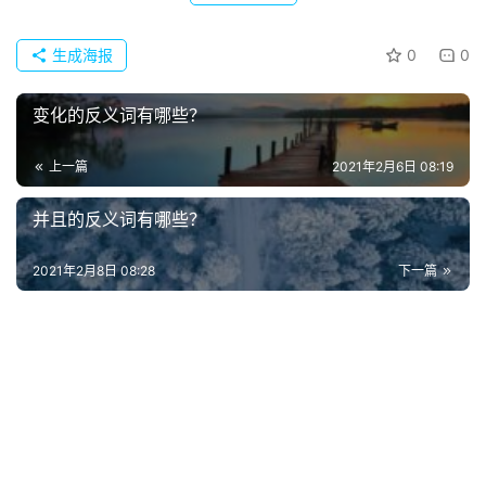
生成海报
0
0
电
影
台
变化的反义词有哪些？
词
上一篇
2021年2月6日 08:19
其
并且的反义词有哪些？
他
词
2021年2月8日 08:28
下一篇
语