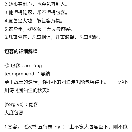
2.她很有耐心，也会包容别人。
3.他懂得隐忍，却不懂得包容。
4.友善是大地，能包容万物。
5.这些年，我收获了善良与包容。
6.凡事包容，凡事相信，凡事盼望，凡事忍耐。
包容的详细解释
◎ 包容 bāo róng
[comprehend]∶容纳
至于战士的深情，你小小的团泊洼怎能包容得下。——郭小
川诗《团泊洼的秋天》
[forgive]∶宽容
大度包容
1.宽容。《汉书·五行志下》：“上不宽大包容臣下，则不能