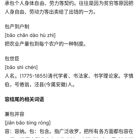
承包个人身体自由、劳力等契约。往往是因为贫穷等原因把
人身自由、劳动力等出卖给了出钱的一方。
包产到户制
[bāo chǎn dào hù zhì]
把农业产量包到每个农户的一种制度。
包世臣
[bāo shì chén]
人名。(1775-1855)清代学者、书法家、书学理论家。字慎
伯，号倦翁，泾县(今属安徽)人。
容结尾的相关词语
兼包并容
[jiān bāo bìng róng]
容：容纳。包：包含。指广泛收罗，把所有各方面都包容在