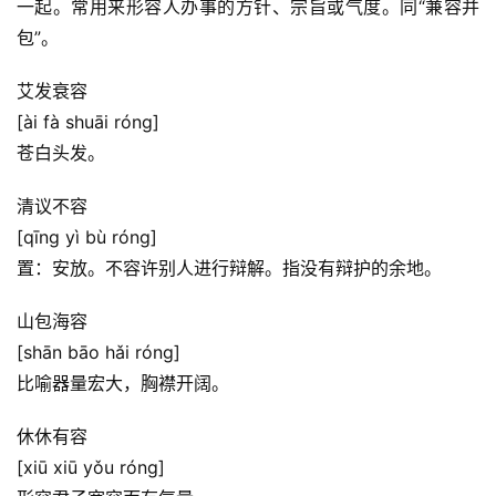
一起。常用来形容人办事的方针、宗旨或气度。同“兼容并
包”。
艾发衰容
[ài fà shuāi róng]
苍白头发。
清议不容
[qīng yì bù róng]
置：安放。不容许别人进行辩解。指没有辩护的余地。
山包海容
[shān bāo hǎi róng]
比喻器量宏大，胸襟开阔。
休休有容
[xiū xiū yǒu róng]