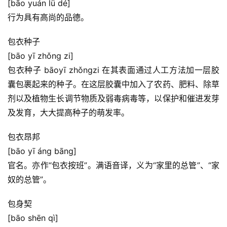
[bāo yuán lǚ dé]
行为具有高尚的品德。
包衣种子
[bāo yī zhǒng zi]
包衣种子 bāoyī zhǒngzi 在其表面通过人工方法加一层胶
囊包裹起来的种子。在这层胶囊中加入了农药、肥料、除草
剂以及植物生长调节物质及弱毒病毒等，以保护和催进发芽
及发育，大大提高种子的萌发率。
包衣昂邦
[bāo yī áng bāng]
官名。亦作“包衣按班”。满语音译，义为“家里的总管”、“家
奴的总管”。
包身契
[bāo shēn qì]