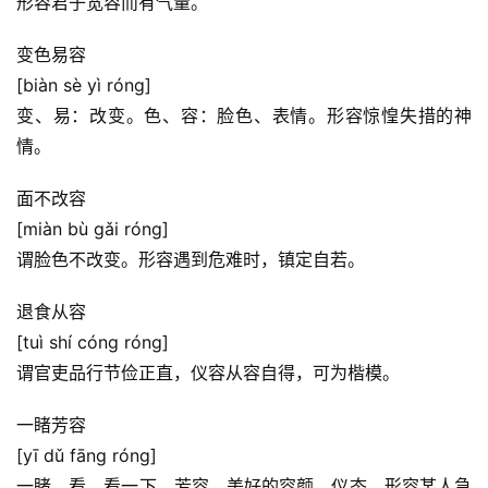
形容君子宽容而有气量。
变色易容
[biàn sè yì róng]
变、易：改变。色、容：脸色、表情。形容惊惶失措的神
情。
面不改容
[miàn bù gǎi róng]
首
谓脸色不改变。形容遇到危难时，镇定自若。
页
退食从容
[tuì shí cóng róng]
好
词
谓官吏品行节俭正直，仪容从容自得，可为楷模。
好
句
一睹芳容
[yī dǔ fāng róng]
经
一睹，看、看一下。芳容，美好的容颜﹑仪态。形容某人急