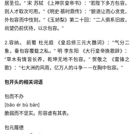
居圣位。” 宋 苏轼 《上神宗皇帝书》：“若陛下多方包容，
则人才取次可用。”《明史·蔡时鼎传》：“貌退让而心贪竞，
外包容而中忮刻。”《玉娇梨》第二十回：“二人俱系旧故，
尚望仍前优待，以示包容。”
2.容纳。 前蜀 杜光庭 《皇后修三元大醮词》：“气分二
象，垂包容覆载之私。” 明 李东阳 《大行皇帝挽歌辞》：
“草木有情皆长养，乾坤无地不包容。” 贺敬之 《雷锋之
歌》：“七大洲的风雨，亿万人的斗争－－在胸中包容。”
包开头的相关词语
包而不办
[bāo ér bù bàn]
脆弱而不坚实。形容虚有其表。
包元履德