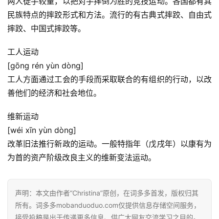
两人徒手较量，以把对手摔倒为胜的竞技运动。各国都有其
民族特点的摔跤形式和方法。流行的有古典式摔跤、自由式
摔跤、中国式摔跤等。
首
页
工人运动
[gōng rén yùn dòng]
好
工人方面通过工会的手段而采取联合的有组织的行动，以改
词
善他们的经济和社会地位。
好
句
维新运动
[wéi xīn yùn dòng]
经
改革旧法推行新政的运动。一般特指年（戊戌年）以康有为
典
为首的资产阶级改良主义的维新变法运动。
歌
词
声明：本文由作者“Christina”原创，在词多多首发，版权归其
古
所有。词多多mobanduoduo.com仅提供信息存储空间服务，
今
接受投稿是出于传递更多信息、供广大网友交流学习之目的。