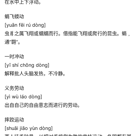
在水中上下浮动。
蜎飞蝡动
[yuān fēi rú dòng]
虫豸之属飞翔或蠕蠕而行。借指能飞翔或爬行的昆虫。蜎﹐
通”翾“。
一时冲动
[yī shí chōng dòng]
解释批人头脑发热，不冷静。
义务劳动
[yì wù láo dòng]
出自自己的自由意志而进行的劳动。
摔跤运动
[shuāi jiāo yùn dòng]