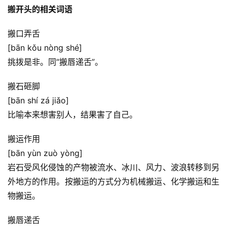
搬开头的相关词语
搬口弄舌
[bān kǒu nòng shé]
挑拨是非。同“搬唇递舌”。
搬石砸脚
[bān shí zá jiǎo]
比喻本来想害别人，结果害了自己。
搬运作用
[bān yùn zuò yòng]
岩石受风化侵蚀的产物被流水、冰川、风力、波浪转移到另
外地方的作用。按搬运的方式分为机械搬运、化学搬运和生
物搬运。
搬唇递舌