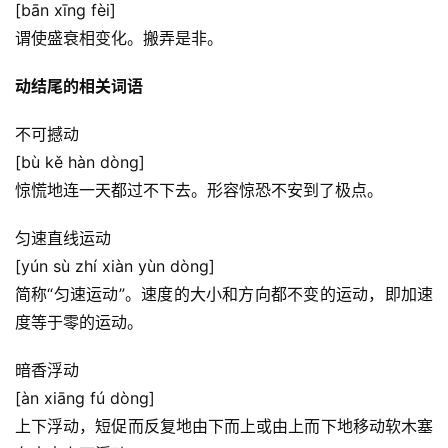
[bān xīng fèi]
谓使盛衰相变化。搬弄是非。
动结尾的相关词语
不可撼动
[bù kě hàn dòng]
惊慌地连一天都过不下去。形容惊恐不安到了极点。
匀速直线运动
[yún sù zhí xiàn yùn dòng]
简称“匀速运动”。速度的大小和方向都不变的运动，即加速
度等于零的运动。
暗香浮动
[àn xiāng fú dòng]
上下浮动，短促而反复地由下而上或由上而下地移动软木塞