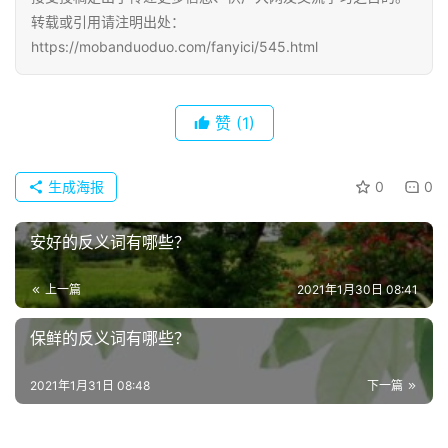
诗
转载或引用请注明出处：
词
https://mobanduoduo.com/fanyici/545.html
常
登录
注册
用
赞
(1)
贺
词
生成海报
0
0
网
安好的反义词有哪些？
络
热
词
上一篇
2021年1月30日 08:41
保鲜的反义词有哪些？
电
影
2021年1月31日 08:48
下一篇
台
词