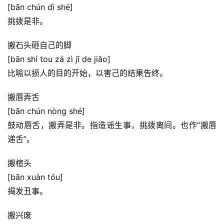
[bān chún dì shé]
挑拨是非。
搬石头砸自己的脚
[bān shí tou zá zì jǐ de jiǎo]
比喻以损人的目的开始，以害己的结果告终。
搬唇弄舌
[bān chún nòng shé]
鼓动唇舌，搬弄是非。指造谣生事，挑拨离间。也作“搬唇
递舌”。
搬楦头
[bān xuàn tóu]
揭发丑事。
搬兴废