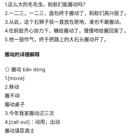
1.这么大的毛毛虫，蚂蚁们能搬动吗？
2.一二三，一二三，面包终于搬动了，蚂蚁们高兴极了。
3.从此，这个石狮子就一直放在原地，谁也不敢搬动。
4.在蚂蚁齐心协力下，糖给搬动了，慢慢地给搬回家了。
5.他一鼓作气，终于把路上的大石头搬动开了。
搬动的详细解释
◎ 搬动 bān dòng
1.[move]
2.移动
搬不动
搬动桌子
3.今年我家搬动过三次
4.[call out]∶动用；出动
搬动谋臣高士