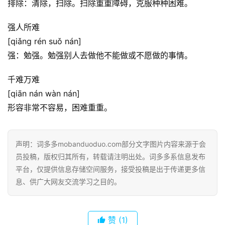
排除：清除，扫除。扫除重重障碍，克服种种困难。
首
页
强人所难
[qiǎng rén suǒ nán]
好
强：勉强。勉强别人去做他不能做或不愿做的事情。
词
好
千难万难
句
[qiān nán wàn nán]
形容非常不容易，困难重重。
经
典
歌
声明：词多多mobanduoduo.com部分文字图片内容来源于会
词
员投稿，版权归其所有，转载请注明出处。词多多系信息发布
平台，仅提供信息存储空间服务，接受投稿是出于传递更多信
古
息、供广大网友交流学习之目的。
今
诗
词
赞
(1)