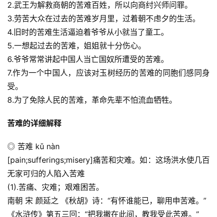
2.武王为解救商朝的苦难百姓，所以向商纣兴师问罪。
3.劳苦大众在过去的苦难岁月里，过着朝不虑夕的生活。
4.旧时的苦难生活逼迫着爷爷从小就当了童工。
5.一想起过去的苦难，姐姐就十分伤心。
6.爷爷常常讲起中国人当亡国奴所遭受的苦难。
7.作为一个中国人，应该对玉树经历的苦难的同胞们感同身
受。
8.为了免除人民的苦难，革命先辈不怕流血牺牲。
苦难的详细解释
◎ 苦难 kǔ nàn
[pain;sufferings;misery]痛苦和灾难。如：这场洪水使几百
无家可归的人陷入苦难
(1).苦痛、灾难；艰难困苦。
南朝 宋 颜延之 《秋胡》诗：“有怀谁能已，聊用申苦难。”
《水浒传》第五三回：“把我撇在此间，教我受此苦难。”