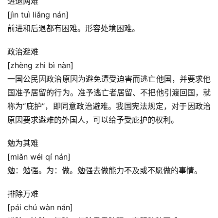
进退两难
[jìn tuì liǎng nán]
前进和后退都有困难。形容处境困难。
政治避难
[zhèng zhì bì nàn]
一国公民因政治原因为避免遭受迫害而逃亡他国，并要求他
国准予居留的行为。准予逃亡者居留、不把他引渡回国，就
称为“庇护”，即同意政治避难。我国宪法规定，对于因政治
原因要求避难的外国人，可以给予受庇护的权利。
勉为其难
[miǎn wéi qí nán]
勉：勉强。为：做。勉强去做能力不及或不愿做的事情。
排除万难
[pái chú wàn nán]