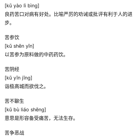
[kǔ yào lì bìng]
良药苦口对病有好处。比喻严厉的劝诫或批评有利于人的进
步。
苦参饮
[kǔ shēn yǐn]
以苦参为原料做的中药药饮。
苦阴经
[kǔ yīn jīng]
诣极高城而欲伐之。
苦不聊生
[kǔ bù liáo shēng]
意思是形容备受痛苦，无法生存。
苦争恶战