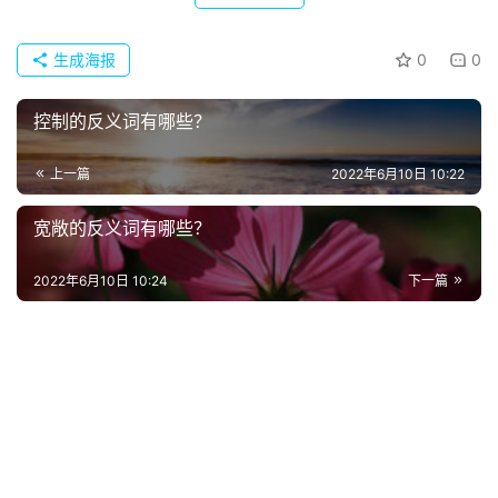
常
登录
注册
用
生成海报
0
0
贺
词
控制的反义词有哪些？
网
上一篇
2022年6月10日 10:22
络
热
宽敞的反义词有哪些？
词
2022年6月10日 10:24
下一篇
电
影
台
词
其
他