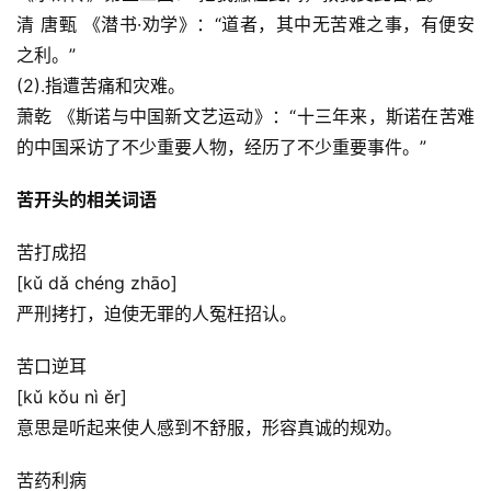
清 唐甄 《潜书·劝学》：“道者，其中无苦难之事，有便安
之利。”
(2).指遭苦痛和灾难。
萧乾 《斯诺与中国新文艺运动》：“十三年来，斯诺在苦难
的中国采访了不少重要人物，经历了不少重要事件。”
苦开头的相关词语
苦打成招
[kǔ dǎ chéng zhāo]
严刑拷打，迫使无罪的人冤枉招认。
苦口逆耳
[kǔ kǒu nì ěr]
意思是听起来使人感到不舒服，形容真诚的规劝。
苦药利病