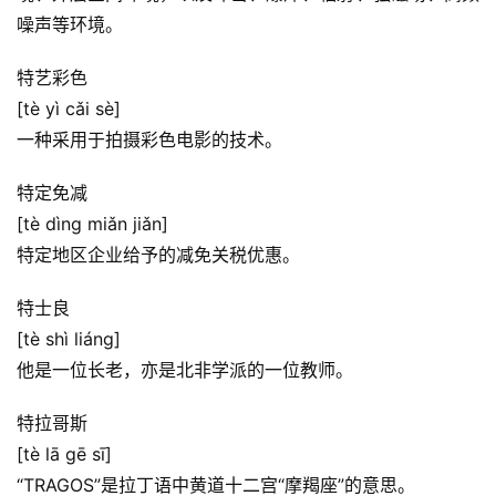
噪声等环境。
特艺彩色
[tè yì cǎi sè]
一种采用于拍摄彩色电影的技术。
特定免减
[tè dìng miǎn jiǎn]
特定地区企业给予的减免关税优惠。
特士良
[tè shì liáng]
他是一位长老，亦是北非学派的一位教师。
特拉哥斯
[tè lā gē sī]
“TRAGOS”是拉丁语中黄道十二宫“摩羯座”的意思。