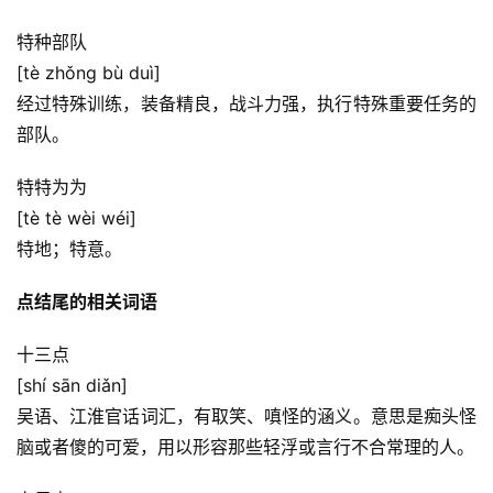
特种部队
[tè zhǒng bù duì]
经过特殊训练，装备精良，战斗力强，执行特殊重要任务的
部队。
特特为为
[tè tè wèi wéi]
特地；特意。
点结尾的相关词语
十三点
[shí sān diǎn]
吴语、江淮官话词汇，有取笑、嗔怪的涵义。意思是痴头怪
脑或者傻的可爱，用以形容那些轻浮或言行不合常理的人。