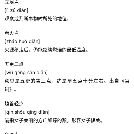
立足点
[lì zú diǎn]
观察或判断事物时所处的地位。
着火点
[zháo huǒ diǎn]
火源移走后，仍能继续燃烧的最低温度。
五更三点
[wǔ gēng sān diǎn]
意思是五更的第三点，约是早五点十分左右。出自《宫
词》。
螓首轻点
[qín shǒu qīng diǎn]
喻指女子美丽的方广如螓的额。形容女子貌美。