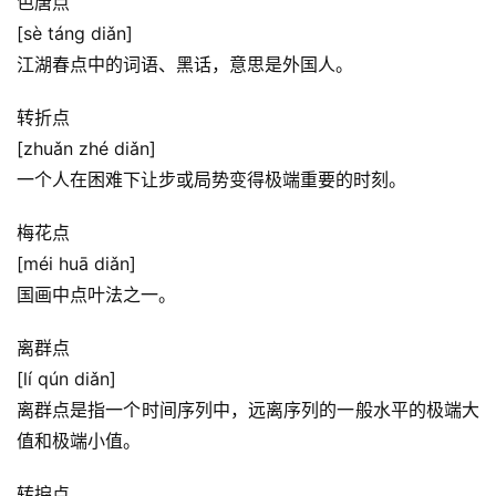
色唐点
[sè táng diǎn]
江湖春点中的词语、黑话，意思是外国人。
转折点
[zhuǎn zhé diǎn]
一个人在困难下让步或局势变得极端重要的时刻。
首
页
梅花点
[méi huā diǎn]
好
国画中点叶法之一。
词
好
离群点
句
[lí qún diǎn]
离群点是指一个时间序列中，远离序列的一般水平的极端大
经
值和极端小值。
典
歌
转捩点