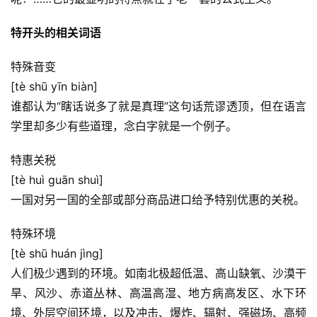
特开头的相关词语
特殊音变
[tè shū yīn biàn]
谁都认为“瞎话说多了就是真理”这句话荒谬透顶，但在语言
学里却多少有些道理，念白字就是一个例子。
特惠关税
[tè huì guān shuì]
一国对另一国的全部或部分商品进口给予特别优惠的关税。
特殊环境
[tè shū huán jìng]
人们极少遇到的环境。如南北极超低温、高山缺氧、沙漠干
旱、风沙、赤道丛林、高温高湿、地方病高发区、水下环
境、外层空间环境，以及冲击、爆炸、辐射、强磁场、高频