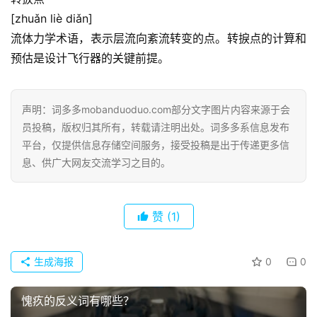
词
[zhuǎn liè diǎn]
流体力学术语，表示层流向紊流转变的点。转捩点的计算和
古
今
预估是设计飞行器的关键前提。
诗
词
声明：词多多mobanduoduo.com部分文字图片内容来源于会
员投稿，版权归其所有，转载请注明出处。词多多系信息发布
常
登录
注册
平台，仅提供信息存储空间服务，接受投稿是出于传递更多信
用
息、供广大网友交流学习之目的。
贺
词
赞
(1)
网
络
热
生成海报
0
0
词
愧疚的反义词有哪些？
电