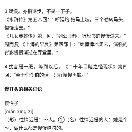
3.缓慢。亦指逐步，不是一下子。
《水浒传》第五八回：“ 呼延灼 拍马上坡，三个勒转马头，
慢慢走去。”
《儿女英雄传》第一回：“列公压静，听説书的慢慢道来。”
周而复 《上海的早晨》第四部十：“她悻悻地走去，倔强的
背影慢慢消逝在弄堂里。”
4.犹言缓一缓，等到以后。《二十年目睹之怪现状》第四
回：“至于你令伯的话，只好慢慢再説。”
慢开头的相关词语
慢性子
[màn xìng zi]
（形）性情迟缓：～人。②（名）性情迟缓的人：她是个
～，做什么都是慢慢腾腾的。