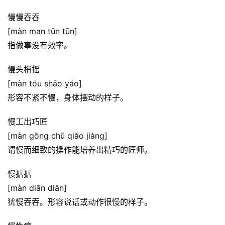
慢慢吞吞
[màn man tūn tūn]
指做事没有效率。
慢头梢摇
[màn tóu shāo yáo]
形容不紧不慢，身体摆动的样子。
慢工出巧匠
[màn gōng chū qiǎo jiàng]
谓慢而细致的操作能培养出精巧的匠师。
慢掂掂
[màn diān diān]
犹慢吞吞。形容说话或动作很慢的样子。