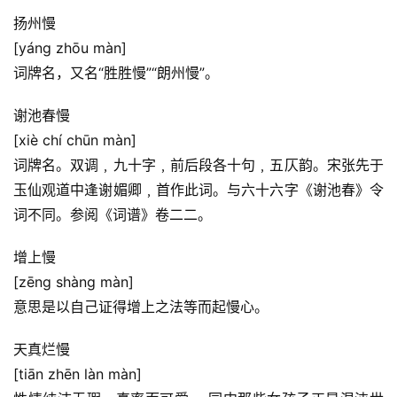
扬州慢
[yáng zhōu màn]
词牌名，又名“胜胜慢”“朗州慢”。
谢池春慢
[xiè chí chūn màn]
词牌名。双调﹐九十字﹐前后段各十句﹐五仄韵。宋张先于
玉仙观道中逢谢媚卿﹐首作此词。与六十六字《谢池春》令
词不同。参阅《词谱》卷二二。
增上慢
[zēng shàng màn]
意思是以自己证得增上之法等而起慢心。
天真烂慢
[tiān zhēn làn màn]