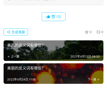
词
常
赞
(1)
登录
注册
用
贺
生成海报
0
0
词
美观的反义词有哪些？
网
络
上一篇
2021年4月13日 08:30
热
词
美丽的反义词有哪些？
电
2022年4月24日 11:16
下一篇
影
台
词
其