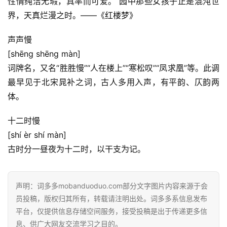
性情纯洁无瑕，真率而可爱。 园中那些女孩子正是混沌世
界，天真烂漫之时。——《红楼梦》
首
页
声声慢
[shēng shēng màn]
好
词牌名，又名“胜胜慢”“人在楼上”“寒松叹”“凤求凰”等。此调
词
最早见于北宋晁补之词，古人多用入声，有平韵、仄韵两
好
体。
句
十二时慢
经
[shí èr shí màn]
典
古时分一昼夜为十二时，以干支为记。
歌
词
声明：词多多mobanduoduo.com部分文字图片内容来源于会
古
员投稿，版权归其所有，转载请注明出处。词多多系信息发布
今
平台，仅提供信息存储空间服务，接受投稿是出于传递更多信
诗
息、供广大网友交流学习之目的。