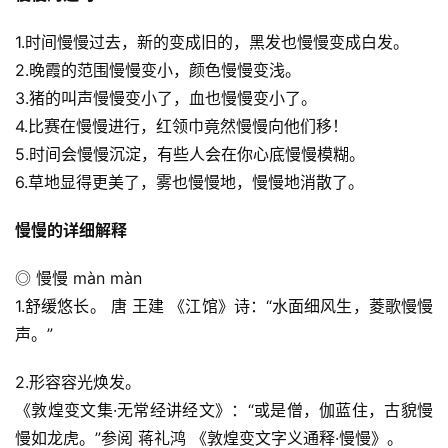
1.时间慢慢过去，新的变成旧的，黑发也慢慢变成白发。
2.晚霞的范围慢慢变小，颜色慢慢变浅。
3.猪的叫声慢慢变小了，血也慢慢变小了。
4.比赛在慢慢进行，红领巾竟然慢慢向他们移！
5.时间会慢慢沉淀，有些人会在你心底慢慢模糊。
6.草地显得更美了，雾也慢慢地，慢慢地消散了。
慢慢的详细解释
◎ 慢慢 màn màn
1.舒缓悠长。 唐 王建 《江馆》诗：“水面细风生，菱歌慢慢
声。”
2.形容容光焕发。
《敦煌变文集·无常经讲经文》：“或是僧，伽蓝住，古貌慢
慢如龙虎。”参阅 蒋礼鸿 《敦煌变文字义通释·慢慢》。