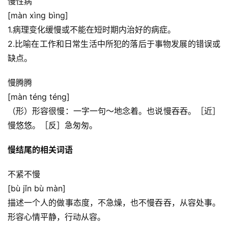
慢性病
[màn xìng bìng]
1.病理变化缓慢或不能在短时期内治好的病症。
2.比喻在工作和日常生活中所犯的落后于事物发展的错误或
缺点。
慢腾腾
[màn téng téng]
（形）形容很慢：一字一句～地念着。也说慢吞吞。［近］
慢悠悠。［反］急匆匆。
慢结尾的相关词语
不紧不慢
[bù jǐn bù màn]
描述一个人的做事态度，不急燥，也不慢吞吞，从容处事。
形容心情平静，行动从容。