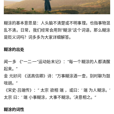
糊涂的基本意思是：人头脑不清楚或不明事理。也指事物混
乱不清。日常，我们经常会用到“糊涂”这个词语，那么糊涂
是贬义词吗？词多多为大家详细解答。
糊涂的出处
闻一多 《“一二·一”运动始末记》：“每一个糊涂的人都清醒
起来。”
金 元好问 《送高信卿》诗：“万事糊涂酒一壶，别时聊为鼓
咙胡。”
《宋史·吕端传》：“ 太宗 欲相 端 ，或曰：‘ 端 为人糊涂。’ 
太宗 曰：‘ 端 小事糊涂，大事不糊涂。’决意相之。”
糊涂的词性