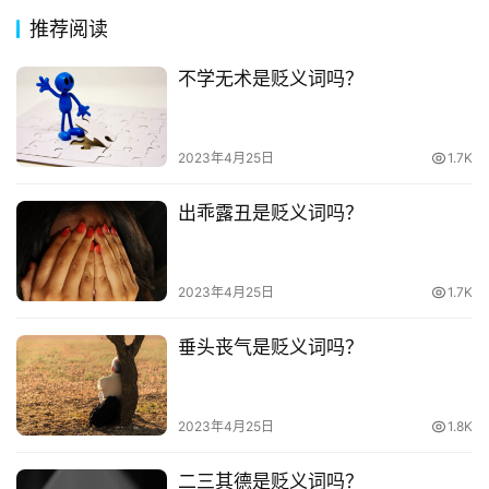
诗
推荐阅读
词
不学无术是贬义词吗？
常
登录
注册
用
贺
2023年4月25日
1.7K
词
出乖露丑是贬义词吗？
网
络
2023年4月25日
1.7K
热
词
垂头丧气是贬义词吗？
电
影
2023年4月25日
1.8K
台
词
二三其德是贬义词吗？