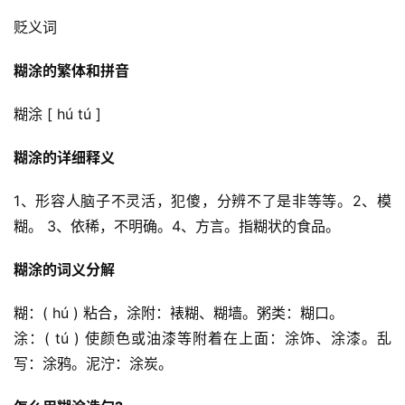
贬义词
糊涂的繁体和拼音
糊涂 [ hú tú ]
糊涂的详细释义
1、形容人脑子不灵活，犯傻，分辨不了是非等等。2、模
糊。 3、依稀，不明确。4、方言。指糊状的食品。
糊涂的词义分解
糊：( hú ) 粘合，涂附：裱糊、糊墙。粥类：糊口。
涂：( tú ) 使颜色或油漆等附着在上面：涂饰、涂漆。乱
写：涂鸦。泥泞：涂炭。