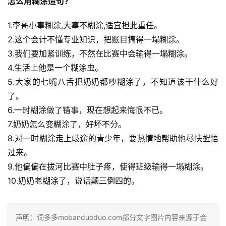
怎么用糊涂造句?
1.李哥小事糊涂,大事不糊涂,适宜担此重任。
2.这个会计不懂专业知识，把账目搞得一塌糊涂。
3.我们要加紧训练，不然在比赛中会输得一塌糊涂。
4.生活上他是一个糊涂虫。
5.大家的七嘴八舌把奶奶都吵糊涂了，不知道该干什么好
了。
6.一时糊涂做了错事，现在想起来悔恨不已。
7.奶奶怎么变糊涂了，好坏不分。
8.对一时糊涂走上歧途的青少年，要热情地帮助他尽快醒悟
过来。
9.他偏偏在拔河比赛中肚子疼，使得班级输得一塌糊涂。
10.奶奶老糊涂了，说话颠三倒四的。
声明：词多多mobanduoduo.com部分文字图片内容来源于会