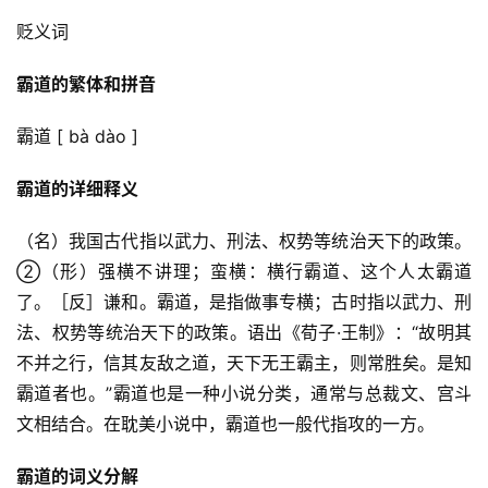
贬义词
霸道的繁体和拼音
霸道 [ bà dào ]
霸道的详细释义
（名）我国古代指以武力、刑法、权势等统治天下的政策。
②（形）强横不讲理；蛮横：横行霸道、这个人太霸道
了。［反］谦和。霸道，是指做事专横；古时指以武力、刑
法、权势等统治天下的政策。语出《荀子·王制》：“故明其
不并之行，信其友敌之道，天下无王霸主，则常胜矣。是知
霸道者也。”霸道也是一种小说分类，通常与总裁文、宫斗
文相结合。在耽美小说中，霸道也一般代指攻的一方。
霸道的词义分解