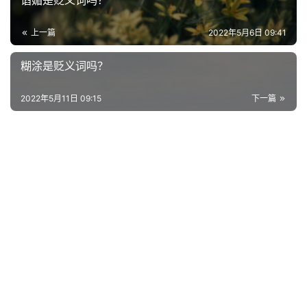
谄媚是贬义词吗？
上一篇
2022年5月6日 09:41
糊涂是贬义词吗？
2022年5月11日 09:15
下一篇
首
页
好
词
好
句
经
典
歌