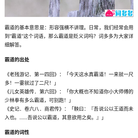
霸道的基本意思是：形容强横不讲理。日常，我们经常会用
到“霸道”这个词语，那么霸道是贬义词吗？词多多为大家详
细解答。
霸道的出处
《老残游记．第一四回》：「今天这水真霸道！一来就一尺
多！一霎就过了二尺！」
《儿女英雄传．第六回》：「你大概也不知道你小大师傅的
少林拳有多么霸道，可别跑！」
《史记．卷六八．商君传》：「鞅曰：『吾说公以王道而未
入也。……吾说公以霸道，其意欲用之矣。』」
霸道的词性