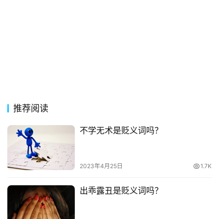
词
古
今
诗
词
常
登录
注册
用
推荐阅读
贺
词
不学无术是贬义词吗？
网
2023年4月25日
1.7K
络
热
出乖露丑是贬义词吗？
词