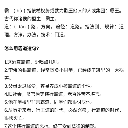
霸：( bà ) 指依杖权势或武力欺压他人的人或集团：霸王。
古代称诸侯的盟主：霸主。
道：( dào ) 路，方向，途径：道路。指法则、规律：道
理。方法，办法，技术：门道。
怎么用霸道造句?
1.这酒真霸道，少喝点儿吧。
2.李伟凶狠霸道，经常欺负小同学，已经成了班里的一大祸
害。
3.父母太过溺爱，容易养成小孩霸道的个性。
4.旧社会，贪官污吏横行霸道，老百姓苦不堪言。
5.他在学校里非常霸道，同学们都很讨厌他。
6.从历史来看，行王道的时代，必然兴盛；行霸道的时代，
很快灭亡。
7.这个横行霸道的恶棍，终于受到法律的制裁。