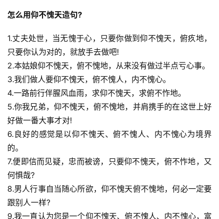
怎么用仰不愧天造句?
1.丈夫处世，当无愧于心，只要你做到仰不愧天，俯疚地，
只要你认为对的，就放手去做吧!
2.本姑娘仰不愧天，俯不愧地，从来没有做过半点亏心事。
3.我们做人要仰不愧天，俯不愧人，内不愧心。
4.一路前行伴腥风血雨，求仰不愧天，求俯不怍地。
5.你我兄弟，仰不愧天，俯不愧地，并肩携手的在这世上好
好做一番大事才对!
6.良好的感觉是以仰不愧天、俯不愧人、内不愧心为境界
的。
7.便即信而见疑，忠而被谤，只要仰不愧天，俯不怍地，又
何惧哉?
8.男人行事自当随心所欲，仰不愧天俯不愧地，何必一定要
跟别人一样?
9.我一直认为您是一个仰不愧天、俯不愧人、内不愧心，富