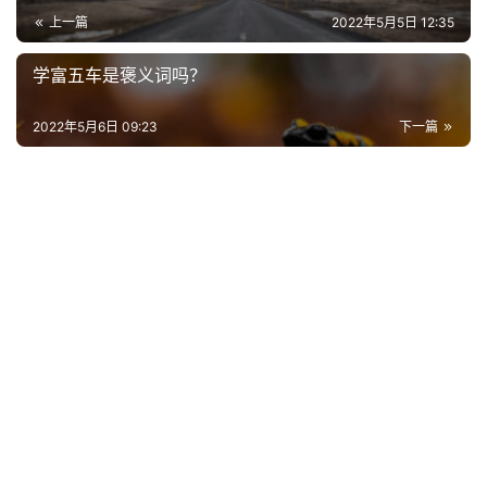
上一篇
2022年5月5日 12:35
学富五车是褒义词吗？
2022年5月6日 09:23
下一篇
首
页
好
词
好
句
经
典
歌
词