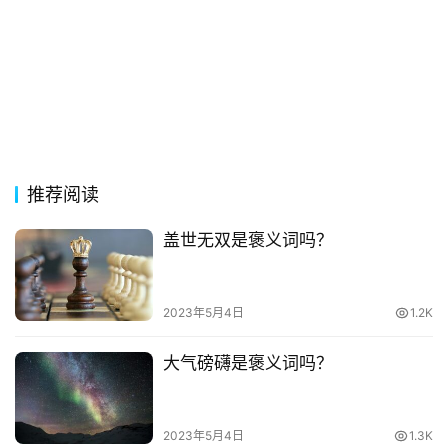
古
今
诗
词
常
推荐阅读
登录
注册
用
贺
盖世无双是褒义词吗？
词
网
2023年5月4日
1.2K
络
热
大气磅礴是褒义词吗？
词
电
2023年5月4日
1.3K