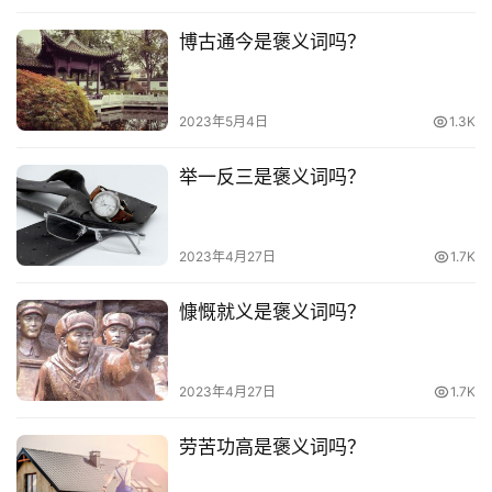
影
台
博古通今是褒义词吗？
词
2023年5月4日
1.3K
其
他
举一反三是褒义词吗？
词
语
2023年4月27日
1.7K
慷慨就义是褒义词吗？
2023年4月27日
1.7K
劳苦功高是褒义词吗？