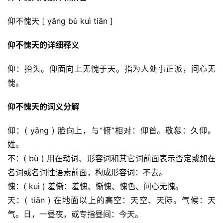
仰不愧天 [ yǎng bù kuì tiān ]
仰不愧天的详细释义
仰：抬头。仰面向上无愧于天。指为人处事正派，问心无
愧。
仰不愧天的词义分解
仰：( yǎng ) 脸向上，与“俯”相对：仰首。敬慕：久仰。
姓。
不：( bù ) 用在动词、形容词和其它词前面表示否定或加在
名词或名词性语素前面，构成形容词：不去。
愧：( kuì ) 羞惭：羞愧、惭愧、愧色、问心无愧。
天：( tiān ) 在地面以上的高空：天空、天际。气候：天
气。日，一昼夜，或专指昼间：今天。