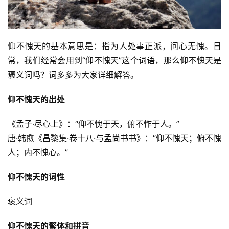
仰不愧天的基本意思是：指为人处事正派，问心无愧。日
常，我们经常会用到“仰不愧天”这个词语，那么仰不愧天是
褒义词吗？词多多为大家详细解答。
仰不愧天的出处
《孟子·尽心上》：“仰不愧于天，俯不怍于人。”
唐·韩愈《昌黎集·卷十八·与孟尚书书》：“仰不愧天；俯不愧
人；内不愧心。”
仰不愧天的词性
褒义词
仰不愧天的繁体和拼音