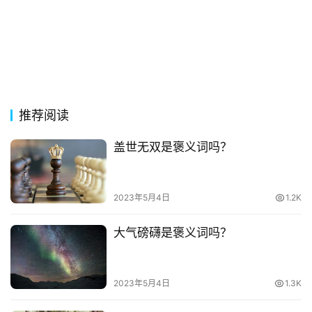
古
今
诗
词
推荐阅读
常
登录
注册
用
盖世无双是褒义词吗？
贺
词
2023年5月4日
1.2K
网
络
大气磅礴是褒义词吗？
热
词
2023年5月4日
1.3K
电
影