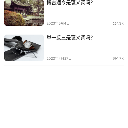
博古通今是褒义词吗？
台
词
2023年5月4日
1.3K
其
他
举一反三是褒义词吗？
词
语
2023年4月27日
1.7K