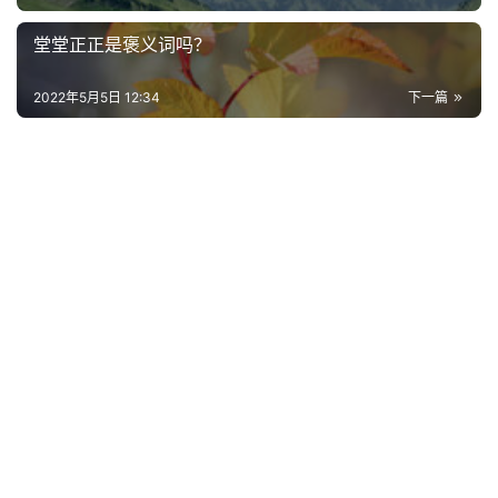
堂堂正正是褒义词吗？
2022年5月5日 12:34
下一篇
首
页
好
词
好
句
经
典
歌
词