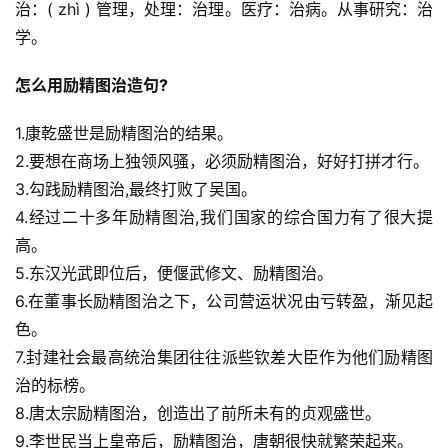
治：( zhì ) 管理，处理：治理。医疗：治病。从事研究：治
学。
怎么用励精图治造句?
1.康乾盛世是励精图治的结果。
2.要想在商场上独领风骚，必须励精图治，好好打拼才行。
3.勾践励精图治,最终打败了吴国。
4.经过二十多年励精图治,我们国家的综合国力有了很大提
高。
5.东汉光武即位后，便偃武修文、励精图治。
6.在董事长励精图治之下，公司营运状况由亏转盈，渐见起
色。
7.封建社会最高统治集团往往派些钦差大臣作为他们励精图
治的标榜。
8.唐太宗励精图治，创造出了前所未有的贞观盛世。
9.李世民当上皇帝后，励精图治，唐朝很快就繁荣起来。