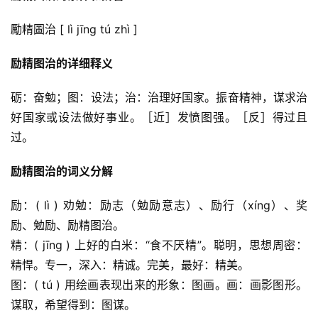
勵精圖治 [ lì jīng tú zhì ]
励精图治的详细释义
砺：奋勉；图：设法；治：治理好国家。振奋精神，谋求治
好国家或设法做好事业。［近］发愤图强。［反］得过且
过。
励精图治的词义分解
励：( lì ) 劝勉：励志（勉励意志）、励行（xíng）、奖
励、勉励、励精图治。
精：( jīng ) 上好的白米：“食不厌精”。聪明，思想周密：
精悍。专一，深入：精诚。完美，最好：精美。
图：( tú ) 用绘画表现出来的形象：图画。画：画影图形。
谋取，希望得到：图谋。