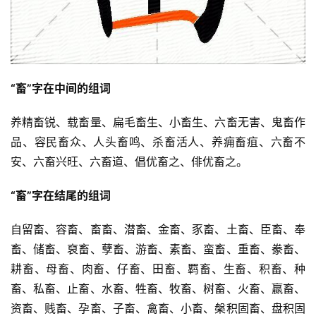
“畜”字在中间的组词
养精畜锐、载畜量、扁毛畜生、小畜生、六畜无害、鬼畜作
品、容民畜众、人头畜鸣、杀畜活人、养痈畜疽、六畜不
安、六畜兴旺、六畜道、倡优畜之、俳优畜之。
“畜”字在结尾的组词
自留畜、容畜、畜畜、潜畜、金畜、豕畜、土畜、臣畜、奉
畜、储畜、裒畜、孽畜、游畜、素畜、蛮畜、重畜、豢畜、
耕畜、母畜、肉畜、仔畜、田畜、羁畜、生畜、积畜、种
畜、私畜、止畜、水畜、牲畜、牧畜、树畜、火畜、赢畜、
资畜、贱畜、孕畜、子畜、禽畜、小畜、槃积固畜、盘积固