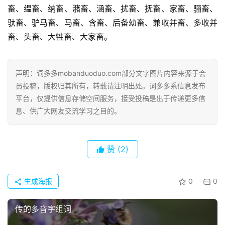
畜、缊畜、纳畜、潴畜、涵畜、扰畜、抚畜、家畜、骊畜、
驮畜、驴马畜、马畜、含畜、后备幼畜、兼收并畜、多收并
畜、头畜、大牲畜、大家畜。
声明：词多多mobanduoduo.com部分文字图片内容来源于会
首
员投稿，版权归其所有，转载请注明出处。词多多系信息发布
页
平台，仅提供信息存储空间服务，接受投稿是出于传递更多信
息、供广大网友交流学习之目的。
好
词
好
赞
(2)
句
生成海报
0
0
经
典
传的多音字组词
歌
词