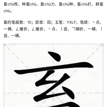
畜chù牲、种畜chù、畜chù力、畜chù种、畜chù栏、耕畜
chù。
畜的笔画数：10；部首：田；五笔：YXLF；笔顺：丶点、
一横、ㄥ撇折、ㄥ撇折、丶点、丨竖、𠃍横折、一横、丨
竖、一横。