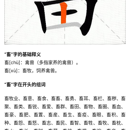
“畜”字的基础释义
畜[chù]：禽兽（多指家养的禽兽）。
畜[xù]：畜牧，饲养禽兽。
“畜”字在开头的组词
畜牧业、畜意、畜食、畜畜、畜勇、畜耳、畜栏、畜秽、畜
聚、畜类、畜锐、畜爱、畜群、畜田、畜物、畜圈、畜血、
畜豪、畜肥、畜置、畜産、畜生、畜疫、畜眼、畜积、畜
种、畜怨、畜怒、畜志、畜民、畜智、畜牲、畜牧、畜枕、