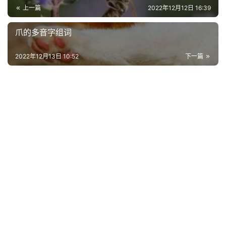
上一篇
2022年12月12日 16:39
古
爪的多音字组词
今
诗
2022年12月13日 10:52
下一篇
词
常
登录
注册
用
贺
词
网
络
热
词
电