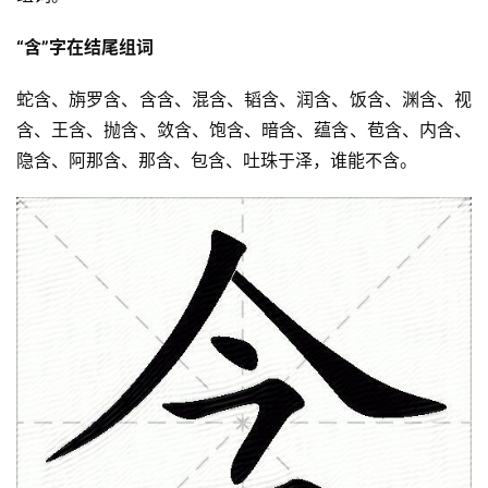
“含”字在结尾组词
蛇含、旃罗含、含含、混含、韬含、润含、饭含、渊含、视
含、王含、抛含、敛含、饱含、暗含、蕴含、苞含、内含、
隐含、阿那含、那含、包含、吐珠于泽，谁能不含。