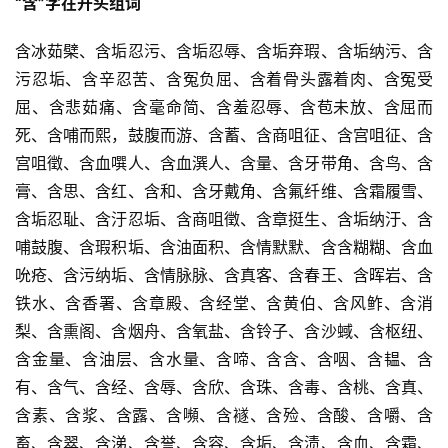
“含”字在开头组词
含冰茹檗、含垢忍污、含垢忍辱、含垢弃瑕、含垢纳污、含
污忍垢、含辛忍苦、含冤负屈、含着骨头露着肉、含冤受
屈、含悲茹痛、含毫命简、含羞忍辱、含苞未放、含屈而
死、含哺而熙，鼓腹而游、含蓄、含商咀征、含宫咀征、含
宫咀徵、含血噀人、含血潠人、含量、含牙带角、含鸟、含
膏、含思、含红、含和、含牙戴角、含氟纤维、含霜履雪、
含垢忍耻、含汙忍垢、含商咀徵、含章挺生、含垢纳汙、含
哺鼓腹、含瑕积垢、含油面积、含情默默、含含糊糊、含血
吮疮、含污纳垢、含情脉脉、含真客、含春王、含晖岩、含
铁水、含香署、含章殿、含经堂、含黄伯、含风鲊、含消
梨、含熏阁、含烟舟、含氧盐、含铃子、含沙蜮、含枢纽、
含金量、含油层、含水量、含啼、含含、含咽、含韫、含
有、含气、含经、含辱、含欣、含珠、含毒、含桃、含真、
含素、含浆、含露、含嚬、含襚、含殓、含酸、含嚼、含
畜、含翠、含涕、含誉、含容、含垢、含渍、含血、含霜、