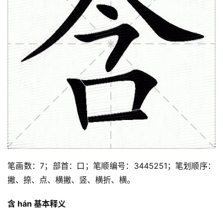
笔画数：7；部首：口；笔顺编号：3445251；笔划顺序：
撇、捺、点、横撇、竖、横折、横。
含 hán 基本释义