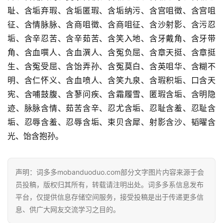
词
耻、含垢弃瑕、含垢匿瑕、含垢纳污、含宫咀徵、含宫咀
征、含情脉脉、含商咀徵、含商咀征、含沙射影、含污忍
常
登录
注册
垢、含辛忍苦、含辛茹苦、含笑入地、含牙戴角、含牙带
用
贺
角、含血噀人、含血潠人、含冤负屈、含章天挺、含章挺
词
生、含冤受屈、含饴弄孙、含冤莫白、含英咀华、含糊不
明、含仁怀义、含血喷人、含笑九泉、含瑕积垢、口含天
网
宪、含哺鼓腹、含蓼问疾、含霜履雪、匿瑕含垢、含明隐
络
迹、脉脉含情、茹苦含辛、忍尤含垢、忍耻含羞、忍耻含
热
垢、忍辱含羞、忍辱含垢、束贝含犀、射影含沙、韬曜含
词
光、饴含抱孙。
电
影
声明：词多多mobanduoduo.com部分文字图片内容来源于会
台
员投稿，版权归其所有，转载请注明出处。词多多系信息发布
词
平台，仅提供信息存储空间服务，接受投稿是出于传递更多信
息、供广大网友交流学习之目的。
其