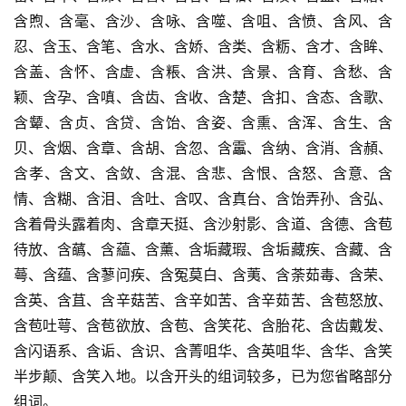
含煦、含毫、含沙、含咏、含噬、含咀、含愤、含风、含
忍、含玉、含笔、含水、含娇、含类、含粝、含才、含眸、
含盖、含怀、含虚、含粻、含洪、含景、含育、含愁、含
颖、含孕、含嗔、含齿、含收、含楚、含扣、含态、含歌、
含颦、含贞、含贷、含饴、含姿、含熏、含浑、含生、含
贝、含烟、含章、含胡、含忽、含靁、含纳、含消、含頳、
含孝、含文、含敛、含混、含悲、含恨、含怒、含意、含
情、含糊、含泪、含吐、含叹、含真台、含饴弄孙、含弘、
含着骨头露着肉、含章天挺、含沙射影、含道、含德、含苞
待放、含蘤、含藴、含薰、含垢藏瑕、含垢藏疾、含藏、含
蕚、含蕴、含蓼问疾、含冤莫白、含荑、含荼茹毒、含荣、
含英、含苴、含辛菇苦、含辛如苦、含辛茹苦、含苞怒放、
含苞吐萼、含苞欲放、含苞、含笑花、含胎花、含齿戴发、
含闪语系、含诟、含识、含菁咀华、含英咀华、含华、含笑
半步颠、含笑入地。以含开头的组词较多，已为您省略部分
组词。