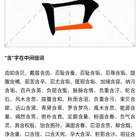
“含”字在中间组词
齿如含贝、戴眉含齿、忍耻含羞、忍耻含垢、忍辱含垢、鼓
腹含哺、茹苦含辛、忍尤含垢、匿瑕含垢、加绪含容、纳污
含垢、百卉含英、负屈含冤、脉脉含情、负重含汙、蛇含
石、风木含悲、鼓腹含和、秋雨含泪、负重含污、束贝含
犀、远山含黛、青黛含翠、罗含梦鸟、風木含悲、能源含
量、嫣然含笑、抱朴含真、定额含量、粉面含春、负气含
灵、高含权股、饴含抱孙、满面含春、忍泪含悲、柳含烟、
净含量、口含钱、口含天宪、孕大含深、射影含沙、咀征含