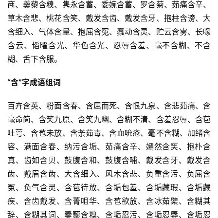
商、羹藜含糗、隽永含蓄、委婉含蓄、罗含菊、茹痛含辛、
草木含悲、桃花含笑、戴发含齿、戴发含牙、抱柱含谤、大
首
含细入、气体含量、抱屈含冤、蠢动含灵、贮云含雾、长喙
页
含云、韬曜含光、华色含光、忍辱含羞、毫不含糊、不含
糊、舌下含服。
好
词
“含”字成语组词
好
句
百卉含英、粉面含春、含屈而死、含恨九泉、含悲茹痛、含
毫命简、含笑九原、含笑九幽、含糊不清、含羞忍辱、含苞
经
典
吐萼、含苞未放、含荼茹毒、含血吮疮、毫不含糊、加绪含
歌
容、满面含春、纳污含垢、茹痛含辛、嫣然含笑、抱朴含
词
真、齿如含贝、鼓腹含和、鼓腹含哺、戴发含牙、戴发含
齿、戴眉含齿、大含细入、风木含悲、负重含污、负屈含
古
冤、负气含灵、含苞待放、含垢包羞、含垢藏瑕、含垢藏
今
疾、含齿戴发、含菁咀华、含苞欲放、含冰茹檗、含糊其
诗
辞、含糊其词、羹藜含糗、含垢忍污、含垢忍辱、含垢忍