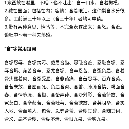
1.东西放在嘴里，不咽下也不吐出：含一口水。含着橄榄。
2.藏在里面；包括在内；容纳：含着眼泪。这种梨含水分很
多。工龄满三十年以上（含三十年）者均可申请。
3.带有某种意思、情感等，不完全表露出来：含怒。含羞。
谈吐中～着一种失落感。
“含”字常用组词
含垢忍辱、含垢纳污、戴眉含齿、忍耻含羞、忍耻含垢、忍
辱含垢、茹苦含辛、忍尤含垢、含辛忍苦、含冤负屈、含着
骨头露着肉、含冤受屈、含悲茹痛、含羞忍辱、百卉含英、
含苞未放、含屈而死、负屈含冤、含蓄、脉脉含情、粉面含
春、含情脉脉、含糊、含饴弄孙、含沙射影、含苞待放、含
冤莫白、含辛茹苦、含苞吐萼、含苞欲放、含英咀华、含笑
入地、含血喷人、包含、忍辱含羞、含糊其辞、含糊其词、
含义、毫不含糊、含糊不清、含恨九泉、含笑九泉。